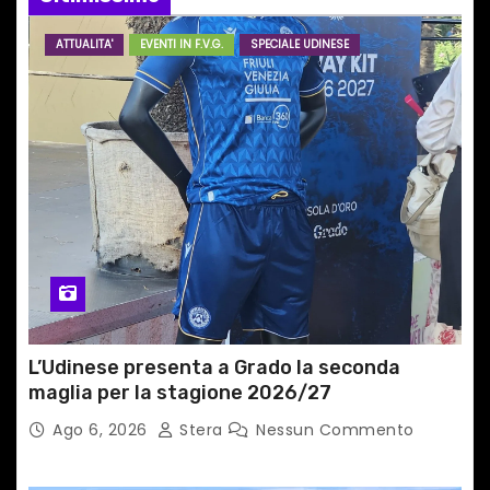
a
r
ATTUALITA'
EVENTI IN F.V.G.
SPECIALE UDINESE
t
i
c
o
l
i
L’Udinese presenta a Grado la seconda
maglia per la stagione 2026/27
Ago 6, 2026
Stera
Nessun Commento