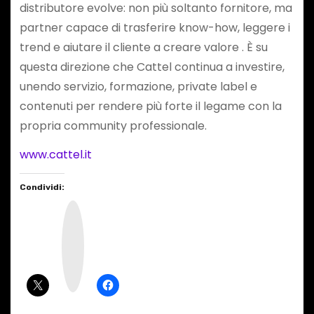
distributore evolve: non più soltanto fornitore, ma
partner capace di trasferire know-how, leggere i
trend e aiutare il cliente a creare valore . È su
questa direzione che Cattel continua a investire,
unendo servizio, formazione, private label e
contenuti per rendere più forte il legame con la
propria community professionale.
www.cattel.it
Condividi:
I
n
s
t
a
g
r
a
m