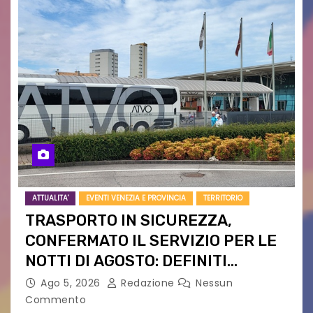
ATTUALITA'
EVENTI VENEZIA E PROVINCIA
TERRITORIO
TRASPORTO IN SICUREZZA,
CONFERMATO IL SERVIZIO PER LE
NOTTI DI AGOSTO: DEFINITI
PERCORSI, FERMATE E ORARIO
Ago 5, 2026
Redazione
Nessun
Commento