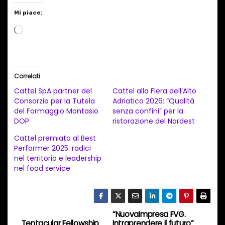
Mi piace:
C
a
r
i
Correlati
c
Cattel SpA partner del
Cattel alla Fiera dell’Alto
a
Consorzio per la Tutela
Adriatico 2026: “Qualità
del Formaggio Montasio
senza confini” per la
m
DOP
ristorazione del Nordest
e
Cattel premiata al Best
n
Performer 2025: radici
t
nel territorio e leadership
nel food service
o
i
n
c
“NuovaImpresa FVG.
N
Tentacular Fellowship
Intraprendere il futuro”