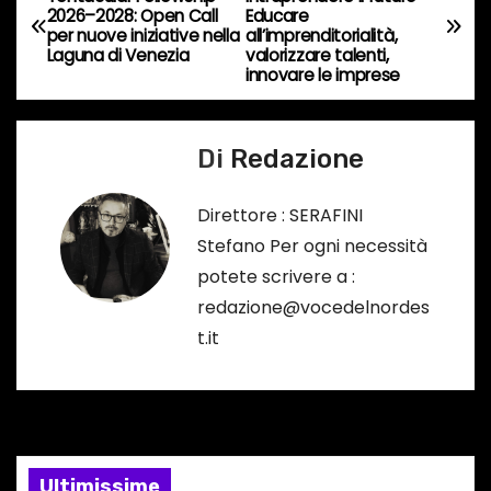
o
2026–2028: Open Call
Educare
a
r
per nuove iniziative nella
all’imprenditorialità,
Laguna di Venezia
valorizzare talenti,
s
v
innovare le imprese
o
i
…
Di
Redazione
g
a
Direttore : SERAFINI
Stefano Per ogni necessità
z
potete scrivere a :
i
redazione@vocedelnordes
t.it
o
n
e
Ultimissime