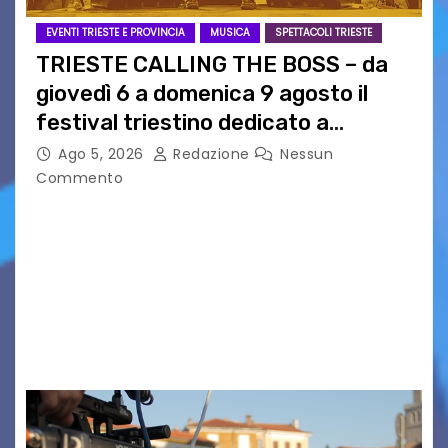
EVENTI TRIESTE E PROVINCIA
MUSICA
SPETTACOLI TRIESTE
TRIESTE CALLING THE BOSS – da
giovedì 6 a domenica 9 agosto il
festival triestino dedicato a
Springsteen
Ago 5, 2026
Redazione
Nessun
Commento
TRIESTE CALLING THE BOSS 2026
Quattordicesima Edizione Dal 6 al 9 agosto 2026
PIAZZA VERDI, SARTORIO, SAN GIUSTO,
AUSONIA… BLOOD BROTHERS, LOVESICK DUO,
BOUND FOR GLORY, RENATO TAMMI, ANTHONY
BASSO,…