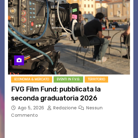
ECONOMIA & MERCATO
EVENTI IN F.V.G.
TERRITORIO
FVG Film Fund: pubblicata la
seconda graduatoria 2026
Ago 5, 2026
Redazione
Nessun
Commento
Aperta la terza e ultima call dell’anno per le
produzioni audiovisive Online gli esiti della