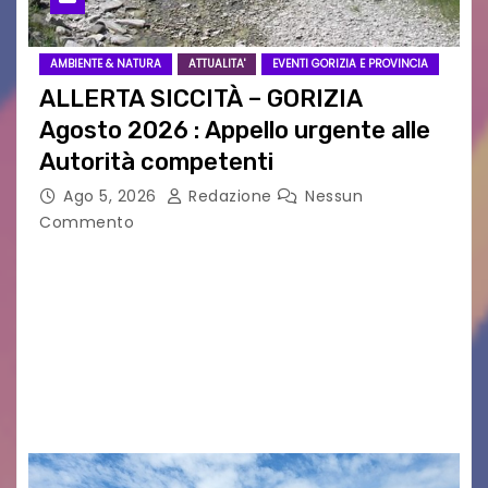
AMBIENTE & NATURA
ATTUALITA'
EVENTI GORIZIA E PROVINCIA
ALLERTA SICCITÀ – GORIZIA
Agosto 2026 : Appello urgente alle
Autorità competenti
Ago 5, 2026
Redazione
Nessun
Commento
Legambiente Gorizia APS e Legambiente
Monfalcone APS “Circolo Ignazio Zanutto”
desiderano attirare l’attenzione della
cittadinanza e delle Autorità competenti sulla
grave siccità che sta colpendo non solo le
campagne e…