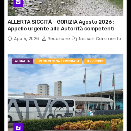
l
i
ALLERTA SICCITÀ – GORIZIA Agosto 2026 :
Appello urgente alle Autorità competenti
Ago 5, 2026
Redazione
Nessun Commento
ATTUALITA'
EVENTI VENEZIA E PROVINCIA
TERRITORIO