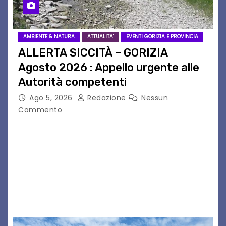
AMBIENTE & NATURA
ATTUALITA'
EVENTI GORIZIA E PROVINCIA
ALLERTA SICCITÀ – GORIZIA
Agosto 2026 : Appello urgente alle
Autorità competenti
Ago 5, 2026
Redazione
Nessun
Commento
Legambiente Gorizia APS e Legambiente
Monfalcone APS “Circolo Ignazio Zanutto”
desiderano attirare l’attenzione della
cittadinanza e delle Autorità competenti sulla
grave siccità che sta colpendo non solo le
campagne e…