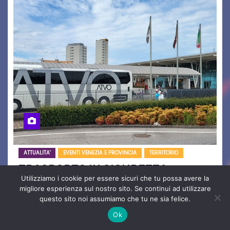
ATTUALITA'
EVENTI VENEZIA E PROVINCIA
TERRITORIO
TRASPORTO IN SICUREZZA,
Utilizziamo i cookie per essere sicuri che tu possa avere la
CONFERMATO IL SERVIZIO PER LE
migliore esperienza sul nostro sito. Se continui ad utilizzare
NOTTI DI AGOSTO: DEFINITI
questo sito noi assumiamo che tu ne sia felice.
PERCORSI, FERMATE E ORARIO
Ago 5, 2026
Redazione
Nessun
Ok
Commento