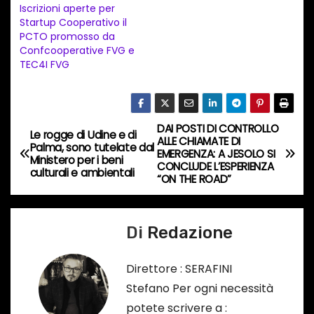
Iscrizioni aperte per
t
Startup Cooperativo il
PCTO promosso da
o
Confcooperative FVG e
i
TEC4I FVG
n
c
o
DAI POSTI DI CONTROLLO
N
Le rogge di Udine e di
r
ALLE CHIAMATE DI
Palma, sono tutelate dal
EMERGENZA: A JESOLO SI
s
a
Ministero per i beni
CONCLUDE L’ESPERIENZA
culturali e ambientali
o
“ON THE ROAD”
v
…
i
Di
Redazione
g
Direttore : SERAFINI
a
Stefano Per ogni necessità
potete scrivere a :
z