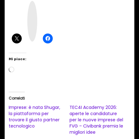
I
n
s
t
a
g
r
a
m
Mi piace:
C
a
r
i
Correlati
c
Imprese: è nata Shugar,
TEC4I Academy 2026:
a
la piattaforma per
aperte le candidature
trovare il giusto partner
per le nuove imprese del
m
tecnologico
FVG – Civibank premia le
e
migliori idee
n