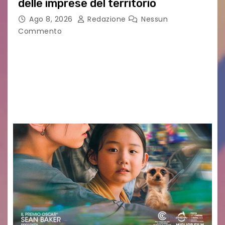
delle imprese del territorio
Ago 8, 2026
Redazione
Nessun
Commento
Sommariva: «Una serata che ha restituito il
valore di chi ogni giorno costruisce il Palmarino
con passione, ricerca e lavoro» PALMANOVA, 8
AGOSTO 2026 – È andata oltre ogni
aspettativa…