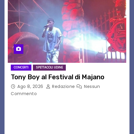
CONCERTI
SPETTACOLI UDINE
Tony Boy al Festival di Majano
Ago 8, 2026
Redazione
Nessun
Commento
Il 7 agosto 2026, il tour estivo di Tony Boy
(ragazzo del 1999 nato a Padova, il cui vero
nome è Antonio Hueber) ha fatto tappa al
Festival di Majano.…