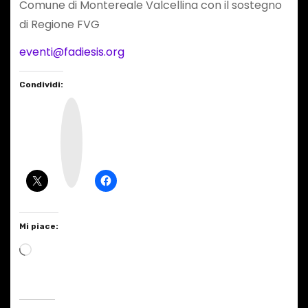
Comune di Montereale Valcellina con il sostegno
di Regione FVG
eventi@fadiesis.org
Condividi:
I
n
s
t
a
g
r
a
m
Mi piace:
C
a
r
i