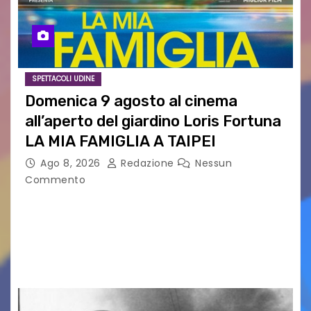
SPETTACOLI UDINE
Domenica 9 agosto al cinema
all’aperto del giardino Loris Fortuna
LA MIA FAMIGLIA A TAIPEI
Ago 8, 2026
Redazione
Nessun
Commento
LA MIA FAMIGLIA A TAIPEI Domenica 9 agosto al
cinema all’aperto delgiardino Loris Fortuna un
racconto teneroe delicato che scalda il cuore!
UDINE – Domenica 9 agosto alle 21.15 torna…