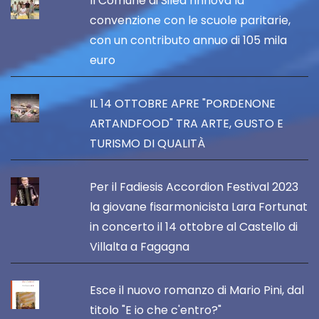
Il Comune di Silea rinnova la
convenzione con le scuole paritarie,
con un contributo annuo di 105 mila
euro
IL 14 OTTOBRE APRE "PORDENONE
ARTANDFOOD" TRA ARTE, GUSTO E
TURISMO DI QUALITÀ
Per il Fadiesis Accordion Festival 2023
la giovane fisarmonicista Lara Fortunat
in concerto il 14 ottobre al Castello di
Villalta a Fagagna
Esce il nuovo romanzo di Mario Pini, dal
titolo "E io che c'entro?"