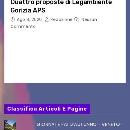
Quattro proposte di Legambiente
Gorizia APS
Ago 8, 2026
Redazione
Nessun
Commento
Il 25 luglio scadeva la possibilità di fare delle
osservazioni al PRGC di Gorizia in fase di
aggiornamento. Le 4 proposte di Legambiente
Gorizia APS In occasione dell’aggiornamento
del Piano…
Classifica Articoli E Pagine
GIORNATE FAI D’AUTUNNO - VENETO -