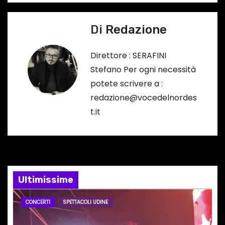
i
g
Di
Redazione
a
Direttore : SERAFINI
z
Stefano Per ogni necessità
potete scrivere a :
i
redazione@vocedelnordes
o
t.it
n
e
a
Ultimissime
r
CONCERTI
SPETTACOLI UDINE
t