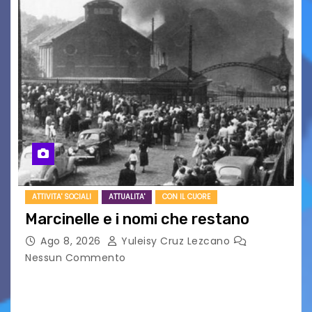
ATTIVITA' SOCIALI
ATTUALITA'
CON IL CUORE
Marcinelle e i nomi che restano
Ago 8, 2026
Yuleisy Cruz Lezcano
Nessun Commento
Tizio, Caio, Sempronio… e poi ancora un nome,
poi un altro, si forma un elenco lungo dal quale i