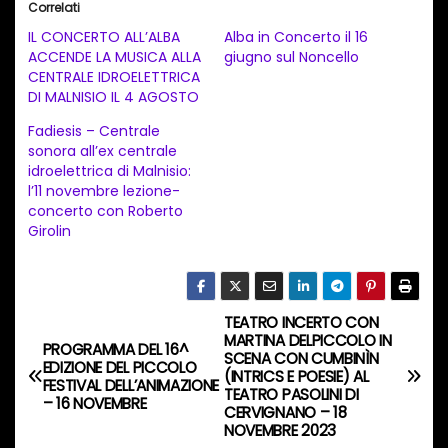
Correlati
c
IL CONCERTO ALL’ALBA
Alba in Concerto il 16
a
ACCENDE LA MUSICA ALLA
giugno sul Noncello
CENTRALE IDROELETTRICA
m
DI MALNISIO IL 4 AGOSTO
e
Fadiesis – Centrale
n
sonora all’ex centrale
t
idroelettrica di Malnisio:
l’11 novembre lezione-
o
concerto con Roberto
i
Girolin
n
c
o
TEATRO INCERTO CON
N
r
MARTINA DELPICCOLO IN
PROGRAMMA DEL 16^
SCENA CON CUMBINÌN
s
a
EDIZIONE DEL PICCOLO
(INTRICS E POESIE) AL
FESTIVAL DELL’ANIMAZIONE
o
TEATRO PASOLINI DI
– 16 NOVEMBRE
v
CERVIGNANO – 18
…
NOVEMBRE 2023