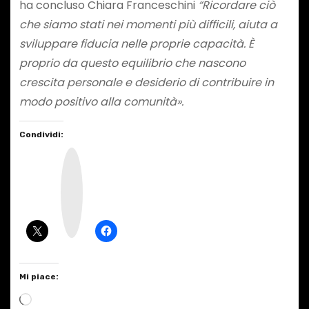
ha concluso Chiara Franceschini
“Ricordare ciò
che siamo stati nei momenti più difficili, aiuta a
sviluppare fiducia nelle proprie capacità. È
proprio da questo equilibrio che nascono
crescita personale e desiderio di contribuire in
modo positivo alla comunità».
Condividi:
I
n
s
t
a
g
r
a
m
Mi piace:
C