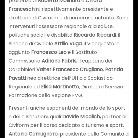
presenza di
Roberto Molinaro
e
Chiara
Franceschini
, rispettivamente presidente e
direttrice di Civiform e di numerose autorità. Sono
intervenuti l’assessore regionale alla salute,
politiche sociali e disabilità
Riccardo Riccardi
, il
Sindaco di Cividale
Attilio Vuga
, il Vicequestore
aggiunto
Francesco Leo
e il Sostituto
Commissario
Adriano Fabris,
il capitano dei
Carabinieri
Valter Francesco Crugliano
,
Patrizia
Pavatti
neo direttrice dell’Ufficio Scolastico
Regionale ed
Elisa Marzinotto
, Direttore Servizio
Formazione della Regione FVG.
Presenti anche esponenti del mondo dello sport
e delle istituzioni, quali
Davide Micalich,
partner di
Civiform per il corso dedicato a turismo e sport,
Antonio Comugnaro,
presidente della Comunità di