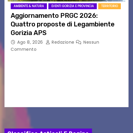
AMBIENTE & NATURA
EVENTI GORIZIA E PROVINCIA
TERRITORIO
Aggiornamento PRGC 2026:
Quattro proposte di Legambiente
Gorizia APS
Ago 8, 2026
Redazione
Nessun
Commento
Il 25 luglio scadeva la possibilità di fare delle
osservazioni al PRGC di Gorizia in fase di
aggiornamento. Le 4 proposte di Legambiente
Gorizia APS In occasione dell’aggiornamento
del Piano…