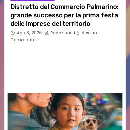
Distretto del Commercio Palmarino:
grande successo per la prima festa
delle imprese del territorio
Ago 8, 2026
Redazione
Nessun
Commento
Sommariva: «Una serata che ha restituito il
valore di chi ogni giorno costruisce il Palmarino
con passione, ricerca e lavoro» PALMANOVA, 8
AGOSTO 2026 – È andata oltre ogni
aspettativa…