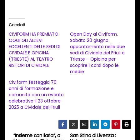
a
r
i
Correlati
c
CIVIFORM HA PREMIATO
Open Day al Civiform.
a
OGGI GLI ALLIEVI
Sabato 20 giugno
ECCELLENTI DELLE SEDI DI
appuntamento nelle due
m
CIVIDALE E OPICINA
sedi di Cividale del Friuli e
e
(TRIESTE) AL TEATRO
Trieste – Opicina per
n
RISTORI DI CIVIDALE
scoprire i corsi dopo le
medie
t
Civiform festeggia 70
o
anni di formazione e
i
comunità con un evento
n
celebrativo il 23 ottobre
2025 a Cividale del Friuli
c
o
r
s
“Insieme con Ilaria”, a
San Stino di Livenza :
N