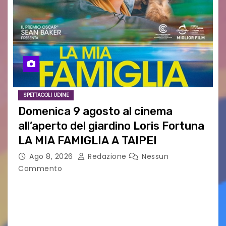
SPETTACOLI UDINE
Domenica 9 agosto al cinema
all’aperto del giardino Loris Fortuna
LA MIA FAMIGLIA A TAIPEI
Ago 8, 2026
Redazione
Nessun
Commento
LA MIA FAMIGLIA A TAIPEI Domenica 9 agosto al
cinema all’aperto delgiardino Loris Fortuna un
racconto teneroe delicato che scalda il cuore!
UDINE – Domenica 9 agosto alle 21.15 torna…