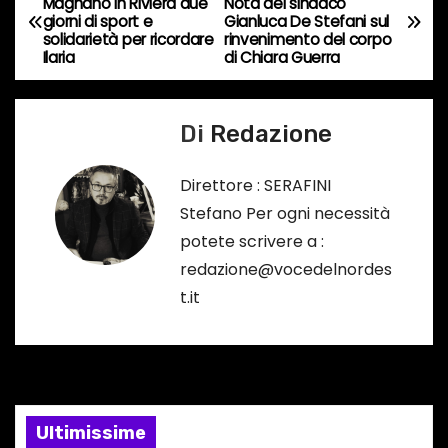
Magnano in Riviera due
Nota del sindaco
o
giorni di sport e
Gianluca De Stefani sul
a
…
solidarietà per ricordare
rinvenimento del corpo
Ilaria
di Chiara Guerra
v
i
Di
Redazione
g
Direttore : SERAFINI
a
Stefano Per ogni necessità
potete scrivere a :
z
redazione@vocedelnordes
i
t.it
o
n
e
Ultimissime