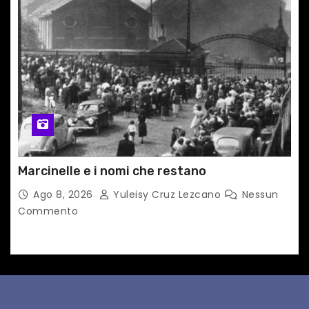
Marcinelle e i nomi che restano
Ago 8, 2026
Yuleisy Cruz Lezcano
Nessun
Commento