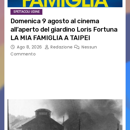
SPETTACOLI UDINE
Domenica 9 agosto al cinema
all’aperto del giardino Loris Fortuna
LA MIA FAMIGLIA A TAIPEI
Ago 8, 2026
Redazione
Nessun
Commento
LA MIA FAMIGLIA A TAIPEI Domenica 9 agosto al
cinema all’aperto delgiardino Loris Fortuna un
racconto teneroe delicato che scalda il cuore!
UDINE – Domenica 9 agosto alle 21.15 torna…