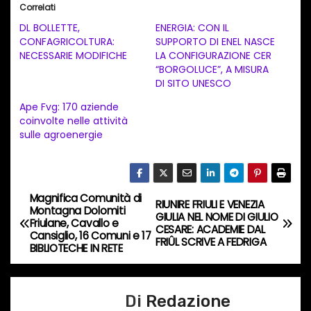
Correlati
c
DL BOLLETTE,
ENERGIA: CON IL
a
CONFAGRICOLTURA:
SUPPORTO DI ENEL NASCE
NECESSARIE MODIFICHE
LA CONFIGURAZIONE CER
m
“BORGOLUCE”, A MISURA
e
DI SITO UNESCO
n
Ape Fvg: 170 aziende
t
coinvolte nelle attività
sulle agroenergie
o
i
n
c
Magnifica Comunità di
N
RIUNIRE FRIULI E VENEZIA
Montagna Dolomiti
o
GIULIA NEL NOME DI GIULIO
Friulane, Cavallo e
a
CESARE: ACADEMIE DAL
r
Cansiglio, 16 Comuni e 17
FRIÛL SCRIVE A FEDRIGA
BIBLIOTECHE IN RETE
s
v
o
i
…
Di
Redazione