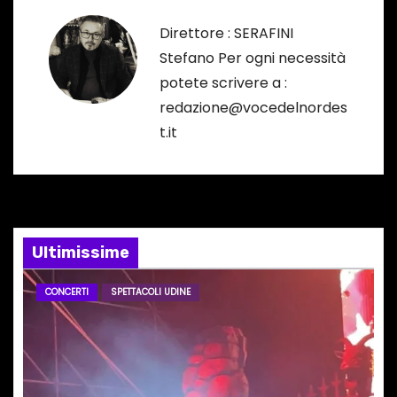
g
Direttore : SERAFINI
a
Stefano Per ogni necessità
potete scrivere a :
z
redazione@vocedelnordes
i
t.it
o
n
e
Ultimissime
a
CONCERTI
SPETTACOLI UDINE
r
t
i