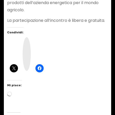
prodotti dell’azienda energetica per il mondo
agricolo.
La partecipazione all’incontro è libera e gratuita.
Condividi:
I
n
s
t
a
g
r
a
m
Mi piace:
C
a
r
i