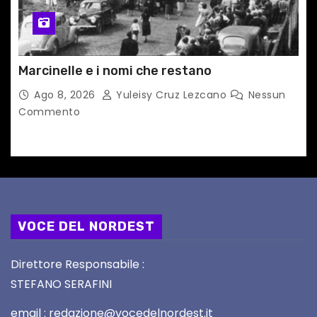
Marcinelle e i nomi che restano
Ago 8, 2026
Yuleisy Cruz Lezcano
Nessun
Commento
VOCE DEL NORDEST
Direttore Responsabile :
STEFANO SERAFINI
email : redazione@vocedelnordest.it