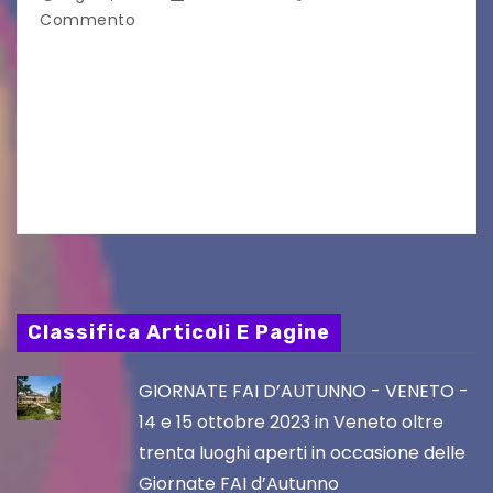
Commento
Il 25 luglio scadeva la possibilità di fare delle
osservazioni al PRGC di Gorizia in fase di
aggiornamento. Le 4 proposte di Legambiente
Gorizia APS In occasione dell’aggiornamento
del Piano…
Classifica Articoli E Pagine
GIORNATE FAI D’AUTUNNO - VENETO -
14 e 15 ottobre 2023 in Veneto oltre
trenta luoghi aperti in occasione delle
Giornate FAI d’Autunno