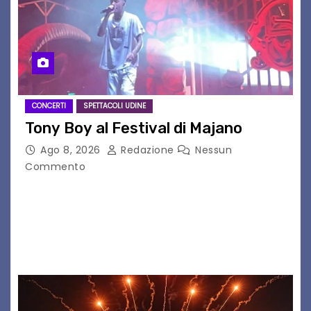
CONCERTI
SPETTACOLI UDINE
Tony Boy al Festival di Majano
Ago 8, 2026
Redazione
Nessun
Commento
Il 7 agosto 2026, il tour estivo di Tony Boy
(ragazzo del 1999 nato a Padova, il cui vero
nome è Antonio Hueber) ha fatto tappa al
Festival di Majano.…