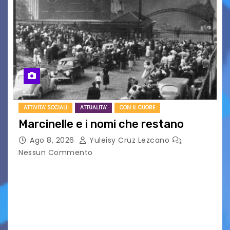
ATTIVITA' SOCIALI
ATTUALITA'
CON IL CUORE
Marcinelle e i nomi che restano
Ago 8, 2026
Yuleisy Cruz Lezcano
Nessun Commento
Tizio, Caio, Sempronio… e poi ancora un nome,
poi un altro, si forma un elenco lungo dal quale i
nomi scappano, scivolano fuori dalla pagina, la
carta che non basta…