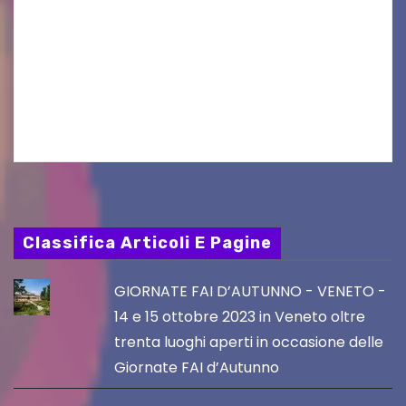
Venerdì 7 agosto la prima corsa, obiettivo
ridurre i rischi legati agli spostamenti notturni
Torna il servizio di trasporto notturno dedicato
ai collegamenti con i principali locali di
intrattenimento di…
Classifica Articoli E Pagine
GIORNATE FAI D’AUTUNNO - VENETO -
14 e 15 ottobre 2023 in Veneto oltre
trenta luoghi aperti in occasione delle
Giornate FAI d’Autunno