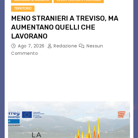
TERRITORIO
MENO STRANIERI A TREVISO, MA
AUMENTANO QUELLI CHE
LAVORANO
Ago 7, 2026
Redazione
Nessun
Commento
Dal 2021 al 2025 la popolazione straniera è
scesa di 2.004 unità (- 2,2%), attestandosi a
90.106, pari al 10,2%, contro una media regionale
del 10,4%. Di questi 53.942 sono…