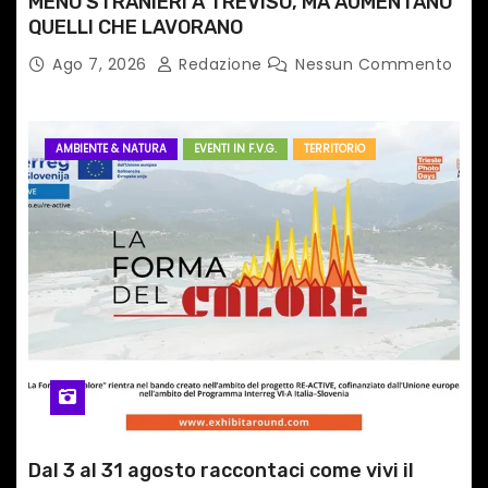
MENO STRANIERI A TREVISO, MA AUMENTANO
i
QUELLI CHE LAVORANO
Ago 7, 2026
Redazione
Nessun Commento
AMBIENTE & NATURA
EVENTI IN F.V.G.
TERRITORIO
Dal 3 al 31 agosto raccontaci come vivi il