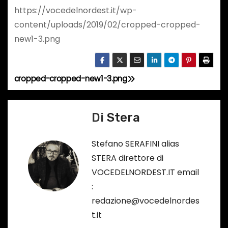
https://vocedelnordest.it/wp-
content/uploads/2019/02/cropped-cropped-
new1-3.png
cropped-cropped-new1-3.png
N
a
Di
Stera
v
Stefano SERAFINI alias
i
STERA direttore di
g
VOCEDELNORDEST.IT email
:
a
redazione@vocedelnordes
z
t.it