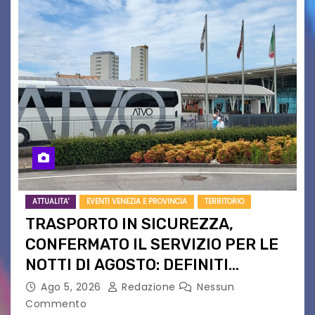
ATTUALITA'
EVENTI VENEZIA E PROVINCIA
TERRITORIO
TRASPORTO IN SICUREZZA,
CONFERMATO IL SERVIZIO PER LE
NOTTI DI AGOSTO: DEFINITI
PERCORSI, FERMATE E ORARIO
Ago 5, 2026
Redazione
Nessun
Commento