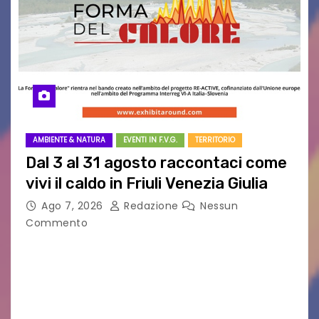
AMBIENTE & NATURA
EVENTI IN F.V.G.
TERRITORIO
Dal 3 al 31 agosto raccontaci come
vivi il caldo in Friuli Venezia Giulia
Ago 7, 2026
Redazione
Nessun
Commento
Al via la raccolta dei dati per il progetto “La
Forma del Calore” in Friuli Venezia Giulia
Partecipa anche tu: dal 3 al 31 agosto 2026,
ovunque ti trovi in…