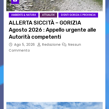
AMBIENTE & NATURA
ATTUALITA'
EVENTI GORIZIA E PROVINCIA
ALLERTA SICCITÀ – GORIZIA
Agosto 2026 : Appello urgente alle
Autorità competenti
Ago 5, 2026
Redazione
Nessun
Commento
Legambiente Gorizia APS e Legambiente
Monfalcone APS “Circolo Ignazio Zanutto”
desiderano attirare l’attenzione della
cittadinanza e delle Autorità competenti sulla
grave siccità che sta colpendo non solo le
campagne e…