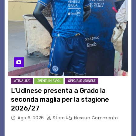
ATTUALITA'
EVENTI IN F.V.G.
SPECIALE UDINESE
L’Udinese presenta a Grado la
seconda maglia per la stagione
2026/27
Ago 6, 2026
Stera
Nessun Commento
GRADO – È stata la splendida cornice di Grado
a ospitare la presentazione della nuova