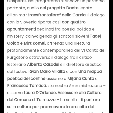
Gasparet.
Nel programma si rinnova un percorso
portante, quello
del progetto
Dante
legato
all’anima “
transfrontaliera” della Carnia.
Il dialogo
con la Slovenia riparte così
con quattro
appuntamenti
declinati fra poesia, politica e
mystery, coinvolgendo gli scrittori sloveni
Tadej
Golob
e
Mirt Komel
, offrendo una rilettura
profondamente contemporanea del VI Canto del
Purgatorio attraverso il dialogo fra il critico
letterario
Alberto Casadei
e il direttore artistico
del festival
Gian Mario Villalta
e con
Una mappa
poetica del confine
assieme a
Miljana Cunta
e
Francesco Tomada.
«La nostra Amministrazione –
osserva
Laura D’Orlando, Assessore alla Cultura
del Comune di Tolmezzo
– ha scelto di
puntare
sulla cultura per promuovere la crescita del