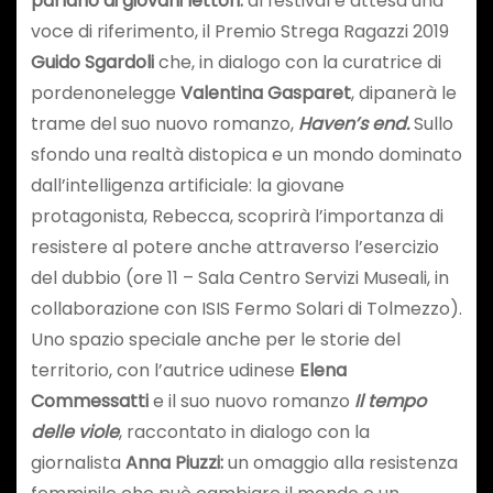
parlano ai giovani lettori:
al festival è attesa una
voce di riferimento, il Premio Strega Ragazzi 2019
Guido Sgardoli
che, in dialogo con la curatrice di
pordenonelegge
Valentina Gasparet
, dipanerà le
trame del suo nuovo romanzo,
Haven’s end.
Sullo
sfondo una realtà distopica e un mondo dominato
dall’intelligenza artificiale: la giovane
protagonista, Rebecca, scoprirà l’importanza di
resistere al potere anche attraverso l’esercizio
del dubbio (ore 11 – Sala Centro Servizi Museali, in
collaborazione con ISIS Fermo Solari di Tolmezzo).
Uno spazio speciale anche per le storie del
territorio, con l’autrice udinese
Elena
Commessatti
e il suo nuovo romanzo
Il tempo
delle viole
, raccontato in dialogo con la
giornalista
Anna Piuzzi:
un omaggio alla resistenza