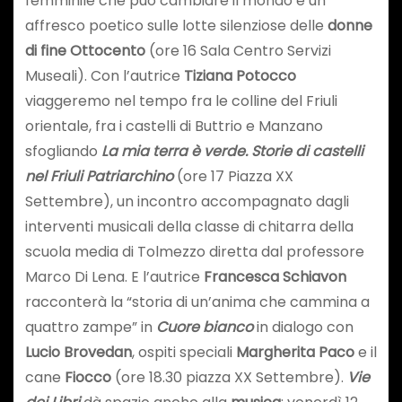
femminile che può cambiare il mondo e un
affresco poetico sulle lotte silenziose delle
donne
di fine Ottocento
(ore 16 Sala Centro Servizi
Museali). Con l’autrice
Tiziana
Potocco
viaggeremo nel tempo fra le colline del Friuli
orientale, fra i castelli di Buttrio e Manzano
sfogliando
La mia terra è verde. Storie di castelli
nel Friuli Patriarchino
(ore 17 Piazza XX
Settembre), un incontro accompagnato dagli
interventi musicali della classe di chitarra della
scuola media di Tolmezzo diretta dal professore
Marco Di Lena. E l’autrice
Francesca Schiavon
racconterà la “storia di un’anima che cammina a
quattro zampe” in
Cuore bianco
in dialogo con
Lucio Brovedan
, ospiti speciali
Margherita Paco
e il
cane
Fiocco
(ore 18.30 piazza XX Settembre).
Vie