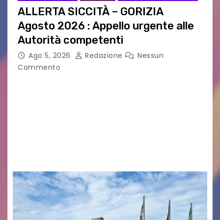
ALLERTA SICCITÀ – GORIZIA
Agosto 2026 : Appello urgente alle
Autorità competenti
Ago 5, 2026
Redazione
Nessun
Commento
Legambiente Gorizia APS e Legambiente
Monfalcone APS “Circolo Ignazio Zanutto”
desiderano attirare l’attenzione della
cittadinanza e delle Autorità competenti sulla
grave siccità che sta colpendo non solo le
campagne e…