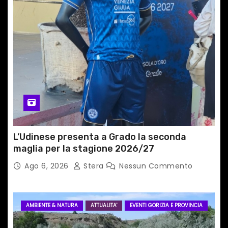
t
i
c
o
l
i
L’Udinese presenta a Grado la seconda
maglia per la stagione 2026/27
Ago 6, 2026
Stera
Nessun Commento
AMBIENTE & NATURA
ATTUALITA'
EVENTI GORIZIA E PROVINCIA