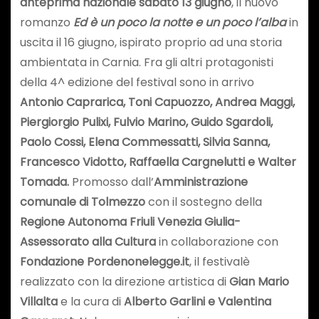
anteprima nazionale
sabato 13 giugno
, il nuovo
romanzo
Ed è un poco la notte e un poco l’alba
in
uscita il 16 giugno, ispirato proprio ad una storia
ambientata in Carnia. Fra gli altri protagonisti
della 4^ edizione del festival sono in arrivo
Antonio Caprarica, Toni Capuozzo, Andrea Maggi,
Piergiorgio Pulixi, Fulvio Marino, Guido Sgardoli,
Paolo Cossi, Elena Commessatti, Silvia Sanna,
Francesco Vidotto, Raffaella Cargnelutti e Walter
Tomada
.
Promosso dall’
Amministrazione
comunale di Tolmezzo
con il sostegno della
Regione Autonoma Friuli Venezia Giulia-
Assessorato alla Cultura
in collaborazione con
Fondazione Pordenonelegge.it
, il festivalè
realizzato con la direzione artistica di
Gian Mario
Villalta
e la cura di
Alberto Garlini e Valentina