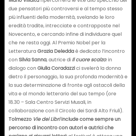
Mario Villalta
ripercorrerà le vite allo specchio dei
due pensatori più controversi e al tempo stesso
più influenti della modernità, svelando le loro
eredità tradite, intrecciate e contrapposte nel
Novecento, e cercando infine di individuare quel
che ne resta oggi. Al Premio Nobel per la
Letteratura
Grazia Deledda
è dedicato l’incontro
con
Silvia Sanna
, autrice di
Il cuore scalzo
: in
dialogo con
Giulia Coradazzi
ci svelerà la donna
dietro il personaggio, la sua profonda modernità e
la sua determinazione di fronte agli ostacoli della
vita e al mondo letterario del suo tempo (ore
18.30 – Sala Centro Servizi Musali, in
collaborazione con il Circolo dei Sardi Alto Friuli).
Tolmezzo
Vie dei Libri
include come sempre un
percorso di incontro con autori e autrici che