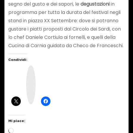
segno del gusto e dei sapori, le
degustazioni
in
programma per tutta la durata del festival negli
stand in piazza XX Settembre: dove si potranno
gustare i piatti proposti dal Circolo dei Sardi, con
lo chef Daniele Cortiula ai fornelli, e quelli della
Cucina di Carnia guidata da Checo de Franceschi.
Condividi:
I
n
s
t
a
g
r
a
m
Mi piace:
C