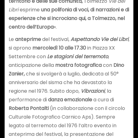
territorio e delle sue comunità,
Tolmezzo
Vie dei
Libri
esprime
una polifonia di voci, di narrazioni e di
esperienze che si incrociano qui, a Tolmezzo, nel
centro dell’Europa
».
Le
anteprime
del festival,
Aspettando Vie dei Libri
,
si aprono
mercoledì 10 alle 17.30
in Piazza XX
Settembre con
Le stagioni del terremoto
,
anticipazione della
mostra fotografica
con
Dino
Zanier,
che si svolgerà a luglio, dedicata al 50°
anniversario del sisma che ha devastato la
regione nel 1976. Subito dopo,
Vibrazioni
,
la
performance di
danza emozionale
a cura di
Roberta Pontalti
(in collaborazione con il circolo
Culturale Fotografico Carnico Aps). Sempre
legato al terremoto del 1976 l’altro evento in
anteprima del festival, la presentazione del