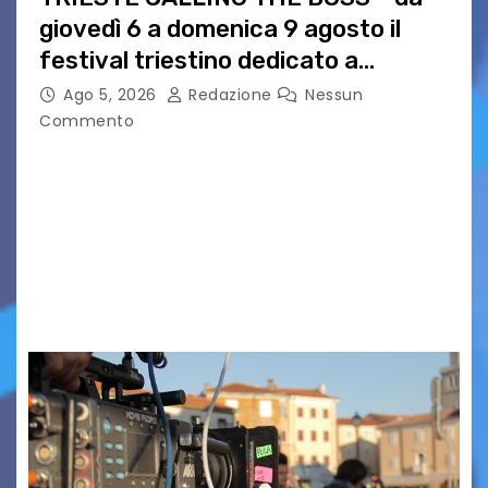
giovedì 6 a domenica 9 agosto il
festival triestino dedicato a
Springsteen
Ago 5, 2026
Redazione
Nessun
Commento
TRIESTE CALLING THE BOSS 2026
Quattordicesima Edizione Dal 6 al 9 agosto 2026
PIAZZA VERDI, SARTORIO, SAN GIUSTO,
AUSONIA… BLOOD BROTHERS, LOVESICK DUO,
BOUND FOR GLORY, RENATO TAMMI, ANTHONY
BASSO,…