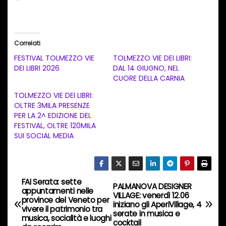
a
r
i
Correlati
c
FESTIVAL TOLMEZZO VIE
TOLMEZZO VIE DEI LIBRI:
a
DEI LIBRI 2026
DAL 14 GIUGNO, NEL
CUORE DELLA CARNIA
m
e
TOLMEZZO VIE DEI LIBRI:
OLTRE 3MILA PRESENZE
n
PER LA 2^ EDIZIONE DEL
t
FESTIVAL, OLTRE 120MILA
SUI SOCIAL MEDIA
o
i
n
c
FAI Serata: sette
N
PALMANOVA DESIGNER
appuntamenti nelle
o
VILLAGE: venerdì 12.06
province del Veneto per
a
iniziano gli AperiVillage, 4
r
vivere il patrimonio tra
serate in musica e
musica, socialità e luoghi
s
cocktail