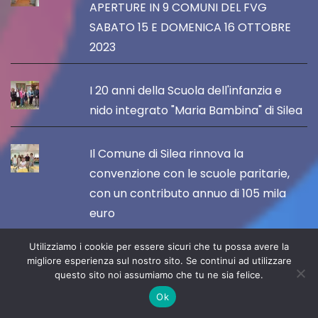
APERTURE IN 9 COMUNI DEL FVG
SABATO 15 E DOMENICA 16 OTTOBRE
2023
I 20 anni della Scuola dell'infanzia e
nido integrato "Maria Bambina" di Silea
Il Comune di Silea rinnova la
convenzione con le scuole paritarie,
con un contributo annuo di 105 mila
euro
Utilizziamo i cookie per essere sicuri che tu possa avere la
IL 14 OTTOBRE APRE "PORDENONE
migliore esperienza sul nostro sito. Se continui ad utilizzare
ARTANDFOOD" TRA ARTE, GUSTO E
questo sito noi assumiamo che tu ne sia felice.
TURISMO DI QUALITÀ
Ok