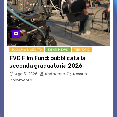
ECONOMIA & MERCATO
EVENTI IN F.V.G.
TERRITORIO
FVG Film Fund: pubblicata la
seconda graduatoria 2026
Ago 5, 2026
Redazione
Nessun
Commento
Aperta la terza e ultima call dell’anno per le
produzioni audiovisive Online gli esiti della
seconda finestra del Film Fund promosso dalla
Friuli Venezia Giulia Film Commission –
PromoTurismoFVG. Le…