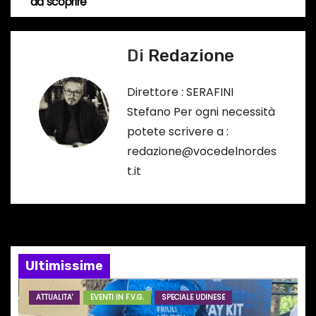
v
da scoprire
o
i
…
Di
Redazione
g
a
Direttore : SERAFINI
Stefano Per ogni necessità
z
potete scrivere a :
i
redazione@vocedelnordes
t.it
o
n
e
Ultimissime
a
r
ATTUALITA'
EVENTI IN F.V.G.
SPECIALE UDINESE