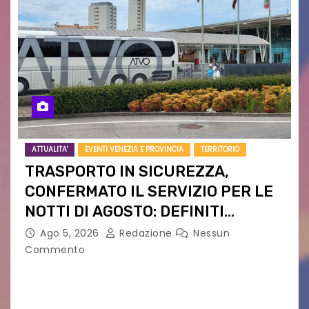
ATTUALITA'
EVENTI VENEZIA E PROVINCIA
TERRITORIO
TRASPORTO IN SICUREZZA,
CONFERMATO IL SERVIZIO PER LE
NOTTI DI AGOSTO: DEFINITI
PERCORSI, FERMATE E ORARIO
Ago 5, 2026
Redazione
Nessun
Commento
Venerdì 7 agosto la prima corsa, obiettivo
ridurre i rischi legati agli spostamenti notturni
Torna il servizio di trasporto notturno dedicato