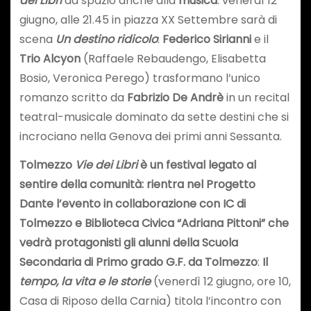
dei Libri
dà spazio anche alla
musica
: venerdì 12
giugno, alle 21.45 in piazza XX Settembre sarà di
scena
Un destino ridicolo
:
Federico Sirianni
e il
Trio Alcyon
(Raffaele Rebaudengo, Elisabetta
Bosio, Veronica Perego) trasformano l’unico
romanzo scritto da
Fabrizio De Andrè
in un recital
teatral-musicale dominato da sette destini che si
incrociano nella Genova dei primi anni Sessanta.
To
lmezzo
Vie dei Libri
è un festival legato al
sentire della comunità:
rientra nel
Progetto
Dante l’evento in
collaborazione con IC di
Tolmezzo e Biblioteca Civica “Adriana Pittoni”
che
vedrà protagonisti
gli alunni della Scuola
Secondaria di Primo grado G.F. da Tolmezzo
:
Il
tempo, la vita e le storie
(venerdì 12 giugno, ore 10,
Casa di Riposo della Carnia) titola l’incontro con