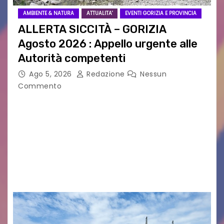
AMBIENTE & NATURA
ATTUALITA'
EVENTI GORIZIA E PROVINCIA
ALLERTA SICCITÀ – GORIZIA
Agosto 2026 : Appello urgente alle
Autorità competenti
Ago 5, 2026
Redazione
Nessun
Commento
Legambiente Gorizia APS e Legambiente
Monfalcone APS “Circolo Ignazio Zanutto”
desiderano attirare l’attenzione della
cittadinanza e delle Autorità competenti sulla
grave siccità che sta colpendo non solo le
campagne e…