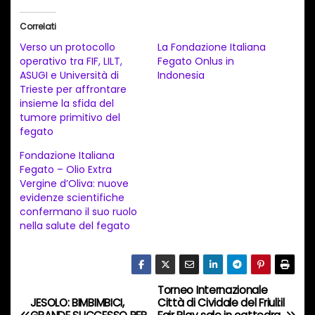
i
Correlati
c
Verso un protocollo
La Fondazione Italiana
a
operativo tra FIF, LILT,
Fegato Onlus in
ASUGI e Università di
Indonesia
m
Trieste per affrontare
e
insieme la sfida del
n
tumore primitivo del
fegato
t
Fondazione Italiana
o
Fegato – Olio Extra
i
Vergine d’Oliva: nuove
n
evidenze scientifiche
confermano il suo ruolo
c
nella salute del fegato
o
r
s
Torneo Internazionale
N
o
JESOLO: BIMBIMBICI,
Città di Cividale del Friuli:il
…