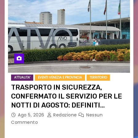
ATTUALITA'
EVENTI VENEZIA E PROVINCIA
TERRITORIO
TRASPORTO IN SICUREZZA,
CONFERMATO IL SERVIZIO PER LE
NOTTI DI AGOSTO: DEFINITI
PERCORSI, FERMATE E ORARIO
Ago 5, 2026
Redazione
Nessun
Commento
Venerdì 7 agosto la prima corsa, obiettivo