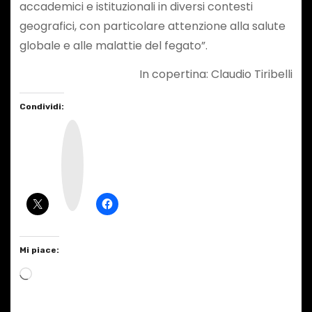
accademici e istituzionali in diversi contesti
geografici, con particolare attenzione alla salute
globale e alle malattie del fegato”.
In copertina: Claudio Tiribelli
Condividi:
I
n
s
t
a
g
r
a
m
Mi piace:
C
a
r