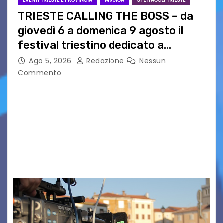
EVENTI TRIESTE E PROVINCIA
MUSICA
SPETTACOLI TRIESTE
TRIESTE CALLING THE BOSS – da
giovedì 6 a domenica 9 agosto il
festival triestino dedicato a
Springsteen
Ago 5, 2026
Redazione
Nessun
Commento
TRIESTE CALLING THE BOSS 2026
Quattordicesima Edizione Dal 6 al 9 agosto 2026
PIAZZA VERDI, SARTORIO, SAN GIUSTO,
AUSONIA… BLOOD BROTHERS, LOVESICK DUO,
BOUND FOR GLORY, RENATO TAMMI, ANTHONY
BASSO,…