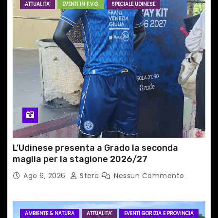
ATTUALITA'
EVENTI IN F.V.G.
SPECIALE UDINESE
r
t
i
c
o
l
i
L’Udinese presenta a Grado la seconda
maglia per la stagione 2026/27
Ago 6, 2026
Stera
Nessun Commento
AMBIENTE & NATURA
ATTUALITA'
EVENTI GORIZIA E PROVINCIA