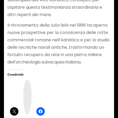
ospitare questa testimonianza straordinaria e
altri reperti del mare.
Il ritrovamento della
Iulia felix
nel 1986 ha aperto
nuove prospettive per la conoscenza delle rotte
commerciali romane nell’Adriatico e per lo studio
delle tecniche navali antiche, trasformando un
fortuito recupero da rete in una pietra miliare
dell’archeologia subacquea italiana.
Condividi:
I
n
s
t
a
g
r
a
m