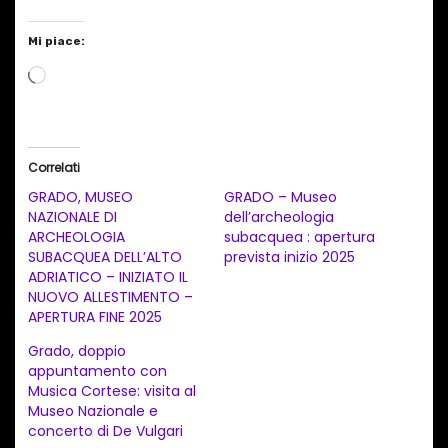
Mi piace:
C
a
r
i
Correlati
c
GRADO, MUSEO
GRADO – Museo
a
NAZIONALE DI
dell’archeologia
ARCHEOLOGIA
subacquea : apertura
m
SUBACQUEA DELL’ALTO
prevista inizio 2025
e
ADRIATICO – INIZIATO IL
n
NUOVO ALLESTIMENTO –
APERTURA FINE 2025
t
Grado, doppio
o
appuntamento con
i
Musica Cortese: visita al
n
Museo Nazionale e
concerto di De Vulgari
c