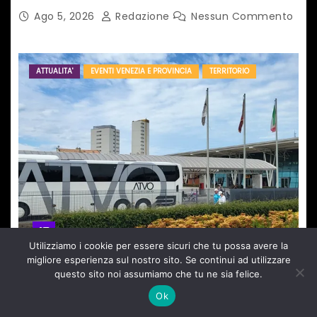
Ago 5, 2026
Redazione
Nessun Commento
ATTUALITA'
EVENTI VENEZIA E PROVINCIA
TERRITORIO
Utilizziamo i cookie per essere sicuri che tu possa avere la
migliore esperienza sul nostro sito. Se continui ad utilizzare
questo sito noi assumiamo che tu ne sia felice.
TRASPORTO IN SICUREZZA, CONFERMATO IL
SERVIZIO PER LE NOTTI DI AGOSTO: DEFINITI
Ok
PERCORSI, FERMATE E ORARIO