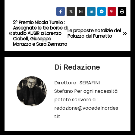
o
r
s
2° Premio Nicola Turello :
N
Assegnate le tre borse di
o
Le proposte natalizie del
studio AUSIR a Lorenzo
a
Palazzo del Fumetto
…
Ciabelli, Giuseppe
Marazza e Sara Zermano
v
i
Di
Redazione
g
Direttore : SERAFINI
a
Stefano Per ogni necessità
potete scrivere a :
z
redazione@vocedelnordes
i
t.it
o