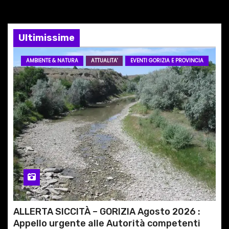
n
e
Ultimissime
a
AMBIENTE & NATURA
ATTUALITA'
EVENTI GORIZIA E PROVINCIA
r
t
i
c
o
l
i
ALLERTA SICCITÀ – GORIZIA Agosto 2026 :
Appello urgente alle Autorità competenti