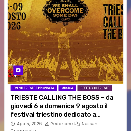
EVENTI TRIESTE E PROVINCIA
MUSICA
SPETTACOLI TRIESTE
TRIESTE CALLING THE BOSS – da
giovedì 6 a domenica 9 agosto il
festival triestino dedicato a
Springsteen
Ago 5, 2026
Redazione
Nessun
Commento