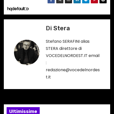
hqdefault
N
a
Di
Stera
v
Stefano SERAFINI alias
i
STERA direttore di
g
VOCEDELNORDEST.IT email
:
a
redazione@vocedelnordes
z
t.it
i
o
n
Ultimissime