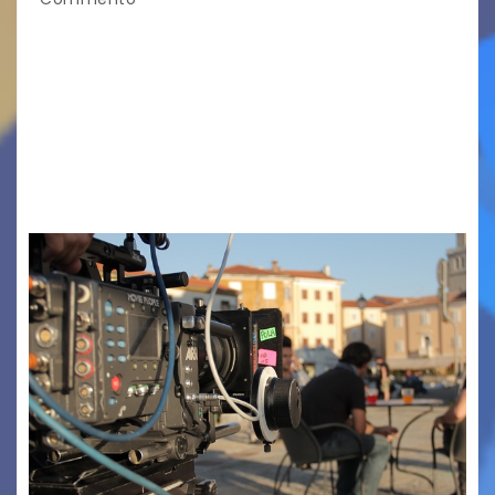
TRIESTE CALLING THE BOSS 2026
Quattordicesima Edizione Dal 6 al 9 agosto 2026
PIAZZA VERDI, SARTORIO, SAN GIUSTO,
AUSONIA… BLOOD BROTHERS, LOVESICK DUO,
BOUND FOR GLORY, RENATO TAMMI, ANTHONY
BASSO,…