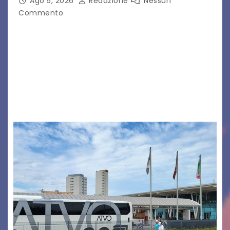
Ago 5, 2026
Redazione
Nessun
Commento
Legambiente Gorizia APS e Legambiente
Monfalcone APS “Circolo Ignazio Zanutto”
desiderano attirare l’attenzione della
cittadinanza e delle Autorità competenti sulla
grave siccità che sta colpendo non solo le
campagne e…