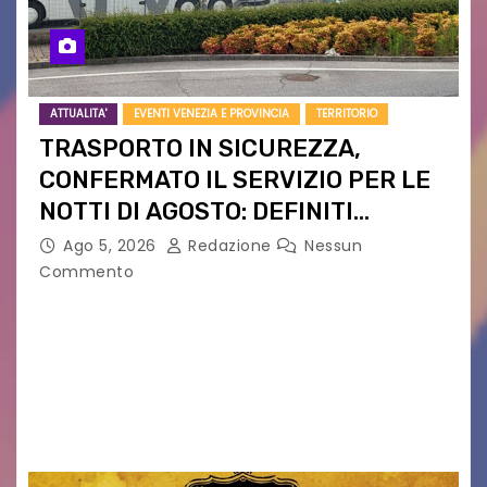
ATTUALITA'
EVENTI VENEZIA E PROVINCIA
TERRITORIO
TRASPORTO IN SICUREZZA,
CONFERMATO IL SERVIZIO PER LE
NOTTI DI AGOSTO: DEFINITI
PERCORSI, FERMATE E ORARIO
Ago 5, 2026
Redazione
Nessun
Commento
Venerdì 7 agosto la prima corsa, obiettivo
ridurre i rischi legati agli spostamenti notturni
Torna il servizio di trasporto notturno dedicato
ai collegamenti con i principali locali di
intrattenimento di…