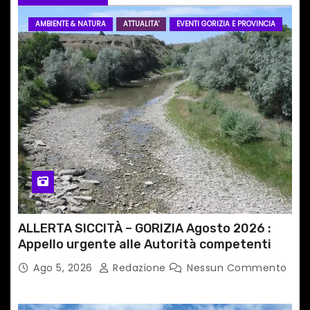
e
AMBIENTE & NATURA
ATTUALITA'
EVENTI GORIZIA E PROVINCIA
a
r
t
i
c
o
l
ALLERTA SICCITÀ – GORIZIA Agosto 2026 :
i
Appello urgente alle Autorità competenti
Ago 5, 2026
Redazione
Nessun Commento