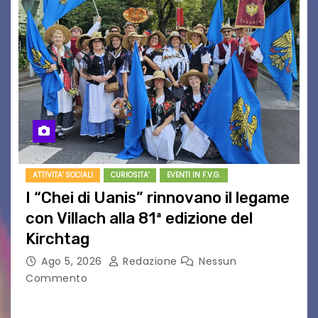
ATTIVITA' SOCIALI
CURIOSITA'
EVENTI IN F.V.G.
I “Chei di Uanis” rinnovano il legame
con Villach alla 81ª edizione del
Kirchtag
Ago 5, 2026
Redazione
Nessun
Commento
VILLACO/JANNIS – Anche quest’anno il gruppo
folkloristico “Chei di Uanis” ha rinnovato la sua