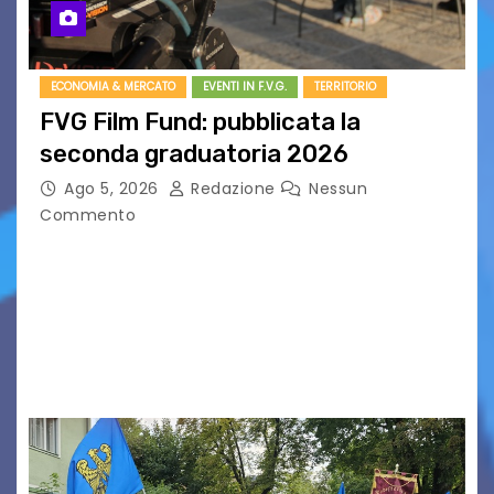
ECONOMIA & MERCATO
EVENTI IN F.V.G.
TERRITORIO
FVG Film Fund: pubblicata la
seconda graduatoria 2026
Ago 5, 2026
Redazione
Nessun
Commento
Aperta la terza e ultima call dell’anno per le
produzioni audiovisive Online gli esiti della
seconda finestra del Film Fund promosso dalla
Friuli Venezia Giulia Film Commission –
PromoTurismoFVG. Le…