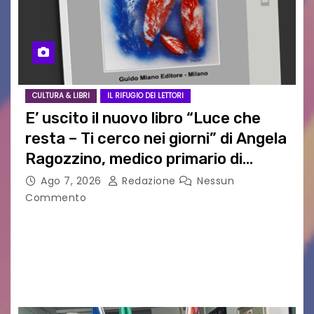
CULTURA & LIBRI
IL RIFUGIO DEI LETTORI
E’ uscito il nuovo libro “Luce che
resta – Ti cerco nei giorni” di Angela
Ragozzino, medico primario di
Capua
Ago 7, 2026
Redazione
Nessun
Commento
GUIDO MIANO EDITORE NOVITÀ EDITORIALE È
uscito il libro di poesie e fotografie: LUCE CHE
RESTA – TI CERCO NEI GIORNI di ANGELA
RAGOZZINO Pubblicato il libro di poesie “Luce…