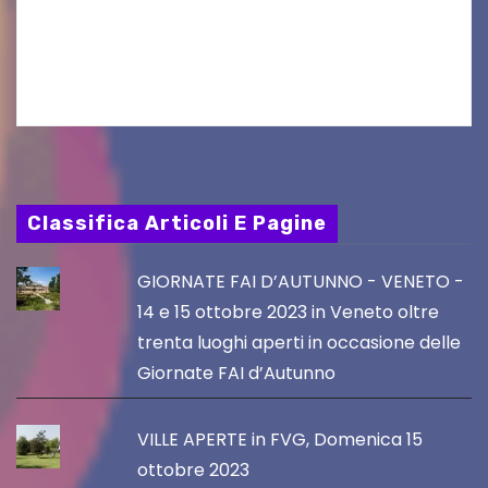
al Visio Garden Yatai gli appuntamenti con la
cucina e la cultura giapponese a cura dello
chef giappo-italiano Sai Fukayama. Lunedì 10…
Classifica Articoli E Pagine
GIORNATE FAI D’AUTUNNO - VENETO -
14 e 15 ottobre 2023 in Veneto oltre
trenta luoghi aperti in occasione delle
Giornate FAI d’Autunno
VILLE APERTE in FVG, Domenica 15
ottobre 2023