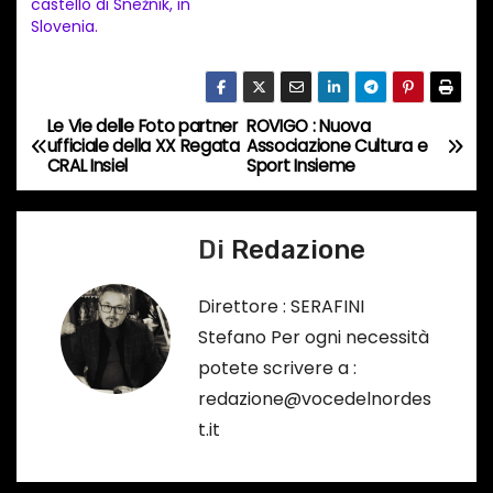
n
castello di Snežnik, in
Slovenia.
c
o
r
s
Le Vie delle Foto partner
ROVIGO : Nuova
N
ufficiale della XX Regata
Associazione Cultura e
o
CRAL Insiel
Sport Insieme
a
…
v
Di
Redazione
i
Direttore : SERAFINI
g
Stefano Per ogni necessità
a
potete scrivere a :
redazione@vocedelnordes
z
t.it
i