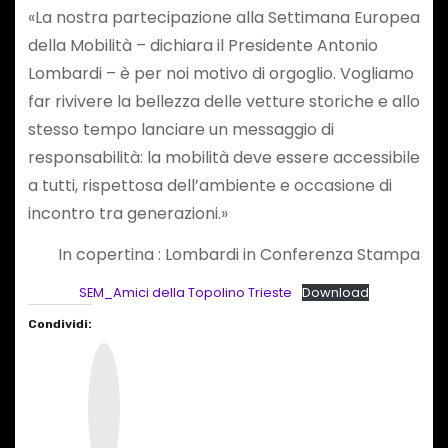
«La nostra partecipazione alla Settimana Europea
della Mobilità – dichiara il Presidente Antonio
Lombardi – è per noi motivo di orgoglio. Vogliamo
far rivivere la bellezza delle vetture storiche e allo
stesso tempo lanciare un messaggio di
responsabilità: la mobilità deve essere accessibile
a tutti, rispettosa dell’ambiente e occasione di
incontro tra generazioni.»
In copertina : Lombardi in Conferenza Stampa
SEM_Amici della Topolino Trieste
Download
Condividi:
I
n
s
t
a
g
r
a