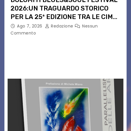
2026:UN TRAGUARDO STORICO
PER LA 25ª EDIZIONE TRA LE CIME
PATRIMONIO UNESCO
Ago 7, 2026
Redazione
Nessun
Commento
Il Dolomiti Blues&Soul Festival celebra nel 2026
un traguardo leggendario: la sua 25ª edizione.
Un quarto di secolo di grande musica che torna
a far vibrare il cuore delle Dolomiti…