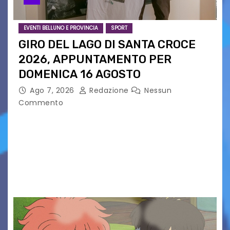
EVENTI BELLUNO E PROVINCIA
SPORT
GIRO DEL LAGO DI SANTA CROCE
2026, APPUNTAMENTO PER
DOMENICA 16 AGOSTO
Ago 7, 2026
Redazione
Nessun
Commento
Presentato ufficialmente l’evento solidaristico
proposto dal Comitato Alpago 2 Ruote &
Solidarietà, il cui ricavato andrà a Via di Natale,
Associazione Cucchini e Alpago Solidale. Sulla
maglietta, realizzata dall’artista Maria…