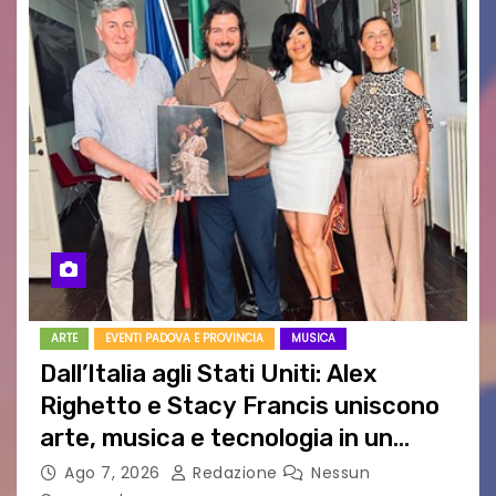
ARTE
EVENTI PADOVA E PROVINCIA
MUSICA
Dall’Italia agli Stati Uniti: Alex
Righetto e Stacy Francis uniscono
arte, musica e tecnologia in un
nuovo progetto internazionale”
Ago 7, 2026
Redazione
Nessun