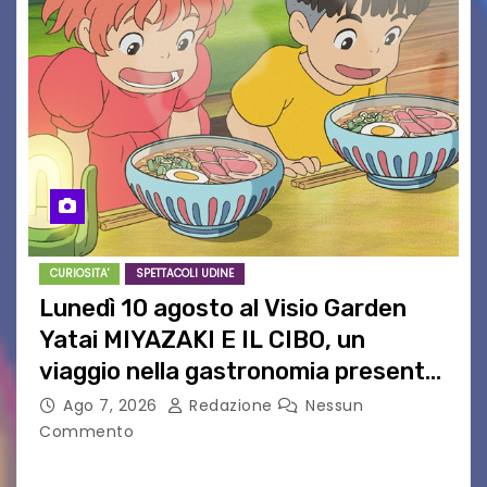
CURIOSITA'
SPETTACOLI UDINE
Lunedì 10 agosto al Visio Garden
Yatai MIYAZAKI E IL CIBO, un
viaggio nella gastronomia presente
nei film di Hayao Miyazaki!
Ago 7, 2026
Redazione
Nessun
Commento
UDINE – Continuano anche nel mese di agosto