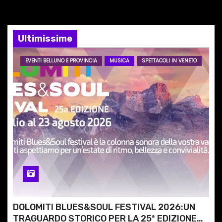
o
n
Ultimissime
e
EVENTI BELLUNO E PROVINCIA
MUSICA
SPETTACOLI IN VENETO
a
r
t
i
c
o
l
DOLOMITI BLUES&SOUL FESTIVAL 2026:UN
i
TRAGUARDO STORICO PER LA 25ª EDIZIONE