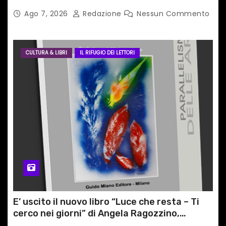
TRA LE CIME PATRIMONIO UNESCO
Ago 7, 2026
Redazione
Nessun Commento
CULTURA & LIBRI
IL RIFUGIO DEI LETTORI
E’ uscito il nuovo libro “Luce che resta – Ti
cerco nei giorni” di Angela Ragozzino,
medico primario di Capua