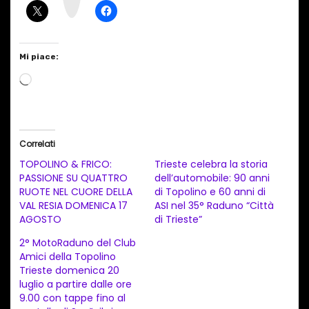
m
Mi piace:
C
a
r
i
Correlati
c
TOPOLINO & FRICO:
Trieste celebra la storia
a
PASSIONE SU QUATTRO
dell’automobile: 90 anni
RUOTE NEL CUORE DELLA
di Topolino e 60 anni di
m
VAL RESIA DOMENICA 17
ASI nel 35° Raduno “Città
e
AGOSTO
di Trieste”
n
2° MotoRaduno del Club
t
Amici della Topolino
Trieste domenica 20
o
luglio a partire dalle ore
i
9.00 con tappe fino al