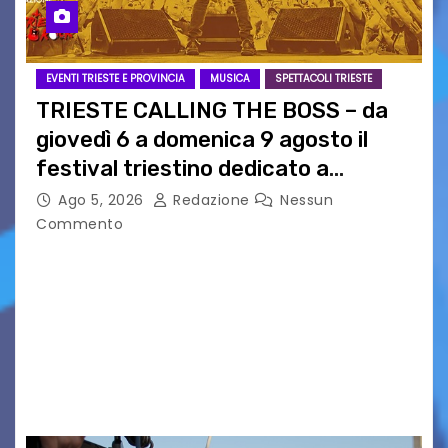
EVENTI TRIESTE E PROVINCIA
MUSICA
SPETTACOLI TRIESTE
TRIESTE CALLING THE BOSS – da
giovedì 6 a domenica 9 agosto il
festival triestino dedicato a
Springsteen
Ago 5, 2026
Redazione
Nessun
Commento
TRIESTE CALLING THE BOSS 2026
Quattordicesima Edizione Dal 6 al 9 agosto 2026
PIAZZA VERDI, SARTORIO, SAN GIUSTO,
AUSONIA… BLOOD BROTHERS, LOVESICK DUO,
BOUND FOR GLORY, RENATO TAMMI, ANTHONY
BASSO,…