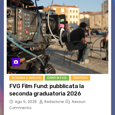
ECONOMIA & MERCATO
EVENTI IN F.V.G.
TERRITORIO
FVG Film Fund: pubblicata la
seconda graduatoria 2026
Ago 5, 2026
Redazione
Nessun
Commento
Aperta la terza e ultima call dell’anno per le