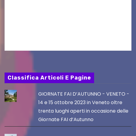
produzioni audiovisive Online gli esiti della
seconda finestra del Film Fund promosso dalla
Friuli Venezia Giulia Film Commission –
PromoTurismoFVG. Le…
Classifica Articoli E Pagine
GIORNATE FAI D’AUTUNNO - VENETO -
14 e 15 ottobre 2023 in Veneto oltre
trenta luoghi aperti in occasione delle
Giornate FAI d’Autunno