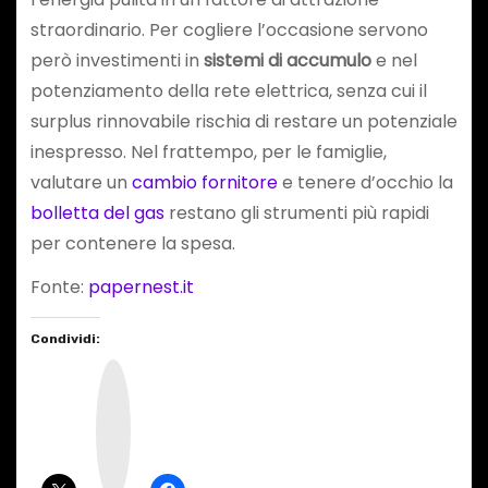
straordinario. Per cogliere l’occasione servono
però investimenti in
sistemi di accumulo
e nel
potenziamento della rete elettrica, senza cui il
surplus rinnovabile rischia di restare un potenziale
inespresso. Nel frattempo, per le famiglie,
valutare un
cambio fornitore
e tenere d’occhio la
bolletta del gas
restano gli strumenti più rapidi
per contenere la spesa.
Fonte:
papernest.it
Condividi:
I
n
s
t
a
g
r
a