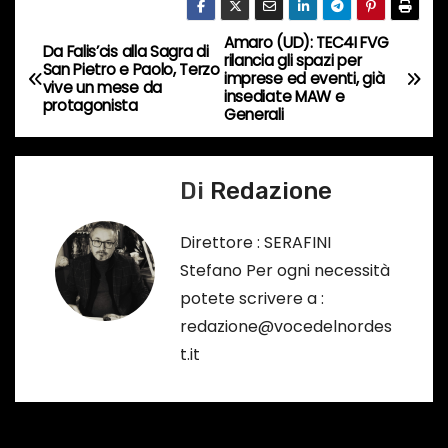
c
Amaro (UD): TEC4I FVG
o
N
Da Falis’cis alla Sagra di
rilancia gli spazi per
San Pietro e Paolo, Terzo
r
imprese ed eventi, già
a
vive un mese da
insediate MAW e
s
protagonista
Generali
o
v
…
i
Di
Redazione
g
Direttore : SERAFINI
a
Stefano Per ogni necessità
potete scrivere a :
z
redazione@vocedelnordes
i
t.it
o
n