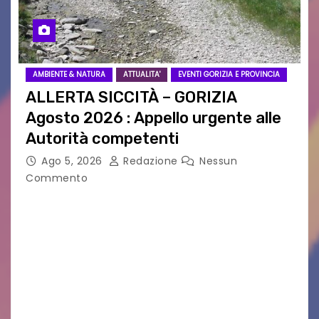
AMBIENTE & NATURA
ATTUALITA'
EVENTI GORIZIA E PROVINCIA
ALLERTA SICCITÀ – GORIZIA
Agosto 2026 : Appello urgente alle
Autorità competenti
Ago 5, 2026
Redazione
Nessun
Commento
Legambiente Gorizia APS e Legambiente
Monfalcone APS “Circolo Ignazio Zanutto”
desiderano attirare l’attenzione della
cittadinanza e delle Autorità competenti sulla
grave siccità che sta colpendo non solo le
campagne e…