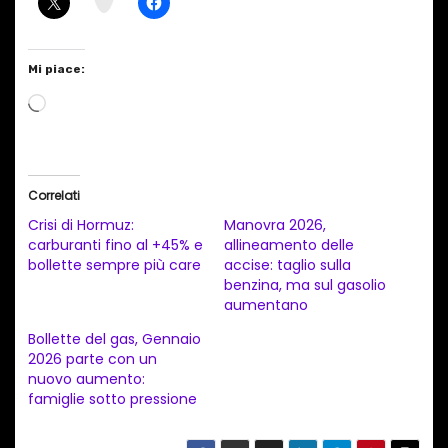
m
Mi piace:
C
a
r
i
Correlati
c
Crisi di Hormuz:
Manovra 2026,
a
carburanti fino al +45% e
allineamento delle
bollette sempre più care
accise: taglio sulla
m
benzina, ma sul gasolio
e
aumentano
n
Bollette del gas, Gennaio
t
2026 parte con un
nuovo aumento:
o
famiglie sotto pressione
i
n