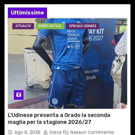
e
Ultimissime
a
ATTUALITA'
EVENTI IN F.V.G.
SPECIALE UDINESE
r
t
i
c
o
l
i
L’Udinese presenta a Grado la seconda
maglia per la stagione 2026/27
Ago 6, 2026
Stera
Nessun Commento