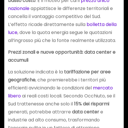
basso costo
. E il motivo per cui il
prezzo unico
nazionale
appiattisce le differenze territoriali e
cancella il vantaggio competitivo del Sud.
L’effetto ricade direttamente sulla
bolletta della
luce
, dove la quota energia segue le quotazioni
all’ingrosso più che la fonte realmente utilizzata.
Prezzi zonali e nuove opportunità: data center e
accumuli
La soluzione indicata è la
tariffazione per aree
geografiche
, che premierebbe i territori più
efficienti avvicinando le condizioni del
mercato
libero
ai reali costi locali. Secondo Occhiuto, se il
Sud trattenesse anche solo il
15% dei risparmi
generati, potrebbe attrarre
data center
e
industrie ad alto consumo, trasformando
l’energia pulita in un fattore di attrazione