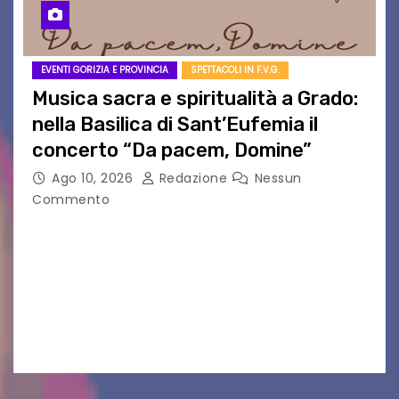
EVENTI GORIZIA E PROVINCIA
SPETTACOLI IN F.V.G.
Musica sacra e spiritualità a Grado:
nella Basilica di Sant’Eufemia il
concerto “Da pacem, Domine”
Ago 10, 2026
Redazione
Nessun
Commento
GRADO — La splendida cornice della Basilica di
Sant’Eufemia a Grado si appresta ad accorrere
un appuntamento di grande spessore artistico
e spirituale. Martedì 11 agosto 2026, a partire
dalle…