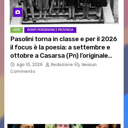
ARTE
EVENTI PORDENONE E PROVINCIA
Pasolini torna in classe e per il 2026
il focus è la poesia: a settembre e
ottobre a Casarsa (Pn) l’originale
percorso per docenti delle scuole
Ago 10, 2026
Redazione
Nessun
medie e superiori
Commento
PIER PAOLO PASOLINI E LA POESIA A SCUOLA
PASOLINI TORNA IN CLASSE: ATTESI A CASARSA
DELLA DELIZIA (PN) DOCENTI DA TUTTA ITALIA
PER “IMPARARE” A INSEGNARE LA POESIA
ATTRAVERSO IL…