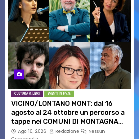
CULTURA & LIBRI
EVENTI IN F.V.G.
VICINO/LONTANO MONT: dal 16
agosto al 24 ottobre un percorso a
tappe nei COMUNI DI MONTAGNA
DEL FVG
Ago 10, 2026
Redazione
Nessun
Commento