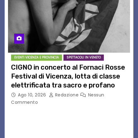
EVENTI VICENZA E PROVINCIA
SPETTACOLI IN VENETO
CIGNO in concerto al Fornaci Rosse
Festival di Vicenza, lotta di classe
elettrificata tra sacro e profano
Ago 10, 2026
Redazione
Nessun
Commento
CIGNO è il progetto del musicista romano Diego
Cignitti, che sabato 29 agosto sarà in scena sul
palco del Fornaci Rosse Festival di Vicenza.
Dopo la partecipazione a Uno maggio…