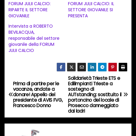
FORUM JULII CALCIO:
FORUM JULII CALCIO: IL
a
RIPARTE IL SETTORE
SETTORE GIOVANILE SI
GIOVANILE
PRESENTA
m
e
Intervista a ROBERTO
BEVILACQUA,
n
responsabile del settore
t
giovanile della FORUM
JULII CALCIO
o
i
n
c
Solidarietà Trieste ETS e
N
Prima di partire per le
Edilimpianti Trieste a
o
vacanze, andate a
sostegno di
a
r
donare! Appello del
AUTstanding: sostituito il
presidente di AVIS FVG,
portoncino del locale di
s
v
Francesco Donno
Prosecco danneggiato
o
dai ladri
i
…
g