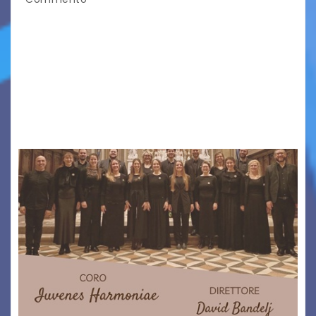
VICINO/LONTANO MONT RIPRENDE IL SUO
CAMMINO TRA LE MONTAGNE DEL FRIULI
VENEZIA GIULIA. INCONTRI, PRESENTAZIONI,
PROIEZIONI, SPETTACOLI, LETTURE SCENICHE,
UNA MOSTRA FOTOGRAFICA, VISITE E
PASSEGGIATE: UN BREVE PERCORSO A TAPPE…