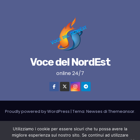
Voce del NordEst
online 24/7
Proudly powered by WordPress
|
Tema:
Newses
di
Themeansar
.
VNE su instagram
VNE su Twitter
VNE su FB
Blogger
Utilizziamo i cookie per essere sicuri che tu possa avere la
migliore esperienza sul nostro sito. Se continui ad utilizzare
LIVE RADIO
RADIONORDEST
Il mio account