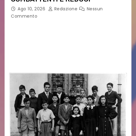
Ago 10, 2026
Redazione
Nessun
Commento
Eletto il nuovo presidente: è Roberto Rugolotto
Un momento di forte valore simbolico e
comunitario per la città di Jesolo. Il sindaco ha
incontrato i rappresentanti delle Associazioni
d’Arma iscritte…