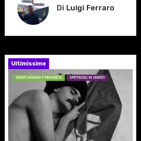
Di
Luigi Ferraro
a
z
i
o
n
Ultimissime
e
EVENTI VICENZA E PROVINCIA
SPETTACOLI IN VENETO
a
r
t
i