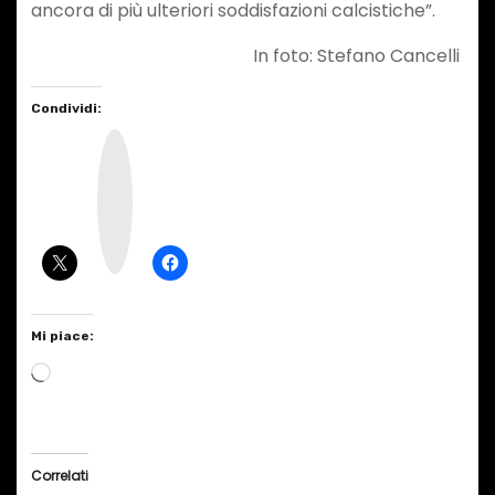
ancora di più ulteriori soddisfazioni calcistiche”.
In foto: Stefano Cancelli
Condividi:
I
n
s
t
a
g
r
a
m
Mi piace:
C
a
r
i
Correlati
c