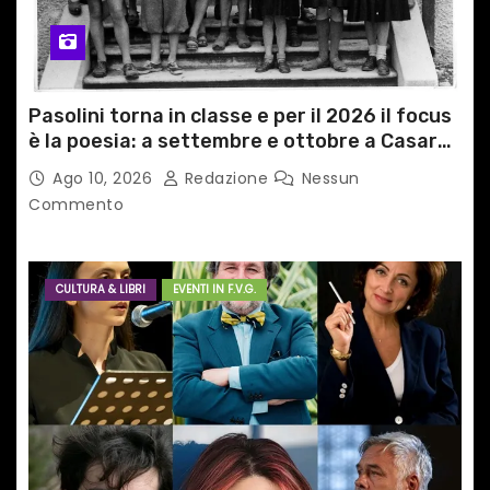
Pasolini torna in classe e per il 2026 il focus
è la poesia: a settembre e ottobre a Casarsa
(Pn) l’originale percorso per docenti delle
Ago 10, 2026
Redazione
Nessun
scuole medie e superiori
Commento
CULTURA & LIBRI
EVENTI IN F.V.G.