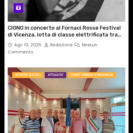
c
o
l
CIGNO in concerto al Fornaci Rosse Festival
di Vicenza, lotta di classe elettrificata tra
i
sacro e profano
Ago 10, 2026
Redazione
Nessun
Commento
ATTIVITA' SOCIALI
ATTUALITA'
EVENTI VENEZIA E PROVINCIA