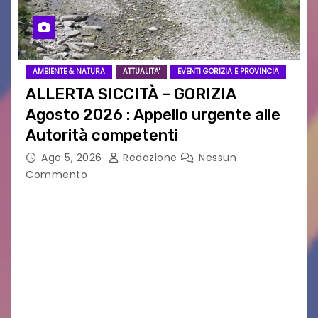
AMBIENTE & NATURA
ATTUALITA'
EVENTI GORIZIA E PROVINCIA
ALLERTA SICCITÀ – GORIZIA
Agosto 2026 : Appello urgente alle
Autorità competenti
Ago 5, 2026
Redazione
Nessun
Commento
Legambiente Gorizia APS e Legambiente
Monfalcone APS “Circolo Ignazio Zanutto”
desiderano attirare l’attenzione della
cittadinanza e delle Autorità competenti sulla
grave siccità che sta colpendo non solo le
campagne e…