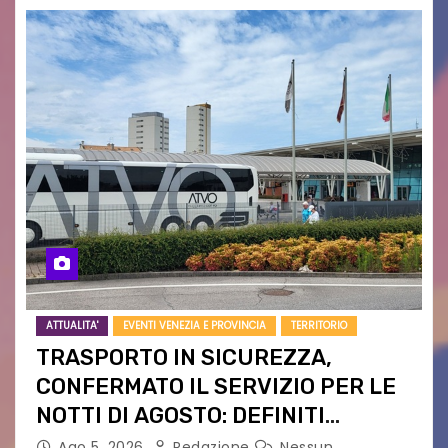
ATTUALITA'
EVENTI VENEZIA E PROVINCIA
TERRITORIO
TRASPORTO IN SICUREZZA,
CONFERMATO IL SERVIZIO PER LE
NOTTI DI AGOSTO: DEFINITI
PERCORSI, FERMATE E ORARIO
Ago 5, 2026
Redazione
Nessun