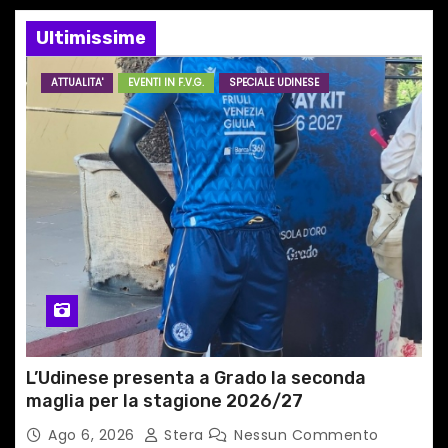
e
Ultimissime
a
ATTUALITA'
EVENTI IN F.V.G.
SPECIALE UDINESE
r
t
i
c
o
l
i
L’Udinese presenta a Grado la seconda
maglia per la stagione 2026/27
Ago 6, 2026
Stera
Nessun Commento