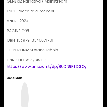
GENERE: Narrativa / Mainstream
TYPE: Raccolta di racconti
ANNO: 2024
PAGINE: 206
ISBN-13 : 979-8346671701
COPERTINA: Stefano Labbia
LINK PER L’ACQUISTO:
https://www.amazon.it/dp/B0DN9FTDGQ/
Condividi:
I
n
s
t
a
g
r