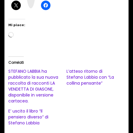
a
m
Mi piace:
C
a
r
i
Correlati
c
STEFANO LABBIA ha
L’atteso ritorno di
a
pubblicato la sua nuova
Stefano Labbia con “La
raccolta di racconti LA
collina pensante”
m
VENDETTA DI GIASONE,
e
disponibile in versione
n
cartacea.
t
E’ uscito il libro “Il
pensiero diverso” di
o
Stefano Labbia
i