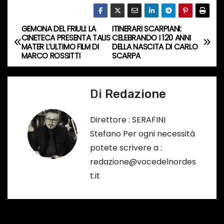
n
c
GEMONA DEL FRIULI: LA
ITINERARI SCARPIANI:
o
N
CINETECA PRESENTA TALIS
CELEBRANDO I 120 ANNI
r
MATER L’ULTIMO FILM DI
DELLA NASCITA DI CARLO
a
MARCO ROSSITTI
SCARPA
s
o
v
…
Di
Redazione
i
g
Direttore : SERAFINI
Stefano Per ogni necessità
a
potete scrivere a :
z
redazione@vocedelnordes
t.it
i
o
n