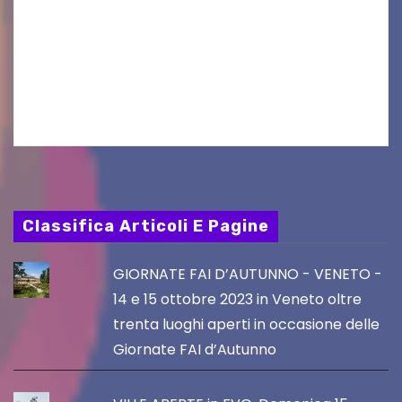
produzioni audiovisive Online gli esiti della
seconda finestra del Film Fund promosso dalla
Friuli Venezia Giulia Film Commission –
PromoTurismoFVG. Le…
Classifica Articoli E Pagine
GIORNATE FAI D’AUTUNNO - VENETO -
14 e 15 ottobre 2023 in Veneto oltre
trenta luoghi aperti in occasione delle
Giornate FAI d’Autunno