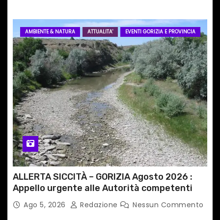
AMBIENTE & NATURA
ATTUALITA'
EVENTI GORIZIA E PROVINCIA
ALLERTA SICCITÀ – GORIZIA Agosto 2026 :
Appello urgente alle Autorità competenti
Ago 5, 2026
Redazione
Nessun Commento