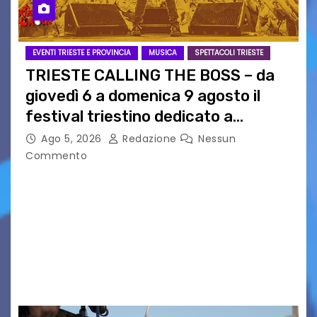
EVENTI TRIESTE E PROVINCIA
MUSICA
SPETTACOLI TRIESTE
TRIESTE CALLING THE BOSS – da
giovedì 6 a domenica 9 agosto il
festival triestino dedicato a
Springsteen
Ago 5, 2026
Redazione
Nessun
Commento
TRIESTE CALLING THE BOSS 2026
Quattordicesima Edizione Dal 6 al 9 agosto 2026
PIAZZA VERDI, SARTORIO, SAN GIUSTO,
AUSONIA… BLOOD BROTHERS, LOVESICK DUO,
BOUND FOR GLORY, RENATO TAMMI, ANTHONY
BASSO,…