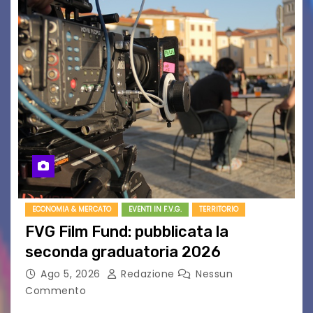
ECONOMIA & MERCATO
EVENTI IN F.V.G.
TERRITORIO
FVG Film Fund: pubblicata la
seconda graduatoria 2026
Ago 5, 2026
Redazione
Nessun
Commento
Aperta la terza e ultima call dell’anno per le