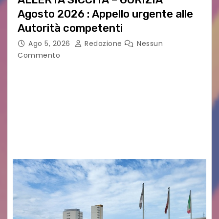
Agosto 2026 : Appello urgente alle
Autorità competenti
Ago 5, 2026
Redazione
Nessun
Commento
Legambiente Gorizia APS e Legambiente
Monfalcone APS “Circolo Ignazio Zanutto”
desiderano attirare l’attenzione della
cittadinanza e delle Autorità competenti sulla
grave siccità che sta colpendo non solo le
campagne e…