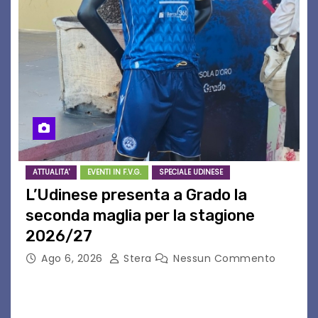
ATTUALITA'
EVENTI IN F.V.G.
SPECIALE UDINESE
L’Udinese presenta a Grado la
seconda maglia per la stagione
2026/27
Ago 6, 2026
Stera
Nessun Commento
GRADO – È stata la splendida cornice di Grado
a ospitare la presentazione della nuova
seconda maglia dell’Udinese per la stagione