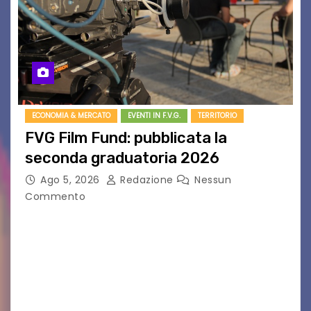
ECONOMIA & MERCATO
EVENTI IN F.V.G.
TERRITORIO
FVG Film Fund: pubblicata la
seconda graduatoria 2026
Ago 5, 2026
Redazione
Nessun
Commento
Aperta la terza e ultima call dell’anno per le
produzioni audiovisive Online gli esiti della
seconda finestra del Film Fund promosso dalla
Friuli Venezia Giulia Film Commission –
PromoTurismoFVG. Le…