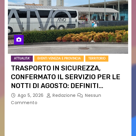
ATTUALITA'
EVENTI VENEZIA E PROVINCIA
TERRITORIO
TRASPORTO IN SICUREZZA,
CONFERMATO IL SERVIZIO PER LE
NOTTI DI AGOSTO: DEFINITI
PERCORSI, FERMATE E ORARIO
Ago 5, 2026
Redazione
Nessun
Commento
Venerdì 7 agosto la prima corsa, obiettivo
ridurre i rischi legati agli spostamenti notturni
Torna il servizio di trasporto notturno dedicato
ai collegamenti con i principali locali di