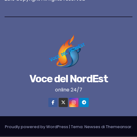
Voce del NordEst
online 24/7
Proudly powered by WordPress
|
Tema:
Newses
di
Themeansar
.