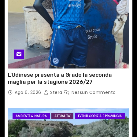
r
t
i
c
o
l
L’Udinese presenta a Grado la seconda
i
maglia per la stagione 2026/27
Ago 6, 2026
Stera
Nessun Commento
AMBIENTE & NATURA
ATTUALITA'
EVENTI GORIZIA E PROVINCIA