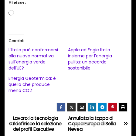
Mi piace:
C
a
r
i
Correlati
c
L’Italia può conformarsi
Apple ed Engie Italia
a
alla nuova normativa
insieme per l’energia
sull’energia verde
pulita: un accordo
m
dell’UE?
sostenibile
e
Energia Geotermica: è
n
quella che produce
t
meno CO2
o
i
n
Lavoro: la tecnologia
Annullata la tappa di
N
c
ridefinisce la selezione
Coppa Europa di Sella
dei profili Executive
Nevea
o
a