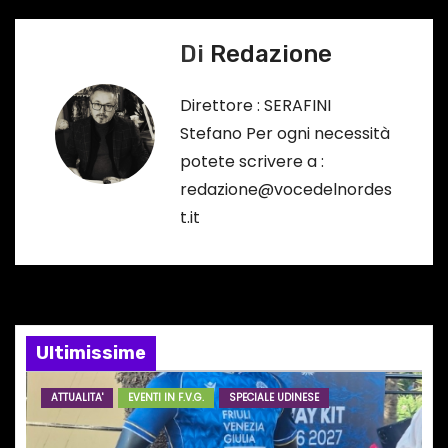
r
v
s
Di
Redazione
o
i
…
Direttore : SERAFINI
g
Stefano Per ogni necessità
a
potete scrivere a :
redazione@vocedelnordes
z
t.it
i
o
n
Ultimissime
e
ATTUALITA'
EVENTI IN F.V.G.
SPECIALE UDINESE
a