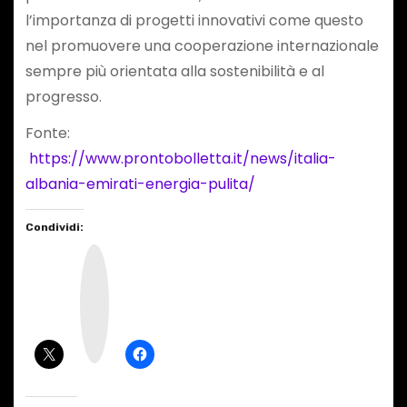
l’importanza di progetti innovativi come questo
nel promuovere una cooperazione internazionale
sempre più orientata alla sostenibilità e al
progresso.
Fonte:
https://www.prontobolletta.it/news/italia-
albania-emirati-energia-pulita/
Condividi:
I
n
s
t
a
g
r
a
m