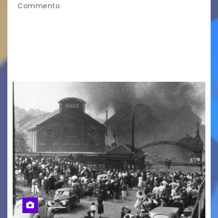
Commento
LA MIA FAMIGLIA A TAIPEI Domenica 9 agosto al
cinema all’aperto delgiardino Loris Fortuna un
racconto teneroe delicato che scalda il cuore!
UDINE – Domenica 9 agosto alle 21.15 torna…