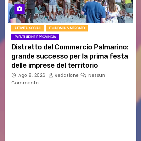
ATTIVITA' SOCIALI
ECONOMIA & MERCATO
EVENTI UDINE E PROVINCIA
Distretto del Commercio Palmarino:
grande successo per la prima festa
delle imprese del territorio
Ago 8, 2026
Redazione
Nessun
Commento
Sommariva: «Una serata che ha restituito il
valore di chi ogni giorno costruisce il Palmarino
con passione, ricerca e lavoro» PALMANOVA, 8
AGOSTO 2026 – È andata oltre ogni
aspettativa…