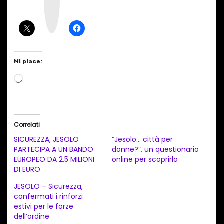
a
g
r
a
m
Mi piace:
C
a
r
i
Correlati
c
SICUREZZA, JESOLO
“Jesolo… città per
a
PARTECIPA A UN BANDO
donne?”, un questionario
EUROPEO DA 2,5 MILIONI
online per scoprirlo
m
DI EURO
e
JESOLO – Sicurezza,
n
confermati i rinforzi
t
estivi per le forze
dell’ordine
o