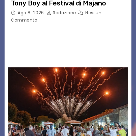
Tony Boy al Festival di Majano
Ago 8, 2026
Redazione
Nessun
Commento
Il 7 agosto 2026, il tour estivo di Tony Boy
(ragazzo del 1999 nato a Padova, il cui vero
nome è Antonio Hueber) ha fatto tappa al
Festival di Majano.…