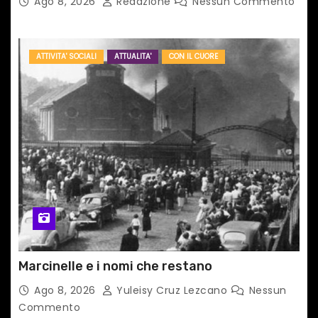
Ago 8, 2026
Redazione
Nessun Commento
ATTIVITA' SOCIALI
ATTUALITA'
CON IL CUORE
Marcinelle e i nomi che restano
Ago 8, 2026
Yuleisy Cruz Lezcano
Nessun
Commento