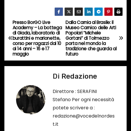
i
n
c
Presso BorGO Live
Dalla Carnia al Brasile: il
N
Academy – La bottega
Museo Carnico delle Arti
o
di Giada, laboratorio di
Popolari “Michele
a
r
burattini e marionette,
Gortani” di Tolmezzo
corso per ragazzi dai 10
porta nel mondo la
s
v
ai 14 anni – 16 e 17
tradizione che guarda al
o
maggio
futuro
i
…
g
Di
Redazione
a
Direttore : SERAFINI
z
Stefano Per ogni necessità
potete scrivere a :
i
redazione@vocedelnordes
o
t.it