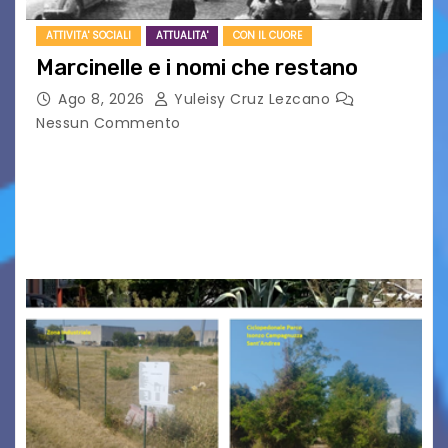
ATTIVITA' SOCIALI
ATTUALITA'
CON IL CUORE
Marcinelle e i nomi che restano
Ago 8, 2026
Yuleisy Cruz Lezcano
Nessun Commento
Tizio, Caio, Sempronio… e poi ancora un nome,
poi un altro, si forma un elenco lungo dal quale i
nomi scappano, scivolano fuori dalla pagina, la
carta che non basta…