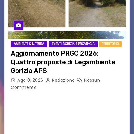
AMBIENTE & NATURA
EVENTI GORIZIA E PROVINCIA
TERRITORIO
Aggiornamento PRGC 2026:
Quattro proposte di Legambiente
Gorizia APS
Ago 8, 2026
Redazione
Nessun
Commento
Il 25 luglio scadeva la possibilità di fare delle
osservazioni al PRGC di Gorizia in fase di
aggiornamento. Le 4 proposte di Legambiente
Gorizia APS In occasione dell’aggiornamento
del Piano…