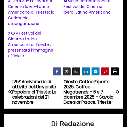
Al via il 39° Festival del
Al via le competizioni al
a
Cinema Ibero-Latino
Festival del Cinema
Americano di Trieste: la
Ibero-Latino Americano
m
Cerimonia
e
d’inaugurazione
n
XXXV Festival del
t
Cinema Latino
Americano di Trieste :
o
presentata l’immagine
i
ufficiale
n
c
o
125° Anniversario di
Trieste Coffee Experts
N
r
attività dell’Università
2025: Coffee
Popolare di Trieste: Le
Megatrends – 6 e 7
s
a
celebrazioni del 21
dicembre 2025 – Savoia
o
novembre
Excelsior Palace, Trieste
v
…
i
Di
Redazione