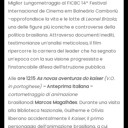
Miglior Lungometraggio al FICBC 14º Festival
Internacional de Cinema em Balneário Camboriú
–approfondisce la vita e le lotte di
Leonel Brizola
,
una delle figure più iconiche e controverse della
politica brasiliana. Attraverso documenti inediti,
testimonianze un’analisi meticolosa, il film
ripercorre la carriera del leader che ha segnato
un’epoca con la sua visione progressista e
l’instancabile difesa dell’istruzione pubblica.
Alle
ore 12:15
As novas aventuras do kaiser
(V.O.
in portoghese)
–
Anteprima Italiana –
cortometraggio di animazione
brasilianodi
Marcos Magalhães
. Durante una visita
alla Biblioteca Nazionale, Guilheme e Olívia
liberano accidentalmente il
Kaiser
, il primo
personaggio dell’animazione brasiliana, a cui