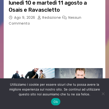
lunedì 10 e martedì 11 agosto a
Osais e Ravascletto
Ago 9, 2026
Redazione
Nessun
Commento
Nella ricca programmazione di agosto del
festival Carniarmonie, che propone la media di
un concerto al giorno spaziando tra vari generi
musicali, l’inizio di settimana propone due
appuntamenti cameristici con…
Utilizziamo i cookie per essere sicuri che tu possa avere la
migliore esperienza sul nostro sito. Se continui ad utilizzare
questo sito noi assumiamo che tu ne sia felice.
Ok