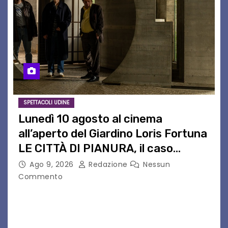
SPETTACOLI UDINE
Lunedì 10 agosto al cinema
all’aperto del Giardino Loris Fortuna
LE CITTÀ DI PIANURA, il caso
cinematografico dell’anno!
Ago 9, 2026
Redazione
Nessun
Commento
LE CITTÀ DI PIANURA Lunedì 10 agosto torna al
cinema all’aperto del Giardino Loris Fortunail
caso cinematografico dell’anno! UDINE – Lunedì