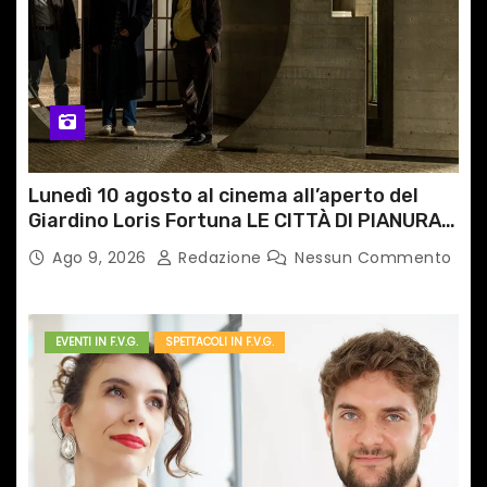
c
o
l
i
Lunedì 10 agosto al cinema all’aperto del
Giardino Loris Fortuna LE CITTÀ DI PIANURA,
il caso cinematografico dell’anno!
Ago 9, 2026
Redazione
Nessun Commento
EVENTI IN F.V.G.
SPETTACOLI IN F.V.G.