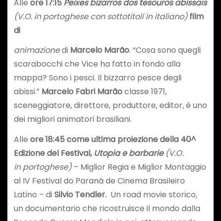
Alle
ore 17:15
Peixes bizarros dos tesouros abissais
(V.O. in portoghese con sottotitoli in italiano)
film
di
animazione
di
Marcelo Marão
. “Cosa sono quegli
scarabocchi che Vice ha fatto in fondo alla
mappa? Sono i pesci. Il bizzarro pesce degli
abissi.”
Marcelo Fabri Marão
classe 1971,
sceneggiatore, direttore, produttore, editor, è uno
dei migliori animatori brasiliani.
Alle
ore 18:45 come ultima proiezione della 40^
Edizione del Festival,
Utopia e barbarie
(V.O.
in portoghese)
– Miglior Regia e Miglior Montaggio
al IV Festival do Paraná de Cinema Brasileiro
Latino – di
Silvio Tendler.
Un road movie storico,
un documentario che ricostruisce il mondo dalla