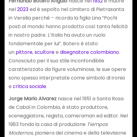
Fernando Botero Angulo
nasce nel
1932
e muore
nel
2023
ed è sepolto nel cimitero di Pietrasanta
in Versilia perché – ricorda la figlia Lina “Pochi
posti al mondo hanno prodotto così tanta felicità
in nostro padre. L’Italia ha avuto un ruolo
fondamentale per lui”. Botero è stato
un
pittore
,
scultore
e
disegnatore
colombiano
.
Conosciuto per il suo stile inconfondibile
caratterizzato da figure voluminose, le sue opere
sono spesso interpretate come simbolo di ironia
e
critica sociale
.
Jorge Mario Alvarez
nasce nel 1951 a Santa Rosa
de Cabal in Colombia, è stato produttore,
sceneggiatore, regista, cameraman ed editor. Nel
1983 fonda la casa di produzione
Tiempos
Modernos
, pioniera del cinema e della televisione