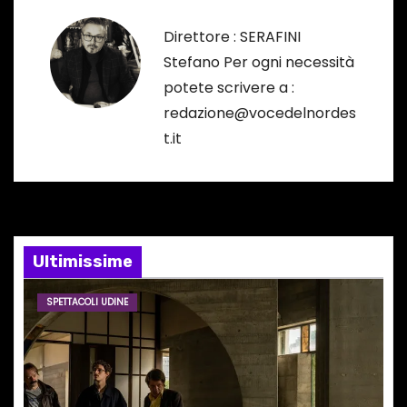
g
Direttore : SERAFINI
a
Stefano Per ogni necessità
potete scrivere a :
z
redazione@vocedelnordes
i
t.it
o
n
e
Ultimissime
a
SPETTACOLI UDINE
r
t
i