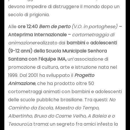
devono impedire di distruggere il mondo dopo un
secolo di prigionia.
Alle
ore 12:40
Bem de perto
(V.O. in portoghese)
–
Anteprima Internazionale –
cortometraggio di
animazione
realizzato dai
bambini
e
adolescenti
(9-12 anni) della Scuola Municipale Senhora
Santana con l’équipe IMA,
un’associazione di
promozione di cultura, arte e istruzione nata nel
1999. Dal 2001 ha sviluppato il
Progetto
Animazione
, che ha prodotto oltre 50
cortometraggi animati con bambini e adolescenti
delle scuole pubbliche brasiliane. Tra questi:
No
Caminho da Escola
,
Maestro do Tempo
,
Albertinho
,
Bruxo do Cosme Velho
,
A Baleia e o
Tesouro
.La trama
:
un segreto fra amici infesta la