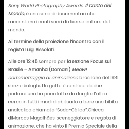
Sony World Photography Awards
.
Il Canto del
Mondo
, è una serie di documentari che
raccontano i canti sacri di diverse culture del
mondo.
Al termine della proiezione l’incontro con il
regista Luigi Bissolati.
A
lle
ore 12:45
sempre per
la sezione Focus sul
Brasile – Amanhã (Domani)
Meow!
cortometraggio di animazione
brasiliano del 1981
senza dialoghi
.
Un gatto è conteso da due
padroni: uno ha poco latte da dargli e l’altro
cerca in tutti i modi di abituarlo a bere una bibita
analcolica chiamata “Soda-Cólica”.Chicca
diMarcos Magalhães, sceneggiatore e regista di
animazione, che ha vinto il Premio Speciale della