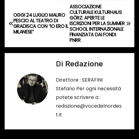
c
ASSOCIAZIONE
N
CULTURALE KULTURHAUS
o
OGGI 24 LUGLIO MAURO
GÖRZ: APERTE LE
a
PESCIO AL TEATRO DI
r
ISCRIZIONI PER LA SUMMER
GRADISCA CON “IO ERO IL
SCHOOL INTERNAZIONALE
s
MILANESE”
v
FINANZIATA DAI FONDI
o
PNRR
i
…
g
Di
Redazione
a
Direttore : SERAFINI
z
Stefano Per ogni necessità
potete scrivere a :
i
redazione@vocedelnordes
o
t.it
n