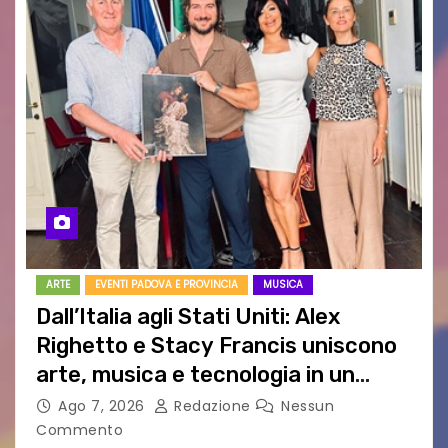
ARTE
EVENTI PADOVA E PROVINCIA
MUSICA
Dall’Italia agli Stati Uniti: Alex
Righetto e Stacy Francis uniscono
arte, musica e tecnologia in un
nuovo progetto internazionale”
Ago 7, 2026
Redazione
Nessun
Commento