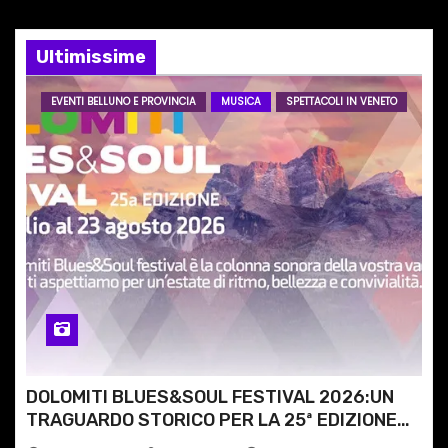
e
a
Ultimissime
r
EVENTI BELLUNO E PROVINCIA
MUSICA
SPETTACOLI IN VENETO
t
i
c
o
l
i
DOLOMITI BLUES&SOUL FESTIVAL 2026:UN
TRAGUARDO STORICO PER LA 25ª EDIZIONE
TRA LE CIME PATRIMONIO UNESCO