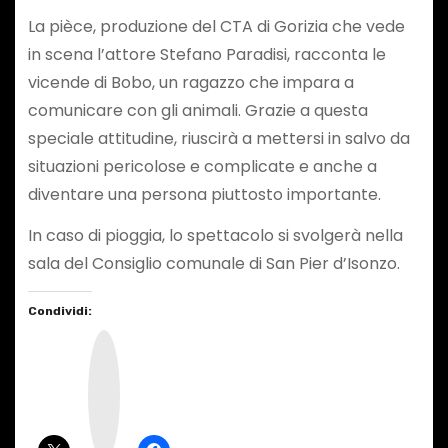
La pièce, produzione del CTA di Gorizia che vede
in scena l’attore Stefano Paradisi, racconta le
vicende di Bobo, un ragazzo che impara a
comunicare con gli animali. Grazie a questa
speciale attitudine, riuscirà a mettersi in salvo da
situazioni pericolose e complicate e anche a
diventare una persona piuttosto importante.
In caso di pioggia, lo spettacolo si svolgerà nella
sala del Consiglio comunale di San Pier d’Isonzo.
Condividi:
I
n
s
t
a
g
r
a
m