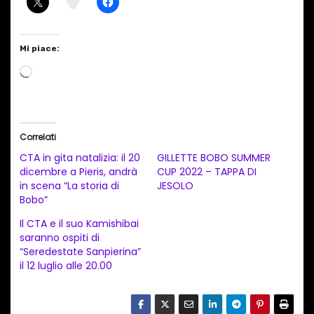
Mi piace:
C
a
r
i
Correlati
c
CTA in gita natalizia: il 20
GILLETTE BOBO SUMMER
a
dicembre a Pieris, andrà
CUP 2022 – TAPPA DI
in scena “La storia di
JESOLO
m
Bobo”
e
Il CTA e il suo Kamishibai
n
saranno ospiti di
t
“Seredestate Sanpierina”
il 12 luglio alle 20.00
o
i
n