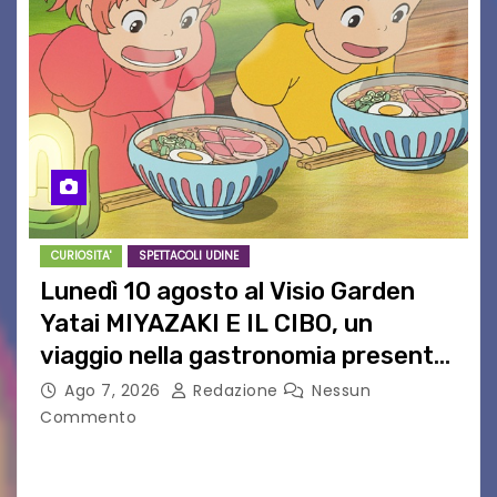
CURIOSITA'
SPETTACOLI UDINE
Lunedì 10 agosto al Visio Garden
Yatai MIYAZAKI E IL CIBO, un
viaggio nella gastronomia presente
nei film di Hayao Miyazaki!
Ago 7, 2026
Redazione
Nessun
Commento
UDINE – Continuano anche nel mese di agosto
al Visio Garden Yatai gli appuntamenti con la