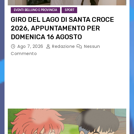
EVENTI BELLUNO E PROVINCIA
SPORT
GIRO DEL LAGO DI SANTA CROCE
2026, APPUNTAMENTO PER
DOMENICA 16 AGOSTO
Ago 7, 2026
Redazione
Nessun
Commento
Presentato ufficialmente l’evento solidaristico
proposto dal Comitato Alpago 2 Ruote &
Solidarietà, il cui ricavato andrà a Via di Natale,
Associazione Cucchini e Alpago Solidale. Sulla
maglietta, realizzata dall’artista Maria…