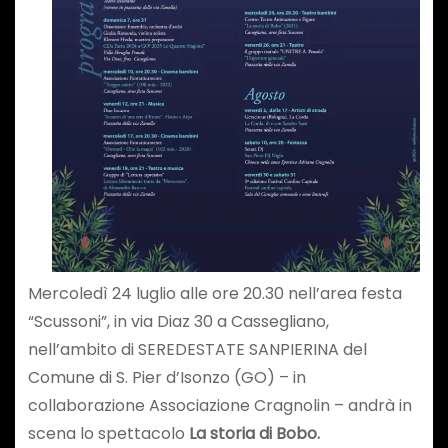
Mercoledì 24 luglio alle ore 20.30 nell’area festa
“Scussoni”, in via Diaz 30 a Cassegliano,
nell’ambito di SEREDESTATE SANPIERINA del
Comune di S. Pier d’Isonzo (GO) – in
collaborazione Associazione Cragnolin – andrà in
scena lo spettacolo
La storia di Bobo.