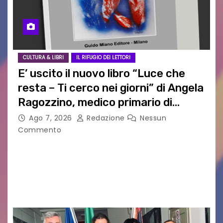
CULTURA & LIBRI
IL RIFUGIO DEI LETTORI
E’ uscito il nuovo libro “Luce che
resta – Ti cerco nei giorni” di Angela
Ragozzino, medico primario di
Capua
Ago 7, 2026
Redazione
Nessun
Commento
GUIDO MIANO EDITORE NOVITÀ EDITORIALE È
uscito il libro di poesie e fotografie: LUCE CHE
RESTA – TI CERCO NEI GIORNI di ANGELA
RAGOZZINO Pubblicato il libro di poesie “Luce…