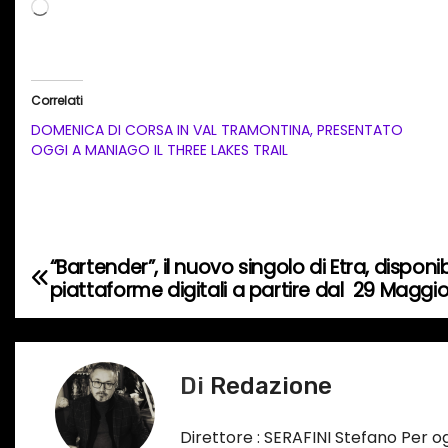
C
a
r
i
Correlati
c
DOMENICA DI CORSA IN VAL TRAMONTINA, PRESENTATO
a
OGGI A MANIAGO IL THREE LAKES TRAIL
m
e
n
t
“Bartender”, il nuovo singolo di Etra, disponib
N
o
piattaforme digitali a partire dal 29 Maggi
a
i
n
v
c
Di
Redazione
i
o
r
g
Direttore : SERAFINI Stefano Per 