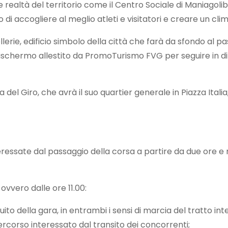
 realtà del territorio come il Centro Sociale di Maniagolib
o di accogliere al meglio atleti e visitatori e creare un cli
ellerie, edificio simbolo della città che farà da sfondo al
ischermo allestito da PromoTurismo FVG per seguire in di
a del Giro, che avrà il suo quartier generale in Piazza Italia
eressate dal passaggio della corsa a partire da due ore e m
ovvero dalle ore 11.00:
eguito della gara, in entrambi i sensi di marcia del tratto i
 percorso interessato dal transito dei concorrenti;