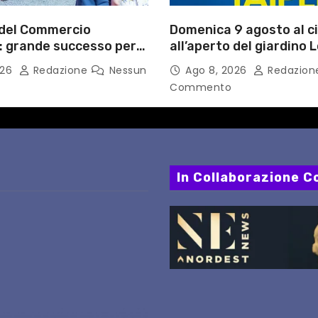
 del Commercio
Domenica 9 agosto al 
: grande successo per
all’aperto del giardino L
esta delle imprese del
Fortuna LA MIA FAMIGLI
026
Redazione
Nessun
Ago 8, 2026
Redazio
Commento
In Collaborazione Co