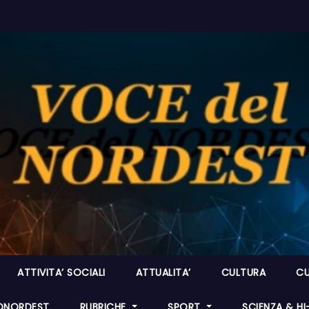
ATTIVITA’ SOCIALI
ATTUALITA’
CULTURA
CU
ONORDEST
RUBRICHE
SPORT
SCIENZA & H