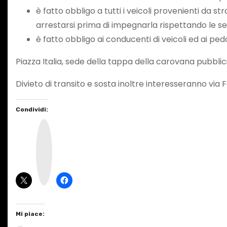
è fatto obbligo a tutti i veicoli provenienti da 
arrestarsi prima di impegnarla rispettando le seg
è fatto obbligo ai conducenti di veicoli ed ai ped
Piazza Italia, sede della tappa della carovana pubblicit
Divieto di transito e sosta inoltre interesseranno via 
Condividi:
I
n
s
t
a
g
r
a
m
Mi piace: