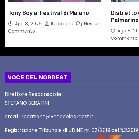
c
Tony Boy al Festival di Majano
Distretto
o
Palmarino
Ago 8, 2026
Redazione
Nessun
l
la prima f
Ago 8, 2
Commento
territorio
Commento
i
VOCE DEL NORDEST
Direttore Responsabile :
STEFANO SERAFINI
email : redazione@vocedelnordest.it
Registrazione Tribunale di UDINE nr. 02/2019 del 5.2.2019