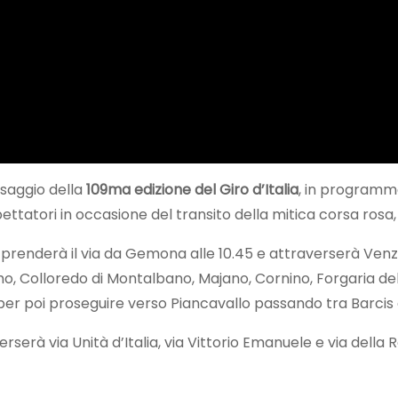
ssaggio della
109ma edizione del Giro d’Italia
, in program
ttatori in occasione del transito della mitica corsa rosa, c
prenderà il via da Gemona alle 10.45 e attraverserà Venzo
o, Colloredo di Montalbano, Majano, Cornino, Forgaria del Fr
r poi proseguire verso Piancavallo passando tra Barcis 
erà via Unità d’Italia, via Vittorio Emanuele e via della 