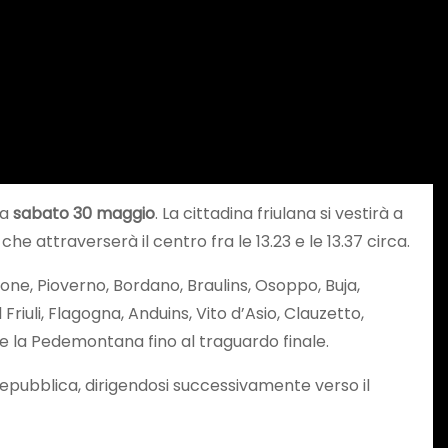
ma
sabato 30 maggio
. La cittadina friulana si vestirà a
he attraverserà il centro fra le 13.23 e le 13.37 circa.
ne, Pioverno, Bordano, Braulins, Osoppo, Buja,
iuli, Flagogna, Anduins, Vito d’Asio, Clauzetto,
e la Pedemontana fino al traguardo finale.
Repubblica, dirigendosi successivamente verso il