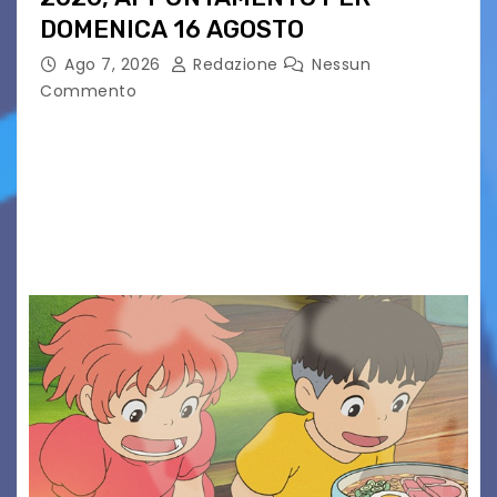
DOMENICA 16 AGOSTO
Ago 7, 2026
Redazione
Nessun
Commento
Presentato ufficialmente l’evento solidaristico
proposto dal Comitato Alpago 2 Ruote &
Solidarietà, il cui ricavato andrà a Via di Natale,
Associazione Cucchini e Alpago Solidale. Sulla
maglietta, realizzata dall’artista Maria…