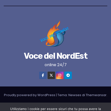
Voce del NordEst
online 24/7
Proudly powered by WordPress
|
Tema:
Newses
di
Themeansar
.
VNE su instagram
VNE su Twitter
VNE su FB
Blogger
Utilizziamo i cookie per essere sicuri che tu possa avere la