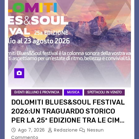
EVENTI BELLUNO E PROVINCIA
MUSICA
SPETTACOLI IN VENETO
DOLOMITI BLUES&SOUL FESTIVAL
2026:UN TRAGUARDO STORICO
PER LA 25ª EDIZIONE TRA LE CIME
PATRIMONIO UNESCO
Ago 7, 2026
Redazione
Nessun
Commento