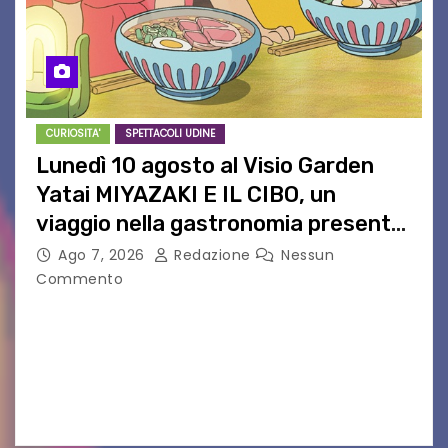
CURIOSITA'
SPETTACOLI UDINE
Lunedì 10 agosto al Visio Garden
Yatai MIYAZAKI E IL CIBO, un
viaggio nella gastronomia presente
nei film di Hayao Miyazaki!
Ago 7, 2026
Redazione
Nessun
Commento
UDINE – Continuano anche nel mese di agosto
al Visio Garden Yatai gli appuntamenti con la
cucina e la cultura giapponese a cura dello
chef giappo-italiano Sai Fukayama. Lunedì 10…