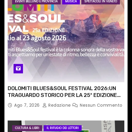
EVENTI BELLUNO E PROVINCIA
MUSICA
SPETTACOLI IN VENETO
a
r
t
i
c
o
l
DOLOMITI BLUES&SOUL FESTIVAL 2026:UN
i
TRAGUARDO STORICO PER LA 25ª EDIZIONE
TRA LE CIME PATRIMONIO UNESCO
Ago 7, 2026
Redazione
Nessun Commento
CULTURA & LIBRI
IL RIFUGIO DEI LETTORI