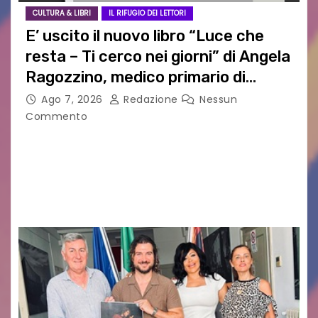
CULTURA & LIBRI
IL RIFUGIO DEI LETTORI
E’ uscito il nuovo libro “Luce che
resta – Ti cerco nei giorni” di Angela
Ragozzino, medico primario di
Capua
Ago 7, 2026
Redazione
Nessun
Commento
GUIDO MIANO EDITORE NOVITÀ EDITORIALE È
uscito il libro di poesie e fotografie: LUCE CHE
RESTA – TI CERCO NEI GIORNI di ANGELA
RAGOZZINO Pubblicato il libro di poesie “Luce…