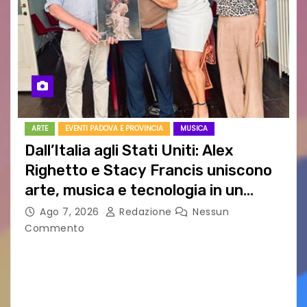
ARTE
EVENTI PADOVA E PROVINCIA
MUSICA
Dall’Italia agli Stati Uniti: Alex
Righetto e Stacy Francis uniscono
arte, musica e tecnologia in un
nuovo progetto internazionale”
Ago 7, 2026
Redazione
Nessun
Commento
Vigonza (Padova), 7 agosto 2026 – Arte
contemporanea, musica internazionale, Made
in Italy e nuove generazioni si sono incontrati
oggi a Vigonza in occasione di un importante