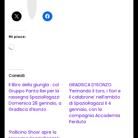
g
r
a
m
Mi piace:
C
a
r
i
Correlati
c
Il libro della giungla : col
GRADISCA D’ISONZO
a
Gruppo Panta Rei per la
‘Ferinando il toro, i fiori e
rassegna SpazioRagazzi
il calabrone’ nell’ambito
m
Domenica 28 gennaio, a
di SpazioRagazzi il 4
e
Gradisca d’Isonzo
gennaio, con la
n
compagnia Accademia
Perduta
t
‘Pollicino Show’ apre la
o