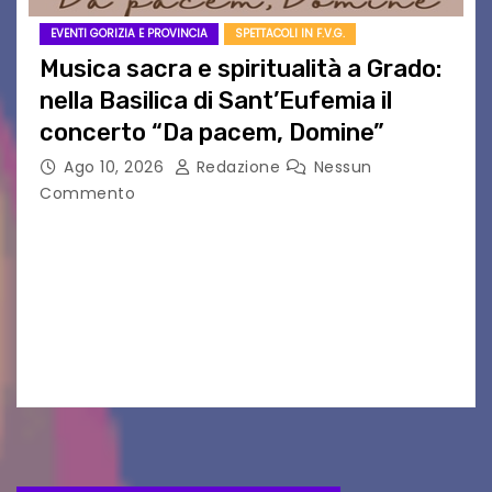
EVENTI GORIZIA E PROVINCIA
SPETTACOLI IN F.V.G.
Musica sacra e spiritualità a Grado:
nella Basilica di Sant’Eufemia il
concerto “Da pacem, Domine”
Ago 10, 2026
Redazione
Nessun
Commento
GRADO — La splendida cornice della Basilica di
Sant’Eufemia a Grado si appresta ad accorrere
un appuntamento di grande spessore artistico
e spirituale. Martedì 11 agosto 2026, a partire
dalle…