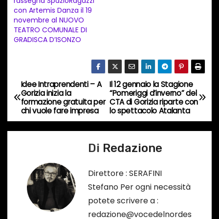
rassegna SpazioRagazzi
i
con Artemis Danza il 19
n
novembre al NUOVO
TEATRO COMUNALE DI
c
GRADISCA D’ISONZO
o
r
s
Idee Intraprendenti – A
Il 12 gennaio la Stagione
N
o
Gorizia inizia la
“Pomeriggi d’inverno” del
…
formazione gratuita per
CTA di Gorizia riparte con
a
chi vuole fare impresa
lo spettacolo Atalanta
v
Di
Redazione
i
g
Direttore : SERAFINI
Stefano Per ogni necessità
a
potete scrivere a :
z
redazione@vocedelnordes