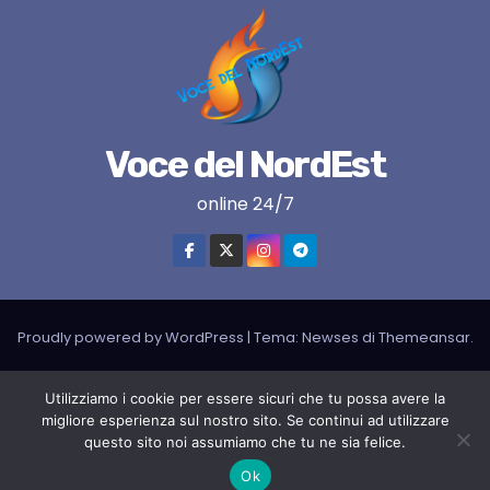
Voce del NordEst
online 24/7
Proudly powered by WordPress
|
Tema:
Newses
di
Themeansar
.
VNE su instagram
VNE su Twitter
VNE su FB
Blogger
Utilizziamo i cookie per essere sicuri che tu possa avere la
LIVE RADIO
RADIONORDEST
Il mio account
migliore esperienza sul nostro sito. Se continui ad utilizzare
questo sito noi assumiamo che tu ne sia felice.
SPORT FURLAN PAR FURLAN – In collaborazione con A.S.F.
Ok