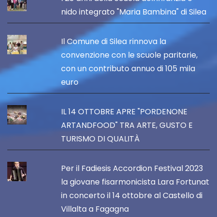
nido integrato "Maria Bambina" di Silea
Il Comune di Silea rinnova la
convenzione con le scuole paritarie,
con un contributo annuo di 105 mila
euro
IL 14 OTTOBRE APRE "PORDENONE
ARTANDFOOD" TRA ARTE, GUSTO E
TURISMO DI QUALITÀ
Per il Fadiesis Accordion Festival 2023
la giovane fisarmonicista Lara Fortunat
in concerto il 14 ottobre al Castello di
Villalta a Fagagna