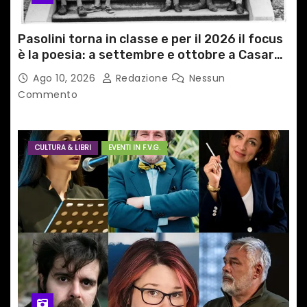
Pasolini torna in classe e per il 2026 il focus
è la poesia: a settembre e ottobre a Casarsa
(Pn) l’originale percorso per docenti delle
Ago 10, 2026
Redazione
Nessun
scuole medie e superiori
Commento
CULTURA & LIBRI
EVENTI IN F.V.G.