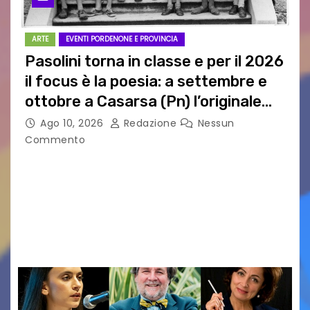
ARTE
EVENTI PORDENONE E PROVINCIA
Pasolini torna in classe e per il 2026
il focus è la poesia: a settembre e
ottobre a Casarsa (Pn) l’originale
percorso per docenti delle scuole
Ago 10, 2026
Redazione
Nessun
medie e superiori
Commento
PIER PAOLO PASOLINI E LA POESIA A SCUOLA
PASOLINI TORNA IN CLASSE: ATTESI A CASARSA
DELLA DELIZIA (PN) DOCENTI DA TUTTA ITALIA
PER “IMPARARE” A INSEGNARE LA POESIA
ATTRAVERSO IL…