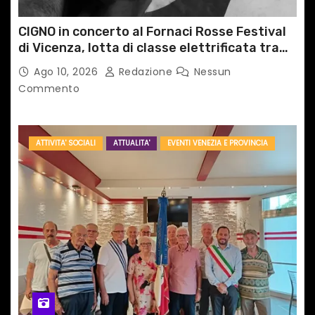
l
i
CIGNO in concerto al Fornaci Rosse Festival
di Vicenza, lotta di classe elettrificata tra
sacro e profano
Ago 10, 2026
Redazione
Nessun
Commento
ATTIVITA' SOCIALI
ATTUALITA'
EVENTI VENEZIA E PROVINCIA