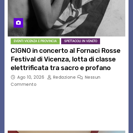
EVENTI VICENZA E PROVINCIA
SPETTACOLI IN VENETO
CIGNO in concerto al Fornaci Rosse
Festival di Vicenza, lotta di classe
elettrificata tra sacro e profano
Ago 10, 2026
Redazione
Nessun
Commento
CIGNO è il progetto del musicista romano Diego
Cignitti, che sabato 29 agosto sarà in scena sul
palco del Fornaci Rosse Festival di Vicenza.
Dopo la partecipazione a Uno maggio…