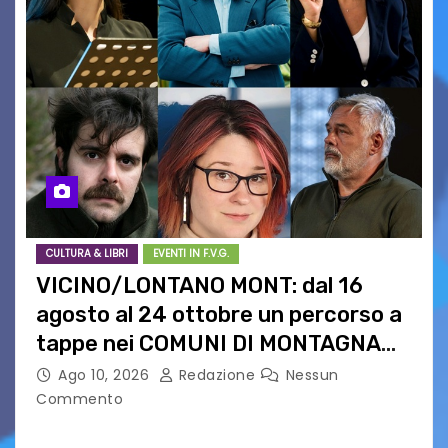
CULTURA & LIBRI
EVENTI IN F.V.G.
VICINO/LONTANO MONT: dal 16
agosto al 24 ottobre un percorso a
tappe nei COMUNI DI MONTAGNA
DEL FVG
Ago 10, 2026
Redazione
Nessun
Commento
VICINO/LONTANO MONT RIPRENDE IL SUO