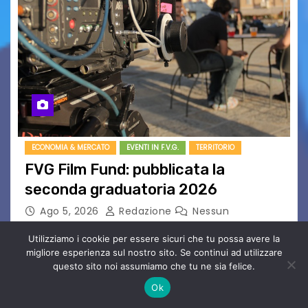
ECONOMIA & MERCATO
EVENTI IN F.V.G.
TERRITORIO
FVG Film Fund: pubblicata la
seconda graduatoria 2026
Ago 5, 2026
Redazione
Nessun
Commento
Utilizziamo i cookie per essere sicuri che tu possa avere la
Aperta la terza e ultima call dell’anno per le
migliore esperienza sul nostro sito. Se continui ad utilizzare
produzioni audiovisive Online gli esiti della
questo sito noi assumiamo che tu ne sia felice.
seconda finestra del Film Fund promosso dalla
Ok
Friuli Venezia Giulia Film Commission –