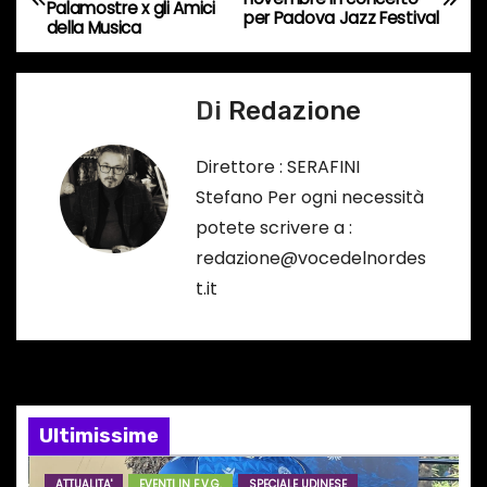
Palamostre x gli Amici
a
per Padova Jazz Festival
r
della Musica
s
v
o
Di
Redazione
i
…
g
Direttore : SERAFINI
Stefano Per ogni necessità
a
potete scrivere a :
z
redazione@vocedelnordes
t.it
i
o
n
e
Ultimissime
a
ATTUALITA'
EVENTI IN F.V.G.
SPECIALE UDINESE