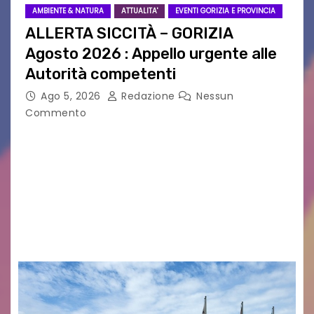
AMBIENTE & NATURA
ATTUALITA'
EVENTI GORIZIA E PROVINCIA
ALLERTA SICCITÀ – GORIZIA
Agosto 2026 : Appello urgente alle
Autorità competenti
Ago 5, 2026
Redazione
Nessun
Commento
Legambiente Gorizia APS e Legambiente
Monfalcone APS “Circolo Ignazio Zanutto”
desiderano attirare l’attenzione della
cittadinanza e delle Autorità competenti sulla
grave siccità che sta colpendo non solo le
campagne e…