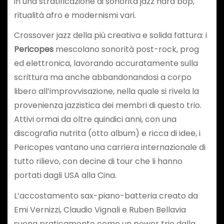
in una stratificazione di sonorità jazz hard bop,
ritualità afro e modernismi vari.
Crossover jazz della più creativa e solida fattura: i
Pericopes
mescolano sonorità post-rock, prog
ed elettronica, lavorando accuratamente sulla
scrittura ma anche abbandonandosi a corpo
libero all’improvvisazione, nella quale si rivela la
provenienza jazzistica dei membri di questo trio.
Attivi ormai da oltre quindici anni, con una
discografia nutrita (otto album) e ricca di idee, i
Pericopes vantano una carriera internazionale di
tutto rilievo, con decine di tour che li hanno
portati dagli USA alla Cina.
L’accostamento sax-piano-batteria creato da
Emi Vernizzi, Claudio Vignali e Ruben Bellavia
suona praticamente come un power trio dalla