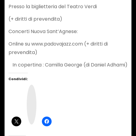
Presso la biglietteria del Teatro Verdi
(+ diritti di prevendita)
Concerti Nuova Sant’Agnese:
Online su www.padovajazz.com (+ diritti di
prevendita)
In copertina : Camilla George (di Daniel Adhami)
Condividi:
I
n
s
t
a
g
r
a
m