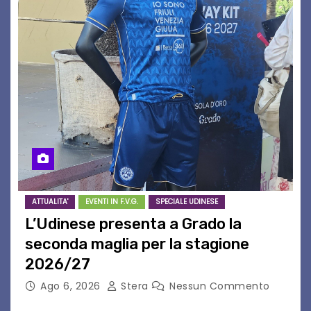
ATTUALITA'
EVENTI IN F.V.G.
SPECIALE UDINESE
L’Udinese presenta a Grado la
seconda maglia per la stagione
2026/27
Ago 6, 2026
Stera
Nessun Commento
GRADO – È stata la splendida cornice di Grado