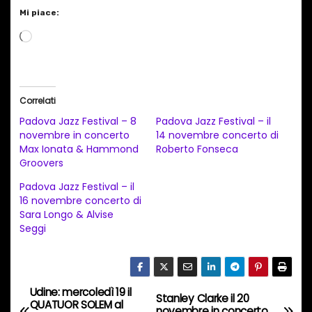
Mi piace:
C
a
r
i
Correlati
c
Padova Jazz Festival – 8
Padova Jazz Festival – il
a
novembre in concerto
14 novembre concerto di
Max Ionata & Hammond
Roberto Fonseca
m
Groovers
e
Padova Jazz Festival – il
n
16 novembre concerto di
t
Sara Longo & Alvise
Seggi
o
i
n
c
Udine: mercoledì 19 il
N
Stanley Clarke il 20
QUATUOR SOLEM al
o
novembre in concerto