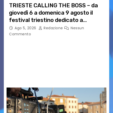
TRIESTE CALLING THE BOSS – da
giovedì 6 a domenica 9 agosto il
festival triestino dedicato a
Springsteen
Ago 5, 2026
Redazione
Nessun
Commento
TRIESTE CALLING THE BOSS 2026
Quattordicesima Edizione Dal 6 al 9 agosto 2026
PIAZZA VERDI, SARTORIO, SAN GIUSTO,
AUSONIA… BLOOD BROTHERS, LOVESICK DUO,
BOUND FOR GLORY, RENATO TAMMI, ANTHONY
BASSO,…