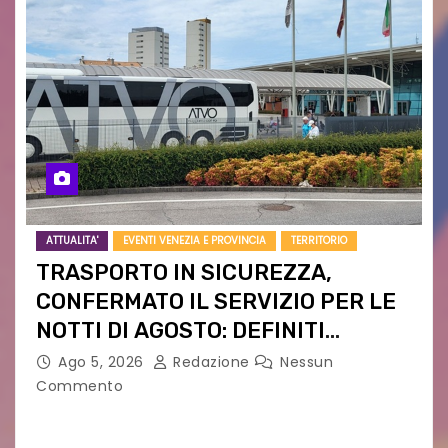
ATTUALITA'
EVENTI VENEZIA E PROVINCIA
TERRITORIO
TRASPORTO IN SICUREZZA,
CONFERMATO IL SERVIZIO PER LE
NOTTI DI AGOSTO: DEFINITI
PERCORSI, FERMATE E ORARIO
Ago 5, 2026
Redazione
Nessun
Commento
Venerdì 7 agosto la prima corsa, obiettivo
ridurre i rischi legati agli spostamenti notturni