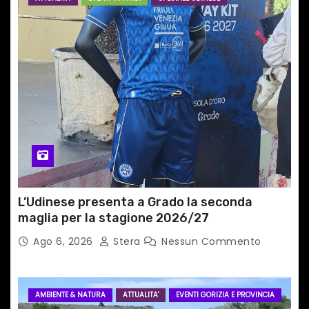
r
t
i
c
o
l
i
L’Udinese presenta a Grado la seconda
maglia per la stagione 2026/27
Ago 6, 2026
Stera
Nessun Commento
AMBIENTE & NATURA
ATTUALITA'
EVENTI GORIZIA E PROVINCIA