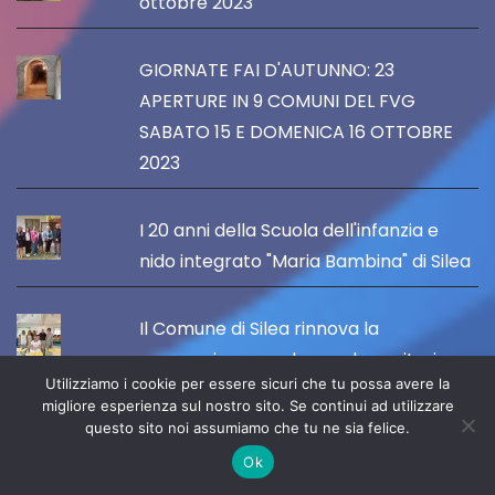
ottobre 2023
GIORNATE FAI D'AUTUNNO: 23
APERTURE IN 9 COMUNI DEL FVG
SABATO 15 E DOMENICA 16 OTTOBRE
2023
I 20 anni della Scuola dell'infanzia e
nido integrato "Maria Bambina" di Silea
Il Comune di Silea rinnova la
convenzione con le scuole paritarie,
Utilizziamo i cookie per essere sicuri che tu possa avere la
con un contributo annuo di 105 mila
migliore esperienza sul nostro sito. Se continui ad utilizzare
euro
questo sito noi assumiamo che tu ne sia felice.
Ok
IL 14 OTTOBRE APRE "PORDENONE