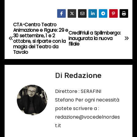
o
i
n
CTA-Centro Teatro
N
c
Animazione e Figure: 29 e
CrediFriuli a Spilimbergo:
30 settembre, 1 e 2
o
a
inaugurata la nuova
ottobre, si riparte con la
filiale
r
magia del Teatro da
v
Tavolo
s
o
i
…
Di
Redazione
g
a
Direttore : SERAFINI
Stefano Per ogni necessità
z
potete scrivere a :
i
redazione@vocedelnordes
t.it
o