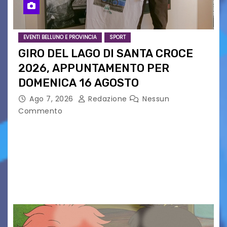
EVENTI BELLUNO E PROVINCIA
SPORT
GIRO DEL LAGO DI SANTA CROCE
2026, APPUNTAMENTO PER
DOMENICA 16 AGOSTO
Ago 7, 2026
Redazione
Nessun
Commento
Presentato ufficialmente l’evento solidaristico
proposto dal Comitato Alpago 2 Ruote &
Solidarietà, il cui ricavato andrà a Via di Natale,
Associazione Cucchini e Alpago Solidale. Sulla
maglietta, realizzata dall’artista Maria…