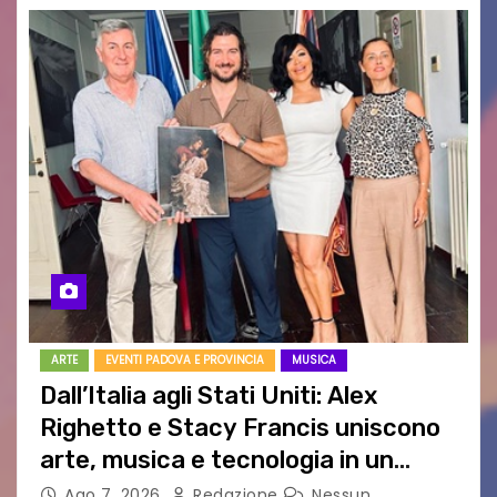
ARTE
EVENTI PADOVA E PROVINCIA
MUSICA
Dall’Italia agli Stati Uniti: Alex
Righetto e Stacy Francis uniscono
arte, musica e tecnologia in un
nuovo progetto internazionale”
Ago 7, 2026
Redazione
Nessun