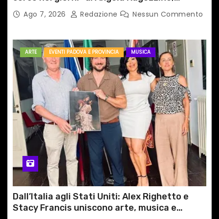
medico primario di Capua
Ago 7, 2026
Redazione
Nessun Commento
ARTE
EVENTI PADOVA E PROVINCIA
MUSICA
Dall’Italia agli Stati Uniti: Alex Righetto e
Stacy Francis uniscono arte, musica e
tecnologia in un nuovo progetto