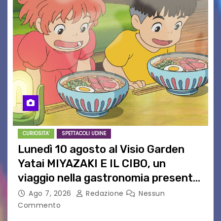
CURIOSITA'
SPETTACOLI UDINE
Lunedì 10 agosto al Visio Garden
Yatai MIYAZAKI E IL CIBO, un
viaggio nella gastronomia presente
nei film di Hayao Miyazaki!
Ago 7, 2026
Redazione
Nessun
Commento
UDINE – Continuano anche nel mese di agosto