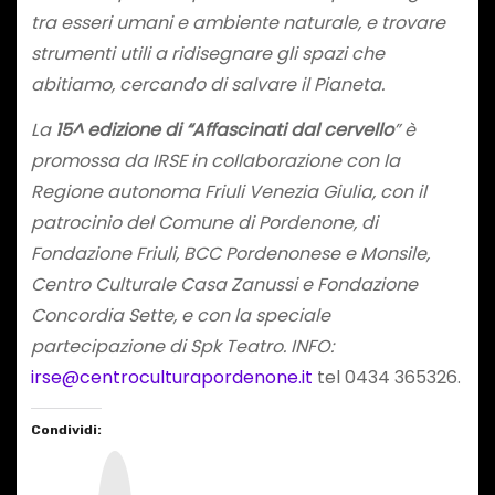
tra esseri umani e ambiente naturale, e trovare
strumenti utili a ridisegnare gli spazi che
abitiamo, cercando di salvare il Pianeta.
La
15^ edizione di “Affascinati dal cervello
” è
promossa da IRSE in collaborazione con la
Regione autonoma Friuli Venezia Giulia, con il
patrocinio del Comune di Pordenone, di
Fondazione Friuli, BCC Pordenonese e Monsile,
Centro Culturale Casa Zanussi e Fondazione
Concordia Sette, e con la speciale
partecipazione di Spk Teatro.
INFO:
irse@centroculturapordenone.it
tel 0434 365326.
Condividi:
I
n
s