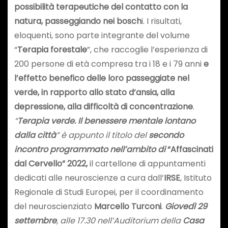
possibilità terapeutiche del contatto con la
natura, passeggiando nei bosch
i. I risultati,
eloquenti, sono parte integrante del volume
“
Terapia forestale
”, che raccoglie l’esperienza di
200 persone di età compresa tra i 18 e i 79 anni
e
l’effetto benefico delle loro passeggiate nel
verde, in rapporto allo stato d’ansia, alla
depressione, alla difficoltà di concentrazione
.
“
Terapia verde. Il benessere mentale lontano
dalla città
” è appunto il titolo del
secondo
incontro programmato nell’ambito di
“Affascinati
dal Cervello” 2022,
il cartellone di appuntamenti
dedicati alle neuroscienze a cura dall’
IRSE
, Istituto
Regionale di Studi Europei, per il coordinamento
del neuroscienziato
Marcello Turconi
.
Giovedì 29
settembre
, alle 17.30 nell’Auditorium della
Casa