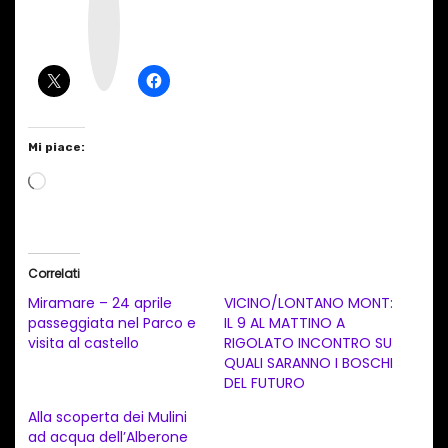
t
a
g
r
a
m
Mi piace:
C
a
r
i
Correlati
c
Miramare – 24 aprile
VICINO/LONTANO MONT:
a
passeggiata nel Parco e
IL 9 AL MATTINO A
visita al castello
RIGOLATO INCONTRO SU
m
QUALI SARANNO I BOSCHI
e
DEL FUTURO
n
Alla scoperta dei Mulini
t
ad acqua dell’Alberone