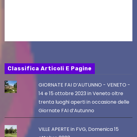
al Visio Garden Yatai gli appuntamenti con la
cucina e la cultura giapponese a cura dello
chef giappo-italiano Sai Fukayama. Lunedì 10…
Classifica Articoli E Pagine
GIORNATE FAI D’AUTUNNO - VENETO -
14 e 15 ottobre 2023 in Veneto oltre
trenta luoghi aperti in occasione delle
Giornate FAI d’Autunno
VILLE APERTE in FVG, Domenica 15