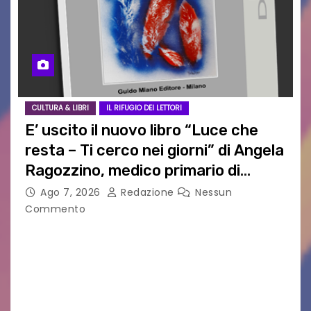
CULTURA & LIBRI
IL RIFUGIO DEI LETTORI
E’ uscito il nuovo libro “Luce che
resta – Ti cerco nei giorni” di Angela
Ragozzino, medico primario di
Capua
Ago 7, 2026
Redazione
Nessun
Commento
GUIDO MIANO EDITORE NOVITÀ EDITORIALE È
uscito il libro di poesie e fotografie: LUCE CHE
RESTA – TI CERCO NEI GIORNI di ANGELA
RAGOZZINO Pubblicato il libro di poesie “Luce…