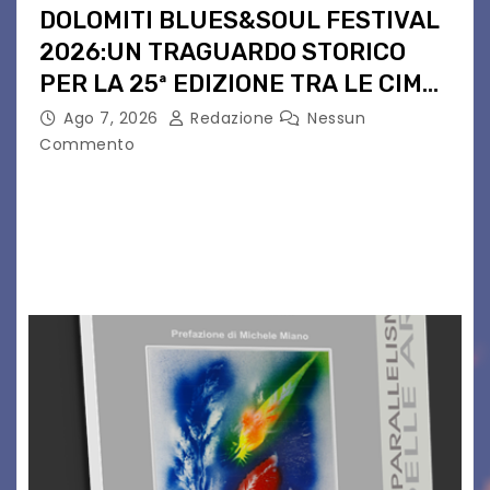
DOLOMITI BLUES&SOUL FESTIVAL
2026:UN TRAGUARDO STORICO
PER LA 25ª EDIZIONE TRA LE CIME
PATRIMONIO UNESCO
Ago 7, 2026
Redazione
Nessun
Commento
Il Dolomiti Blues&Soul Festival celebra nel 2026
un traguardo leggendario: la sua 25ª edizione.
Un quarto di secolo di grande musica che torna
a far vibrare il cuore delle Dolomiti…