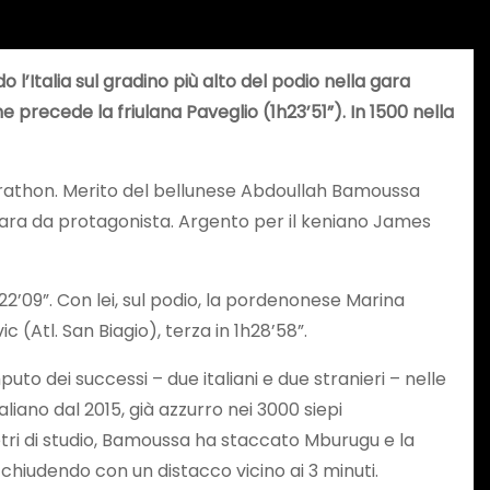
 l’Italia sul gradino più alto del podio nella gara
precede la friulana Paveglio (1h23’51”). In 1500 nella
Marathon. Merito del bellunese Abdoullah Bamoussa
 gara da protagonista. Argento per il keniano James
2’09”. Con lei, sul podio, la pordenonese Marina
c (Atl. San Biagio), terza in 1h28’58”.
to dei successi – due italiani e due stranieri – nelle
iano dal 2015, già azzurro nei 3000 siepi
ometri di studio, Bamoussa ha staccato Mburugu e la
chiudendo con un distacco vicino ai 3 minuti.