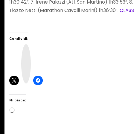
1h30’42”, 7. Irene Palazzi (Atl. San Martino) 1h33’53”, 
Tiozzo Netti (Marathon Cavalli Marini) 1h36’30”.
CLASS
Condividi:
I
n
s
t
a
g
r
a
m
Mi piace:
C
a
r