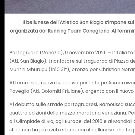
Il bellunese dell’Atletica San Biagio s’impone sul
organizzata dal Running Team Conegliano. Al femminile
Portogruaro (Venezia), 9 novembre 2025 – L’Italia to
(Atl. San Biagio), trionfatore sul traguardo di Piazz
Murithi Mburugu (1h10’31”), bronzo per Christian Nota
Al femminile, nuovo successo per l’etiope Asmerawork 
Paveglio (Atl. Dolomiti Friulane), argento con il nuovo 
Al debutto sulle strade portogruaresi, Bamoussa succed
quattro edizioni della mezza maratona veneziana. Per 
all’Olimpiade di Rio, agli Europei del 2016 e ai Mondia
sfida non ha più avuto storia, con il bellunese che ha