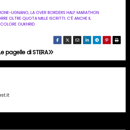
BIONE-LIGNANO, LA OVER BORDERS HALF MARATHON
RRE OLTRE QUOTA MILLE ISCRITTI: C’È ANCHE IL
ICOLORE OUKHRID
Le pagelle di STERA
st.it