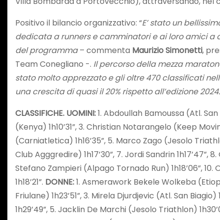
Villa Bombarda a Portovecchio), attraversando, nel ca
Positivo il bilancio organizzativo: “
E’ stato un bellissi
dedicata a runners e camminatori e ai loro amici a 
del programma
– commenta
Maurizio Simonetti
, pr
Team Conegliano -.
Il percorso della mezza maratona
stato molto apprezzato e gli oltre 470 classificati 
una crescita di quasi il 20% rispetto all’edizione 202
CLASSIFICHE. UOMINI:
1. Abdoullah Bamoussa (Atl. San 
(Kenya) 1h10’31”, 3. Christian Notarangelo (Keep Movin
(Carniatletica) 1h16’35”, 5. Marco Zago (Jesolo Triath
Club Agggredire) 1h17’30”, 7. Jordi Sandrin 1h17’47”, 8.
Stefano Zampieri (Alpago Tornado Run) 1h18’06”, 10. 
1h18’21”.
DONNE:
1. Asmerawork Bekele Wolkeba (Etiopia
Friulane) 1h23’51”, 3. Mirela Djurdjevic (Atl. San Biagio)
1h29’49”, 5. Jacklin De Marchi (Jesolo Triathlon) 1h30’0