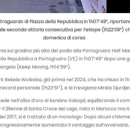
 traguardo di Piazza della Repubblica in 1h07’49”, riportando
 seconda vittoria consecutiva per l’etiope (1h22’09”) che 
domenica di corsa
rna sul gradino più alto del podio alla Portogruaro Half 
a della Repubblica a Portogruaro (VE) in 1h07’49” dopo una
rangelo (Keep Moving, 1h14’59”).
Bekele Wolkeba, già prima nel 2024, che ha chiuso in 1h2
record personale (1h23’51”), e la trevigiana Mirela Djurdjevi
e nell’albo d’oro al keniano Kakopil, equilibrando il compu
il 39enne di Santa Croce del Lago, nato in Marocco ma ital
li del 2017, si è trattato di un monologo. Dopo alcuni chil
 progressivamente aumentato il vantaggio sull’avversario, 