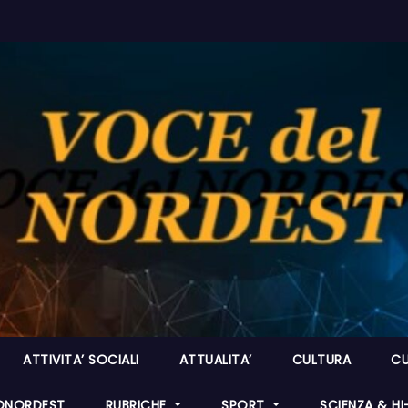
ATTIVITA’ SOCIALI
ATTUALITA’
CULTURA
CU
ONORDEST
RUBRICHE
SPORT
SCIENZA & H