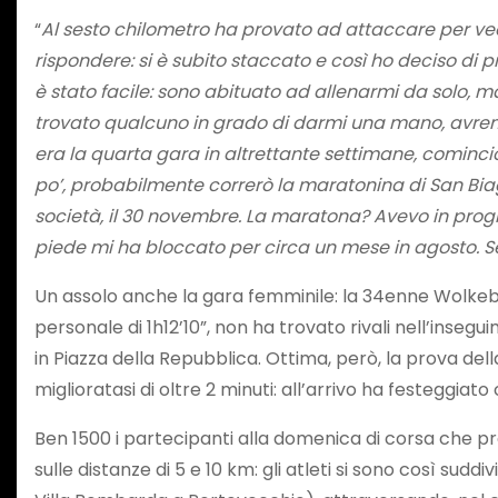
“
Al sesto chilometro ha provato ad attaccare per ve
rispondere: si è subito staccato e così ho deciso di p
è stato facile: sono abituato ad allenarmi da solo, m
trovato qualcuno in grado di darmi una mano, avre
era la quarta gara in altrettante settimane, comincio
po’, probabilmente correrò la maratonina di San Biag
società, il 30 novembre. La maratona? Avevo in prog
piede mi ha bloccato per circa un mese in agosto. Se
Un assolo anche la gara femminile: la 34enne Wolkeba
personale di 1h12’10”, non ha trovato rivali nell’inseg
in Piazza della Repubblica. Ottima, però, la prova de
miglioratasi di oltre 2 minuti: all’arrivo ha fest
Ben 1500 i partecipanti alla domenica di corsa che 
sulle distanze di 5 e 10 km: gli atleti si sono così sud