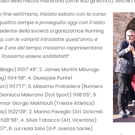
so della mezza maratona (oltre 500 gli iscritti), anche i
mo fine settimana, iniziato sabato con la corsa
quattro zampe e proseguita oggi con il resto
esidente della società organizzatrice Running
, con le varianti introdotte quest’anno, è
nelle 3 ore del tempo massimo rappresentano
4. Possiamo essere soddisfatti
”.
Biagio) 1h07’49”, 2. James Murithi Mburugu
g) 1h14’59”, 4. Giuseppe Puntel
lon) 1h17’17”, 6. Massimo Prataviera (Runners
 Gianluca Maiorano (1to1 Sport) 1h18’05”, 9.
Omar Giorgio Makhloufi (Trieste Atletica)
) 1h22’09”, 2. Marina Paveglio (Atl. Dolomiti
 1h28’58”, 4. Silvia Tabacco (Atl. Vicentina)
7”, 6. Lucrezia Salvi (G.P. Livenza Sacile)