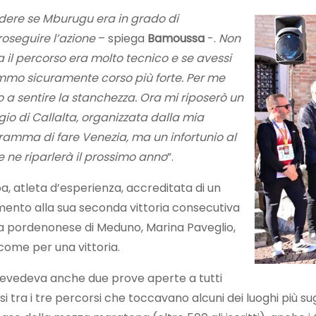
dere se Mburugu era in grado di
roseguire l’azione
– spiega
Bamoussa
-.
Non
a il percorso era molto tecnico e se avessi
mmo sicuramente corso più forte. Per me
 a sentire la stanchezza. Ora mi riposerò un
io di Callalta, organizzata dalla mia
ramma di fare Venezia, ma un infortunio al
 ne riparlerà il prossimo anno
”.
, atleta d’esperienza, accreditata di un
uimento alla sua seconda vittoria consecutiva
lla pordenonese di Meduno, Marina Paveglio,
eggiato come per una vittoria.
prevedeva anche due prove aperte a tutti
divisi tra i tre percorsi che toccavano alcuni dei luoghi più 