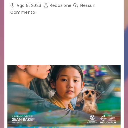
Ago 8, 2026
Redazione
Nessun
Commento
Sommariva: «Una serata che ha restituito il
valore di chi ogni giorno costruisce il Palmarino
con passione, ricerca e lavoro» PALMANOVA, 8
AGOSTO 2026 – È andata oltre ogni
aspettativa…