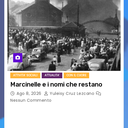
ATTIVITA' SOCIALI
ATTUALITA'
CON IL CUORE
Marcinelle e i nomi che restano
Ago 8, 2026
Yuleisy Cruz Lezcano
Nessun Commento
Tizio, Caio, Sempronio… e poi ancora un nome,
poi un altro, si forma un elenco lungo dal quale i
nomi scappano, scivolano fuori dalla pagina, la