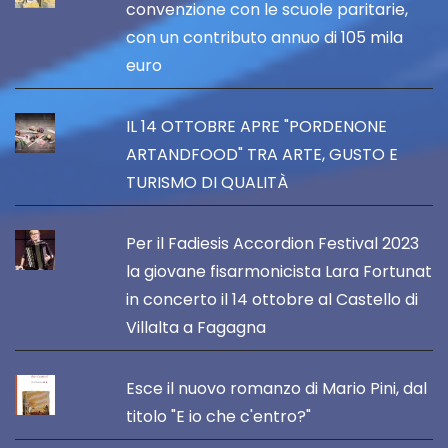
convenzione con le scuole paritarie,
con un contributo annuo di 105 mila
euro
IL 14 OTTOBRE APRE "PORDENONE
ARTANDFOOD" TRA ARTE, GUSTO E
TURISMO DI QUALITÀ
Per il Fadiesis Accordion Festival 2023
la giovane fisarmonicista Lara Fortunat
in concerto il 14 ottobre al Castello di
Villalta a Fagagna
Esce il nuovo romanzo di Mario Pini, dal
titolo "E io che c'entro?"