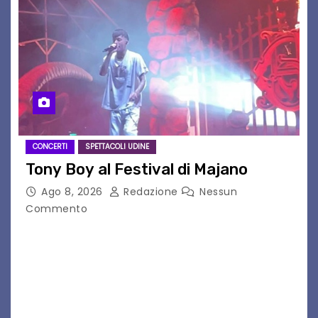
CONCERTI
SPETTACOLI UDINE
Tony Boy al Festival di Majano
Ago 8, 2026
Redazione
Nessun
Commento
Il 7 agosto 2026, il tour estivo di Tony Boy
(ragazzo del 1999 nato a Padova, il cui vero
nome è Antonio Hueber) ha fatto tappa al
Festival di Majano.…