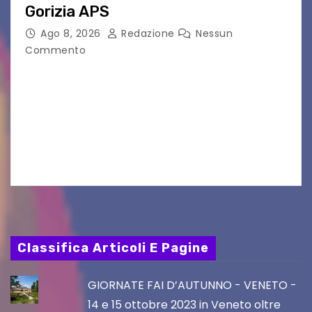
Gorizia APS
Ago 8, 2026
Redazione
Nessun
Commento
Il 25 luglio scadeva la possibilità di fare delle
osservazioni al PRGC di Gorizia in fase di
aggiornamento. Le 4 proposte di Legambiente
Gorizia APS In occasione dell’aggiornamento
del Piano…
Classifica Articoli E Pagine
GIORNATE FAI D’AUTUNNO - VENETO -
14 e 15 ottobre 2023 in Veneto oltre