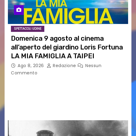
SPETTACOLI UDINE
Domenica 9 agosto al cinema
all’aperto del giardino Loris Fortuna
LA MIA FAMIGLIA A TAIPEI
Ago 8, 2026
Redazione
Nessun
Commento
LA MIA FAMIGLIA A TAIPEI Domenica 9 agosto al
cinema all’aperto delgiardino Loris Fortuna un
racconto teneroe delicato che scalda il cuore!
UDINE – Domenica 9 agosto alle 21.15 torna…