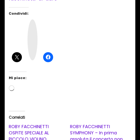
Condividi:
I
n
s
t
a
g
r
a
m
Mi piace:
C
a
r
i
Correlati
c
ROBY FACCHINETTI
ROBY FACCHINETTI
a
OSPITE SPECIALE AL
SYMPHONY – In prima
PICCOLO VIOLINO
assoluta il concerto pop