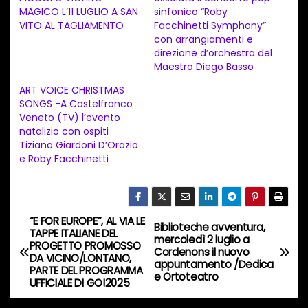
m
MAGICO L’11 LUGLIO A SAN
sinfonico “Roby
e
VITO AL TAGLIAMENTO
Facchinetti Symphony”
n
con arrangiamenti e
direzione d’orchestra del
t
Maestro Diego Basso
o
ART VOICE CHRISTMAS
i
SONGS -A Castelfranco
n
Veneto (TV) l’evento
natalizio con ospiti
c
Tiziana Giardoni D’Orazio
o
e Roby Facchinetti
r
s
o
“E FOR EUROPE”, AL VIA LE
N
Biblioteche avventura,
…
TAPPE ITALIANE DEL
mercoledì 2 luglio a
PROGETTO PROMOSSO
a
Cordenons il nuovo
DA VICINO/LONTANO,
appuntamento /Dedica
PARTE DEL PROGRAMMA
e Ortoteatro
v
UFFICIALE DI GO!2025