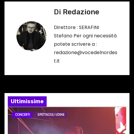
i
Di
Redazione
g
a
Direttore : SERAFINI
Stefano Per ogni necessità
z
potete scrivere a :
i
redazione@vocedelnordes
t.it
o
n
e
Ultimissime
a
r
CONCERTI
SPETTACOLI UDINE
t