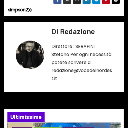
simpson2
N
a
Di
Redazione
v
Direttore : SERAFINI
i
Stefano Per ogni necessità
g
potete scrivere a :
redazione@vocedelnordes
a
t.it
z
i
o
Ultimissime
n