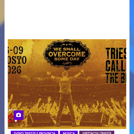
ridurre i rischi legati agli spostamenti notturni
Torna il servizio di trasporto notturno dedicato
ai collegamenti con i principali locali di
intrattenimento di…
EVENTI TRIESTE E PROVINCIA
MUSICA
SPETTACOLI TRIESTE