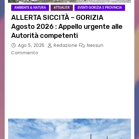
AMBIENTE & NATURA
ATTUALITA'
EVENTI GORIZIA E PROVINCIA
ALLERTA SICCITÀ – GORIZIA
Agosto 2026 : Appello urgente alle
Autorità competenti
Ago 5, 2026
Redazione
Nessun
Commento
Legambiente Gorizia APS e Legambiente
Monfalcone APS “Circolo Ignazio Zanutto”
desiderano attirare l’attenzione della
cittadinanza e delle Autorità competenti sulla
grave siccità che sta colpendo non solo le
campagne e…