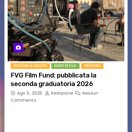
ECONOMIA & MERCATO
EVENTI IN F.V.G.
TERRITORIO
FVG Film Fund: pubblicata la
seconda graduatoria 2026
Ago 5, 2026
Redazione
Nessun
Commento
Aperta la terza e ultima call dell’anno per le
produzioni audiovisive Online gli esiti della
seconda finestra del Film Fund promosso dalla