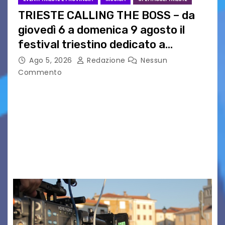
TRIESTE CALLING THE BOSS – da
giovedì 6 a domenica 9 agosto il
festival triestino dedicato a
Springsteen
Ago 5, 2026
Redazione
Nessun
Commento
TRIESTE CALLING THE BOSS 2026
Quattordicesima Edizione Dal 6 al 9 agosto 2026
PIAZZA VERDI, SARTORIO, SAN GIUSTO,
AUSONIA… BLOOD BROTHERS, LOVESICK DUO,
BOUND FOR GLORY, RENATO TAMMI, ANTHONY
BASSO,…