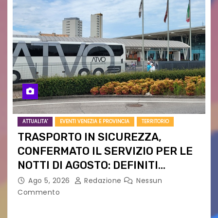
ATTUALITA'
EVENTI VENEZIA E PROVINCIA
TERRITORIO
TRASPORTO IN SICUREZZA,
CONFERMATO IL SERVIZIO PER LE
NOTTI DI AGOSTO: DEFINITI
PERCORSI, FERMATE E ORARIO
Ago 5, 2026
Redazione
Nessun
Commento
Venerdì 7 agosto la prima corsa, obiettivo