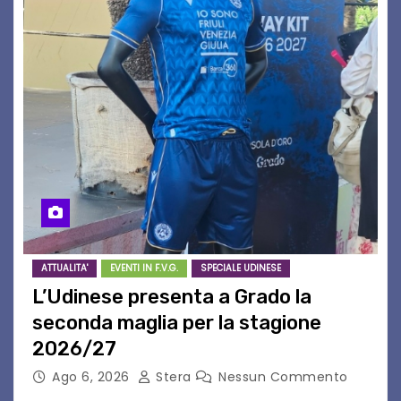
ATTUALITA'
EVENTI IN F.V.G.
SPECIALE UDINESE
L’Udinese presenta a Grado la
seconda maglia per la stagione
2026/27
Ago 6, 2026
Stera
Nessun Commento
GRADO – È stata la splendida cornice di Grado