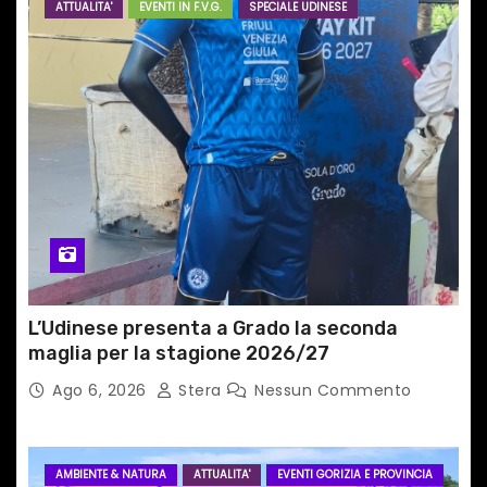
ATTUALITA'
EVENTI IN F.V.G.
SPECIALE UDINESE
e
a
r
t
i
c
o
L’Udinese presenta a Grado la seconda
l
maglia per la stagione 2026/27
i
Ago 6, 2026
Stera
Nessun Commento
AMBIENTE & NATURA
ATTUALITA'
EVENTI GORIZIA E PROVINCIA