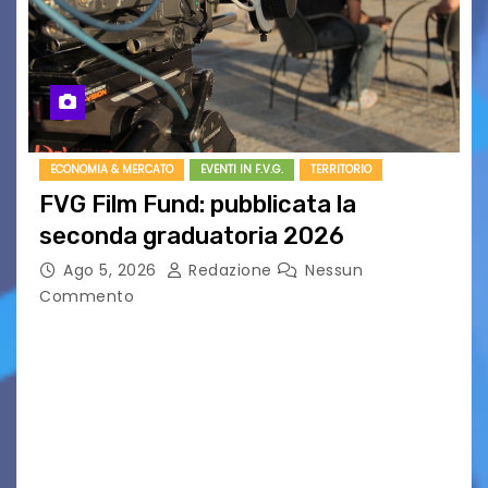
ECONOMIA & MERCATO
EVENTI IN F.V.G.
TERRITORIO
FVG Film Fund: pubblicata la
seconda graduatoria 2026
Ago 5, 2026
Redazione
Nessun
Commento
Aperta la terza e ultima call dell’anno per le
produzioni audiovisive Online gli esiti della
seconda finestra del Film Fund promosso dalla
Friuli Venezia Giulia Film Commission –
PromoTurismoFVG. Le…