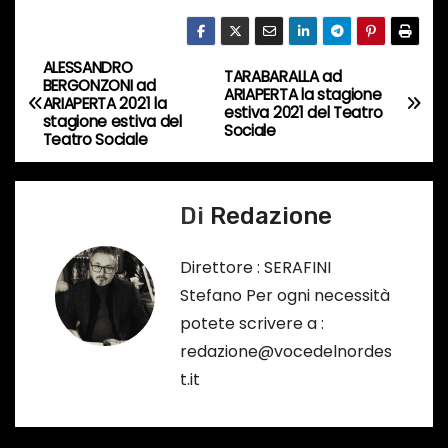
n
c
ALESSANDRO
o
N
TARABARALLA ad
BERGONZONI ad
ARIAPERTA la stagione
r
ARIAPERTA 2021 la
a
estiva 2021 del Teatro
stagione estiva del
s
Sociale
Teatro Sociale
o
v
…
i
Di
Redazione
g
Direttore : SERAFINI
a
Stefano Per ogni necessità
potete scrivere a :
z
redazione@vocedelnordes
i
t.it
o