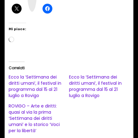
a
m
Mi piace:
C
a
r
i
Correlati
c
Ecco la ‘Settimana dei
Ecco la ‘Settimana dei
a
diritti umani’, il festival in
diritti umani’, il festival in
programma dal 15 al 21
programma dal 15 al 21
m
luglio a Rovigo
luglio a Rovigo
e
ROVIGO – Arte e diritti:
n
quasi al via la prima
t
‘Settimana dei diritti
umani’ e lo storico ‘Voci
o
per la libertà’
i