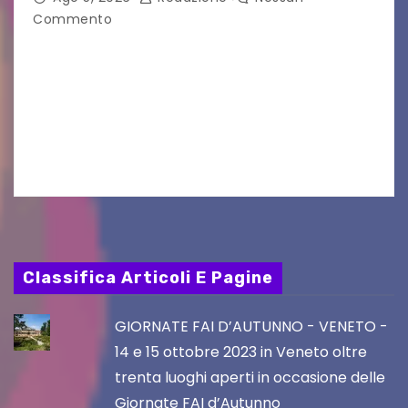
Commento
VILLACO/JANNIS – Anche quest’anno il gruppo
folkloristico “Chei di Uanis” ha rinnovato la sua
tradizione prendendo parte al Villacher
Kirchtag, la festa popolare e dei costumi
tradizionali più grande d’Austria.…
Classifica Articoli E Pagine
GIORNATE FAI D’AUTUNNO - VENETO -
14 e 15 ottobre 2023 in Veneto oltre
trenta luoghi aperti in occasione delle
Giornate FAI d’Autunno