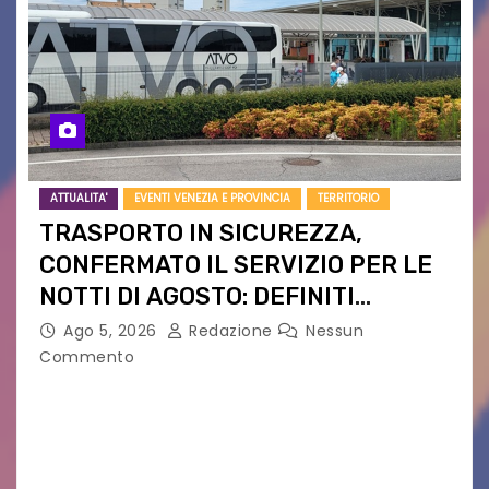
ATTUALITA'
EVENTI VENEZIA E PROVINCIA
TERRITORIO
TRASPORTO IN SICUREZZA,
CONFERMATO IL SERVIZIO PER LE
NOTTI DI AGOSTO: DEFINITI
PERCORSI, FERMATE E ORARIO
Ago 5, 2026
Redazione
Nessun
Commento
Venerdì 7 agosto la prima corsa, obiettivo
ridurre i rischi legati agli spostamenti notturni
Torna il servizio di trasporto notturno dedicato
ai collegamenti con i principali locali di