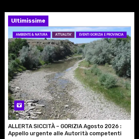
n
e
Ultimissime
a
AMBIENTE & NATURA
ATTUALITA'
EVENTI GORIZIA E PROVINCIA
r
t
i
c
o
l
i
ALLERTA SICCITÀ – GORIZIA Agosto 2026 :
Appello urgente alle Autorità competenti