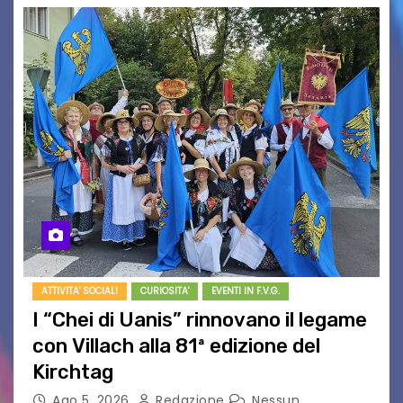
ATTIVITA' SOCIALI
CURIOSITA'
EVENTI IN F.V.G.
I “Chei di Uanis” rinnovano il legame
con Villach alla 81ª edizione del
Kirchtag
Ago 5, 2026
Redazione
Nessun