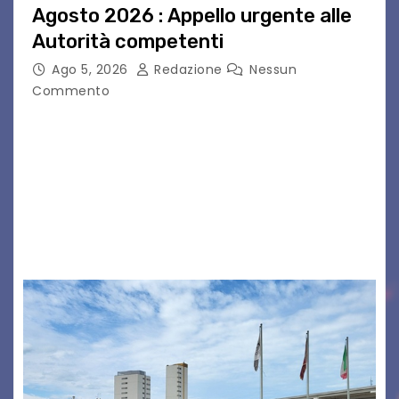
Agosto 2026 : Appello urgente alle
Autorità competenti
Ago 5, 2026
Redazione
Nessun
Commento
Legambiente Gorizia APS e Legambiente
Monfalcone APS “Circolo Ignazio Zanutto”
desiderano attirare l’attenzione della
cittadinanza e delle Autorità competenti sulla
grave siccità che sta colpendo non solo le
campagne e…