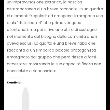
un’improvvisazione pittorica, la nascita
estemporanea di un breve racconto. In un quadro
di elementi “regolari” ed omogenei irrompono uno
e più “disturbatori” che prima vengono
allontanati, ma poi si rivelano utili e di sostegno
nel momento del bisogno della comunità che li
aveva esclusi. La quarta è una breve fiaba che
racconta di un simbolico piccolo protagonista
emarginato dal gruppo che però riesce a farsi
accettare, mostrando le sue capacità finora non
conosciute e riconosciute.
Condividi:
I
n
s
t
a
g
r