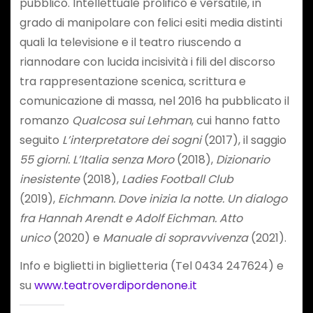
pubblico. Intellettuale prolifico e versatile, in
grado di manipolare con felici esiti media distinti
quali la televisione e il teatro riuscendo a
riannodare con lucida incisività i fili del discorso
tra rappresentazione scenica, scrittura e
comunicazione di massa, nel 2016 ha pubblicato il
romanzo
Qualcosa sui Lehman
, cui hanno fatto
seguito
L’interpretatore dei sogni
(2017), il saggio
55 giorni. L’Italia senza Moro
(2018),
Dizionario
inesistente
(2018),
Ladies Football Club
(2019),
Eichmann. Dove inizia la notte. Un dialogo
fra Hannah Arendt e Adolf Eichman. Atto
unico
(2020) e
Manuale di sopravvivenza
(2021).
Info e biglietti in biglietteria (Tel 0434 247624) e
su
www.teatroverdipordenone.it