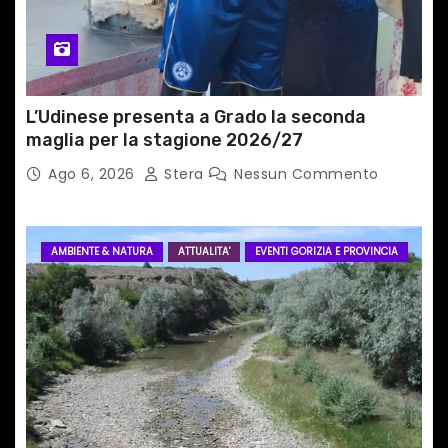
l
i
L’Udinese presenta a Grado la seconda
maglia per la stagione 2026/27
Ago 6, 2026
Stera
Nessun Commento
AMBIENTE & NATURA
ATTUALITA'
EVENTI GORIZIA E PROVINCIA