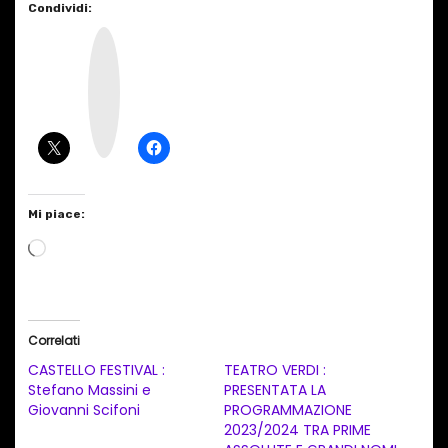
Condividi:
I
n
s
t
a
g
r
a
m
Mi piace:
C
a
r
i
Correlati
c
CASTELLO FESTIVAL :
TEATRO VERDI :
a
Stefano Massini e
PRESENTATA LA
Giovanni Scifoni
PROGRAMMAZIONE
m
2023/2024 TRA PRIME
e