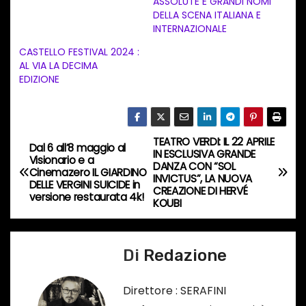
ASSOLUTE E GRANDI NOMI
n
DELLA SCENA ITALIANA E
INTERNAZIONALE
t
CASTELLO FESTIVAL 2024 :
o
AL VIA LA DECIMA
i
EDIZIONE
n
c
o
TEATRO VERDI: IL 22 APRILE
N
Dal 6 all’8 maggio al
r
IN ESCLUSIVA GRANDE
Visionario e a
DANZA CON “SOL
s
a
Cinemazero IL GIARDINO
INVICTUS”, LA NUOVA
DELLE VERGINI SUICIDE in
o
CREAZIONE DI HERVÉ
versione restaurata 4k!
v
KOUBI
…
i
Di
Redazione
g
a
Direttore : SERAFINI