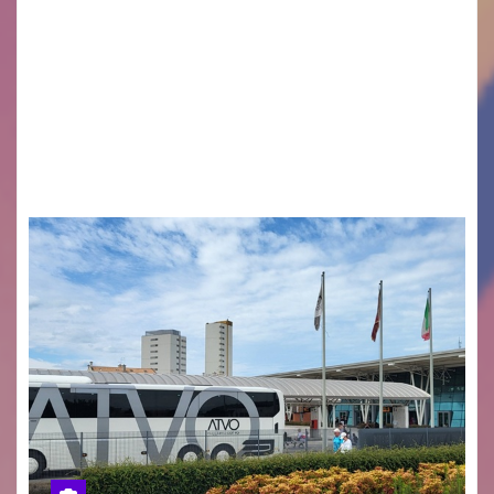
Legambiente Gorizia APS e Legambiente
Monfalcone APS “Circolo Ignazio Zanutto”
desiderano attirare l’attenzione della
cittadinanza e delle Autorità competenti sulla
grave siccità che sta colpendo non solo le
campagne e…