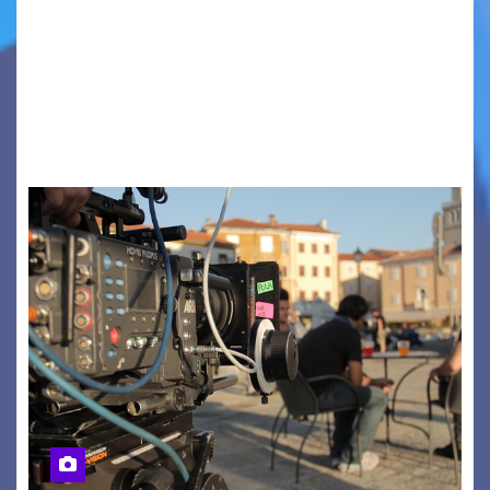
Quattordicesima Edizione Dal 6 al 9 agosto 2026
PIAZZA VERDI, SARTORIO, SAN GIUSTO,
AUSONIA… BLOOD BROTHERS, LOVESICK DUO,
BOUND FOR GLORY, RENATO TAMMI, ANTHONY
BASSO,…