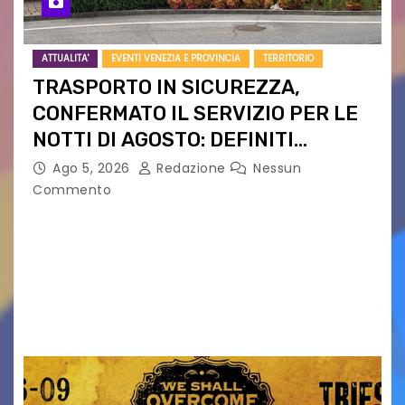
ATTUALITA'
EVENTI VENEZIA E PROVINCIA
TERRITORIO
TRASPORTO IN SICUREZZA,
CONFERMATO IL SERVIZIO PER LE
NOTTI DI AGOSTO: DEFINITI
PERCORSI, FERMATE E ORARIO
Ago 5, 2026
Redazione
Nessun
Commento
Venerdì 7 agosto la prima corsa, obiettivo
ridurre i rischi legati agli spostamenti notturni
Torna il servizio di trasporto notturno dedicato
ai collegamenti con i principali locali di
intrattenimento di…