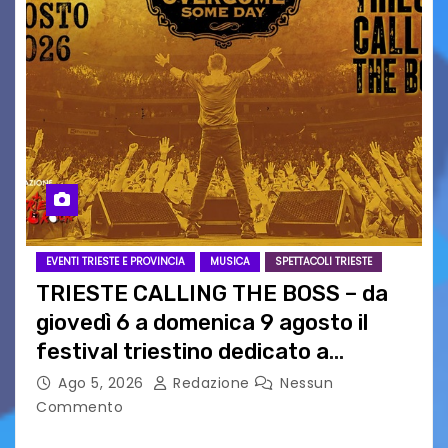
EVENTI TRIESTE E PROVINCIA
MUSICA
SPETTACOLI TRIESTE
TRIESTE CALLING THE BOSS – da
giovedì 6 a domenica 9 agosto il
festival triestino dedicato a
Springsteen
Ago 5, 2026
Redazione
Nessun
Commento
TRIESTE CALLING THE BOSS 2026