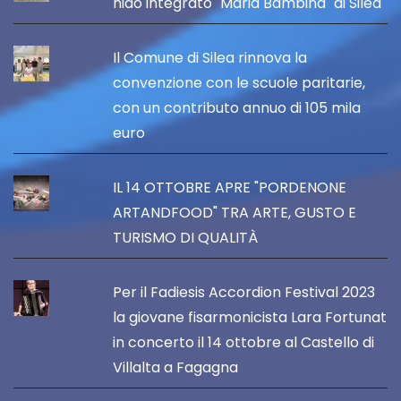
nido integrato "Maria Bambina" di Silea
Il Comune di Silea rinnova la
convenzione con le scuole paritarie,
con un contributo annuo di 105 mila
euro
IL 14 OTTOBRE APRE "PORDENONE
ARTANDFOOD" TRA ARTE, GUSTO E
TURISMO DI QUALITÀ
Per il Fadiesis Accordion Festival 2023
la giovane fisarmonicista Lara Fortunat
in concerto il 14 ottobre al Castello di
Villalta a Fagagna