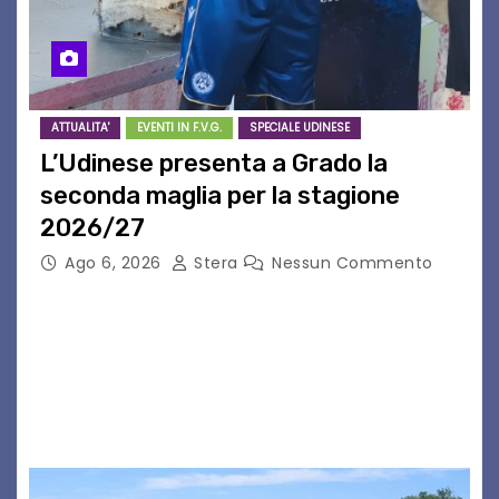
ATTUALITA'
EVENTI IN F.V.G.
SPECIALE UDINESE
L’Udinese presenta a Grado la
seconda maglia per la stagione
2026/27
Ago 6, 2026
Stera
Nessun Commento
GRADO – È stata la splendida cornice di Grado
a ospitare la presentazione della nuova
seconda maglia dell’Udinese per la stagione
2026/27. Un evento che ha richiamato
istituzioni, addetti ai…