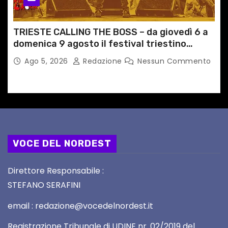
TRIESTE CALLING THE BOSS – da giovedì 6 a
domenica 9 agosto il festival triestino
dedicato a Springsteen
Ago 5, 2026
Redazione
Nessun Commento
VOCE DEL NORDEST
Direttore Responsabile :
STEFANO SERAFINI
email : redazione@vocedelnordest.it
Registrazione Tribunale di UDINE nr. 02/2019 del