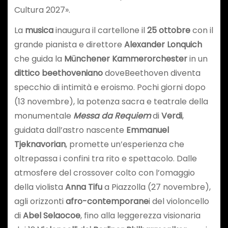
Cultura 2027».
La
musica
inaugura il cartellone il
25 ottobre
con il
grande pianista e direttore
Alexander Lonquich
che guida la
Münchener Kammerorchester
in un
dittico beethoveniano
doveBeethoven diventa
specchio di intimità e eroismo. Pochi giorni dopo
(13 novembre), la potenza sacra e teatrale della
monumentale
Messa da Requiem
di
Verdi
,
guidata dall’astro nascente
Emmanuel
Tjeknavorian
, promette un’esperienza che
oltrepassa i confini tra rito e spettacolo. Dalle
atmosfere del crossover colto con l’omaggio
della violista
Anna Tifu
a Piazzolla (27 novembre),
agli orizzonti
afro-contemporane
i del violoncello
di
Abel Selaocoe
, fino alla leggerezza visionaria