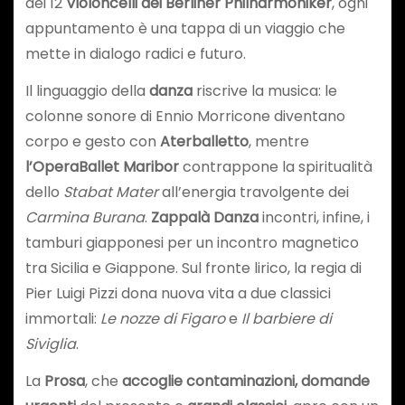
dei 12
Violoncelli dei Berliner Philharmoniker
, ogni
appuntamento è una tappa di un viaggio che
mette in dialogo radici e futuro.
Il linguaggio della
danza
riscrive la musica: le
colonne sonore di Ennio Morricone diventano
corpo e gesto con
Aterballetto
, mentre
l’OperaBallet Maribor
contrappone la spiritualità
dello
Stabat Mater
all’energia travolgente dei
Carmina Burana
.
Zappalà Danza
incontri, infine, i
tamburi giapponesi per un incontro magnetico
tra Sicilia e Giappone. Sul fronte lirico, la regia di
Pier Luigi Pizzi dona nuova vita a due classici
immortali:
Le nozze di Figaro
e
Il barbiere di
Siviglia
.
La
Prosa
, che
accoglie contaminazioni, domande