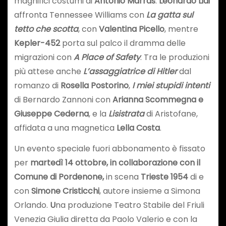
magnifici costumi di
Antonio Marras
.
Leonardo Lidi
affronta Tennessee Williams con
La gatta sul
tetto che scotta
, con
Valentina Picello
, mentre
Kepler-452
porta sul palco il dramma delle
migrazioni con
A Place of Safety
. Tra le produzioni
più attese anche
L’assaggiatrice di Hitler
dal
romanzo di
Rosella Postorino
,
I miei stupidi intenti
di Bernardo Zannoni con
Arianna Scommegna e
Giuseppe Cederna
, e la
Lisistrata
di Aristofane,
affidata a una magnetica
Lella Costa
.
Un evento speciale fuori abbonamento è fissato
per
martedì 14 ottobre, in collaborazione con il
Comune di Pordenone,
in scena
Trieste 1954
di e
con
Simone Cristicchi
, autore insieme a Simona
Orlando.
U
na produzione Teatro Stabile del Friuli
Venezia Giulia diretta da Paolo Valerio e con la