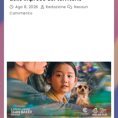
Ago 8, 2026
Redazione
Nessun
Commento
Sommariva: «Una serata che ha restituito il
valore di chi ogni giorno costruisce il Palmarino
con passione, ricerca e lavoro» PALMANOVA, 8
AGOSTO 2026 – È andata oltre ogni
aspettativa…