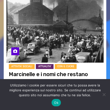
ATTIVITA' SOCIALI
ATTUALITA'
CON IL CUORE
Marcinelle e i nomi che restano
Ago 8, 2026
Yuleisy Cruz Lezcano
Utilizziamo i cookie per essere sicuri che tu possa avere la
Nessun Commento
migliore esperienza sul nostro sito. Se continui ad utilizzare
Tizio, Caio, Sempronio… e poi ancora un nome,
questo sito noi assumiamo che tu ne sia felice.
poi un altro, si forma un elenco lungo dal quale i
Ok
nomi scappano, scivolano fuori dalla pagina, la