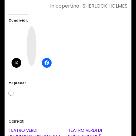
In copertina : SHERLOCK HOLMES
Condividi:
I
n
s
t
a
g
r
a
m
Mi piace:
C
a
r
i
Correlati
c
TEATRO VERDI
TEATRO VERDI DI
a