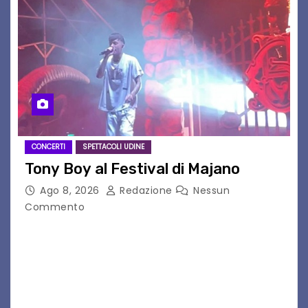
CONCERTI
SPETTACOLI UDINE
Tony Boy al Festival di Majano
Ago 8, 2026
Redazione
Nessun
Commento
Il 7 agosto 2026, il tour estivo di Tony Boy
(ragazzo del 1999 nato a Padova, il cui vero
nome è Antonio Hueber) ha fatto tappa al
Festival di Majano.…