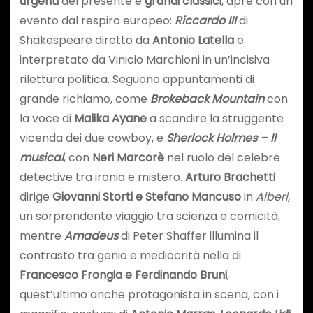
urgenti
del presente e
grandi classici
, apre con un
evento dal respiro europeo:
Riccardo III
di
Shakespeare diretto da
Antonio Latella
e
interpretato da Vinicio Marchioni in un’incisiva
rilettura politica. Seguono appuntamenti di
grande richiamo, come
Brokeback Mountain
con
la voce di
Malika Ayane
a scandire la struggente
vicenda dei due cowboy, e
Sherlock Holmes – Il
musical
, con
Neri Marcorè
nel ruolo del celebre
detective tra ironia e mistero.
Arturo Brachetti
dirige
Giovanni Storti e Stefano Mancuso
in
Alberi
,
un sorprendente viaggio tra scienza e comicità,
mentre
Amadeus
di Peter Shaffer illumina il
contrasto tra genio e mediocrità nella di
Francesco Frongia e Ferdinando Bruni
,
quest’ultimo anche protagonista in scena, con i