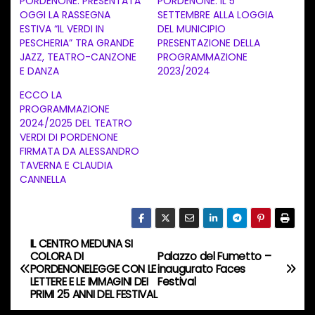
PORDENONE: PRESENTATA
PORDENONE: IL 5
OGGI LA RASSEGNA
SETTEMBRE ALLA LOGGIA
m
ESTIVA “IL VERDI IN
DEL MUNICIPIO
e
PESCHERIA” TRA GRANDE
PRESENTAZIONE DELLA
n
JAZZ, TEATRO-CANZONE
PROGRAMMAZIONE
E DANZA
2023/2024
t
ECCO LA
o
PROGRAMMAZIONE
i
2024/2025 DEL TEATRO
n
VERDI DI PORDENONE
FIRMATA DA ALESSANDRO
c
TAVERNA E CLAUDIA
o
CANNELLA
r
s
o
IL CENTRO MEDUNA SI
N
…
COLORA DI
Palazzo del Fumetto –
PORDENONELEGGE CON LE
inaugurato Faces
a
LETTERE E LE IMMAGINI DEI
Festival
PRIMI 25 ANNI DEL FESTIVAL
v