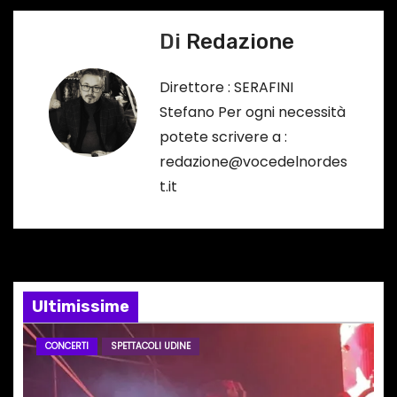
i
Di
Redazione
g
Direttore : SERAFINI
a
Stefano Per ogni necessità
potete scrivere a :
z
redazione@vocedelnordes
i
t.it
o
n
e
Ultimissime
a
CONCERTI
SPETTACOLI UDINE
r