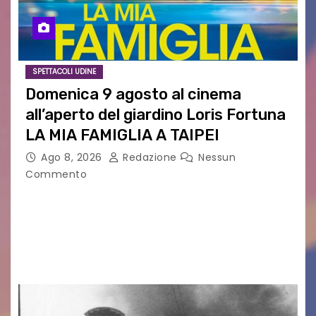
SPETTACOLI UDINE
Domenica 9 agosto al cinema
all’aperto del giardino Loris Fortuna
LA MIA FAMIGLIA A TAIPEI
Ago 8, 2026
Redazione
Nessun
Commento
LA MIA FAMIGLIA A TAIPEI Domenica 9 agosto al
cinema all’aperto delgiardino Loris Fortuna un
racconto teneroe delicato che scalda il cuore!
UDINE – Domenica 9 agosto alle 21.15 torna…