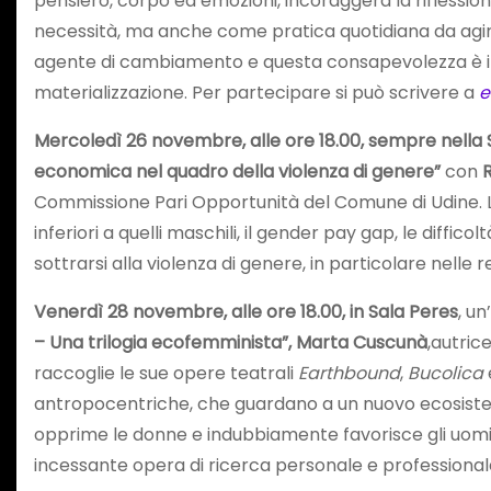
pensiero, corpo ed emozioni, incoraggerà la riflessi
necessità, ma anche come pratica quotidiana da agi
agente di cambiamento e questa consapevolezza è i
materializzazione. Per partecipare si può scrivere a
e
Mercoledì 26 novembre, alle ore 18.00, sempre nella
economica nel quadro della violenza di genere”
con
Commissione Pari Opportunità del Comune di Udine. L’
inferiori a quelli maschili, il gender pay gap, le diffi
sottrarsi alla violenza di genere, in particolare nelle re
Venerdì 28 novembre, alle ore 18.00, in Sala Peres
, u
– Una trilogia ecofemminista”, Marta Cuscunà
,autric
raccoglie le sue opere teatrali
Earthbound
,
Bucolica
antropocentriche, che guardano a un nuovo ecosistem
opprime le donne e indubbiamente favorisce gli uomini
incessante opera di ricerca personale e professional