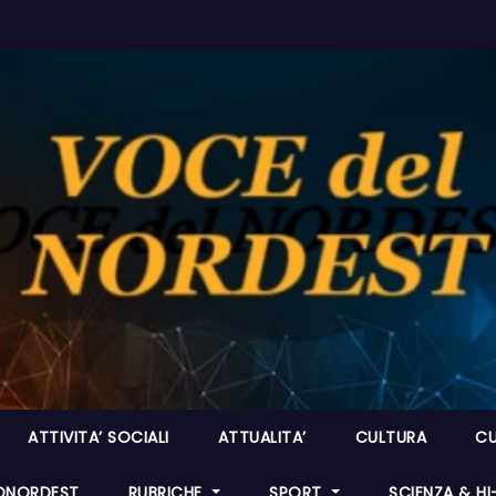
ATTIVITA’ SOCIALI
ATTUALITA’
CULTURA
CU
ONORDEST
RUBRICHE
SPORT
SCIENZA & H