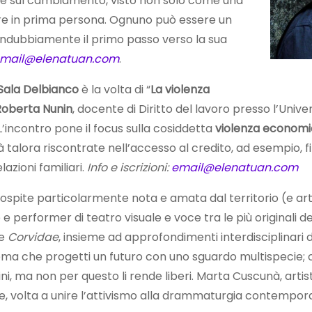
one sul cambiamento, visto non solo come una
re in prima persona. Ognuno può essere un
ndubbiamente il primo passo verso la sua
mail@elenatuan.com
.
 Sala Delbianco
è la volta di “
La violenza
Roberta Nunin
, docente di Diritto del lavoro presso l’Univer
incontro pone il focus sulla cosiddetta
violenza econom
coltà talora riscontrate nell’accesso al credito, ad esempio, 
lazioni familiari.
Info e iscrizioni:
email@elenatuan.com
n’ospite particolarmente nota e amata dal territorio (e arti
e e performer di teatro visuale e voce tra le più originali 
e
Corvidae
, insieme ad approfondimenti interdisciplinari d
a che progetti un futuro con uno sguardo multispecie; ol
, ma non per questo li rende liberi. Marta Cuscunà, artis
e, volta a unire l’attivismo alla drammaturgia contempora