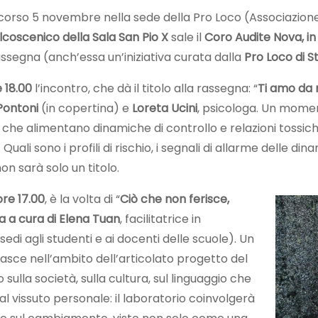
orso 5 novembre nella sede della Pro Loco (Associazione cu
lcoscenico della Sala San Pio X
sale il
Coro Audite Nova, i
ssegna (anch’essa un’iniziativa curata dalla
Pro Loco di 
 18.00
l’incontro, che dà il titolo alla rassegna: “
Ti amo da 
Pontoni
(in copertina) e
Loreta Ucini
, psicologa. Un momen
li) che alimentano dinamiche di controllo e relazioni tossic
Quali sono i profili di rischio, i segnali di allarme delle di
on sarà solo un titolo.
ore 17.00
, è la volta di “
Ciò che non ferisce,
va a cura di Elena Tuan
, facilitatrice in
di agli studenti e ai docenti delle scuole). Un
sce nell’ambito dell’articolato progetto del
 sulla società, sulla cultura, sul linguaggio che
l vissuto personale: il laboratorio coinvolgerà