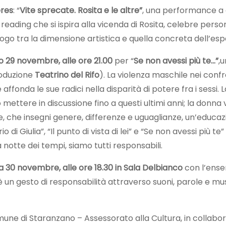
eres
: “
Vite sprecate. Rosita e le altre”
, una performance a
 reading che si ispira alla vicenda di Rosita, celebre pers
logo tra la dimensione artistica e quella concreta dell’es
o 29 novembre, alle ore 21.00
per “
Se non avessi più te…”
,
oduzione
Teatrino del Rifo
). La violenza maschile nei conf
ffonda le sue radici nella disparità di potere fra i sessi.
ettere in discussione fino a questi ultimi anni; la donna 
, che insegni genere, differenze e uguaglianze, un’educazion
io di Giulia”, “Il punto di vista di lei” e “Se non avessi più 
notte dei tempi, siamo tutti responsabili.
 30 novembre, alle ore 18.30 in Sala Delbianco
con l’ensem
 un gesto di responsabilità attraverso suoni, parole e musi
une di Staranzano – Assessorato alla Cultura, in collab