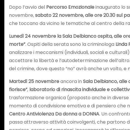
Dopo l’avvio del
Percorso Emozionale
inaugurato lo sc
novembre,
sabato 22 novembre, alle ore 20.30 sul pa
che toccano da vicino le tematiche al centro della ra
Lunedì 24 novembre la Sala Delbianco ospita, alle ore
morte”
. Ospiti della serata sono la criminologa
Linda 
analizzare i meccanismi (individuali, sociali e cultura
accettare la libertà e l’autodeterminazione dell’altro. 
del crimine, dove questo “no” avrà anche un volto, e n
Martedì 25 novembre
ancora in
Sala Delbianco, alle 
fiorisce”
,
laboratorio di rinascita individuale e colletti
trasformazione organica (proposto anche in diverse se
momento di condivisione emotiva e di pensiero che na
Centro Antiviolenza Da donna a DONNA
. Un confronto
passa attraverso attività coinvolgenti, che partono da