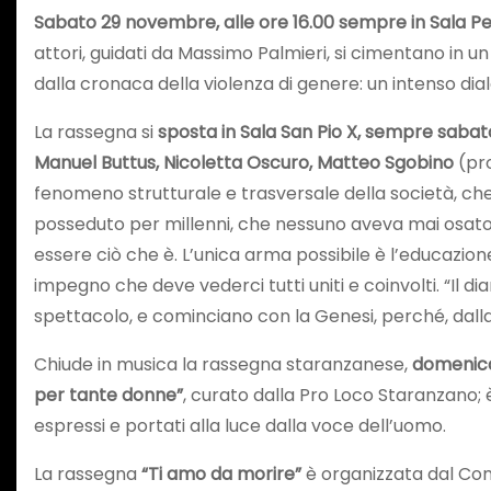
Sabato 29 novembre, alle ore 16.00 sempre in Sala P
attori, guidati da Massimo Palmieri, si cimentano in un
dalla cronaca della violenza di genere: un intenso dia
La rassegna si
sposta in Sala San Pio X, sempre sabat
Manuel Buttus, Nicoletta Oscuro, Matteo Sgobino
(pr
fenomeno strutturale e trasversale della società, che a
posseduto per millenni, che nessuno aveva mai osato m
essere ciò che è. L’unica arma possibile è l’educazione
impegno che deve vederci tutti uniti e coinvolti. “Il diar
spettacolo, e cominciano con la Genesi, perché, dalla 
Chiude in musica la rassegna staranzanese,
domenica
per tante donne”
, curato dalla Pro Loco Staranzano; è
espressi e portati alla luce dalla voce dell’uomo.
La rassegna
“Ti amo da morire”
è organizzata dal Com