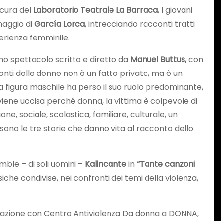
 cura del
Laboratorio Teatrale La Barraca.
I giovani
onaggio di
García Lorca
, intrecciando racconti tratti
perienza femminile.
uno spettacolo scritto e diretto da
Manuel Buttus,
con
ronti delle donne non è un fatto privato, ma è un
 La figura maschile ha perso il suo ruolo predominante,
viene uccisa perché donna, la vittima è colpevole di
e, sociale, scolastica, familiare, culturale, un
te” sono le tre storie che danno vita al racconto dello
ble – di soli uomini –
Kalincante
in
“Tante canzoni
che condivise, nei confronti dei temi della violenza,
orazione con Centro Antiviolenza Da donna a DONNA,