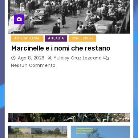
ATTIVITA' SOCIALI
ATTUALITA'
CON IL CUORE
Marcinelle e i nomi che restano
Ago 8, 2026
Yuleisy Cruz Lezcano
Nessun Commento
Tizio, Caio, Sempronio… e poi ancora un nome,
poi un altro, si forma un elenco lungo dal quale i
nomi scappano, scivolano fuori dalla pagina, la
carta che non basta…