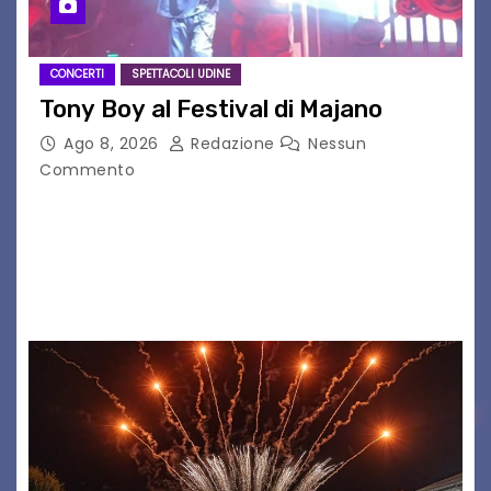
CONCERTI
SPETTACOLI UDINE
Tony Boy al Festival di Majano
Ago 8, 2026
Redazione
Nessun
Commento
Il 7 agosto 2026, il tour estivo di Tony Boy
(ragazzo del 1999 nato a Padova, il cui vero
nome è Antonio Hueber) ha fatto tappa al
Festival di Majano.…