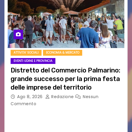
ATTIVITA' SOCIALI
ECONOMIA & MERCATO
EVENTI UDINE E PROVINCIA
Distretto del Commercio Palmarino:
grande successo per la prima festa
delle imprese del territorio
Ago 8, 2026
Redazione
Nessun
Commento
Sommariva: «Una serata che ha restituito il
valore di chi ogni giorno costruisce il Palmarino
con passione, ricerca e lavoro» PALMANOVA, 8