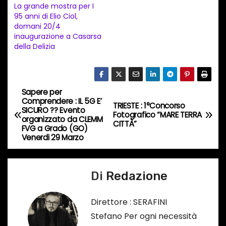
t
La grande mostra per I
95 anni di Elio Ciol,
o
domani 20/4
i
inaugurazione a Casarsa
n
della Delizia
c
o
r
Sapere per
N
s
Comprendere : IL 5G E’
TRIESTE : 1°Concorso
SICURO ?? Evento
a
Fotografico “MARE TERRA
o
organizzato da CLEMM
CITTÀ”
FVG a Grado (GO)
…
v
Venerdi 29 Marzo
i
Di
Redazione
g
a
Direttore : SERAFINI
Stefano Per ogni necessità
z