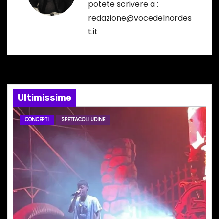
potete scrivere a :
i
redazione@vocedelnordes
t.it
o
n
e
Ultimissime
a
r
CONCERTI
SPETTACOLI UDINE
t
i
c
o