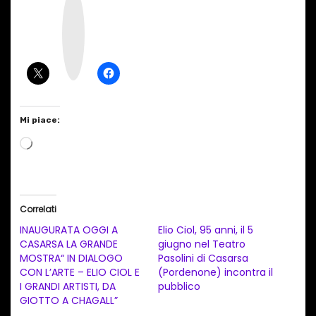
n
s
t
a
g
r
a
m
Mi piace:
C
a
r
i
Correlati
c
INAUGURATA OGGI A
Elio Ciol, 95 anni, il 5
a
CASARSA LA GRANDE
giugno nel Teatro
MOSTRA“ IN DIALOGO
Pasolini di Casarsa
m
CON L’ARTE – ELIO CIOL E
(Pordenone) incontra il
e
I GRANDI ARTISTI, DA
pubblico
n
GIOTTO A CHAGALL”