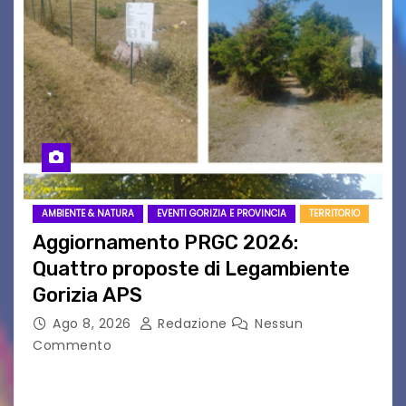
AMBIENTE & NATURA
EVENTI GORIZIA E PROVINCIA
TERRITORIO
Aggiornamento PRGC 2026:
Quattro proposte di Legambiente
Gorizia APS
Ago 8, 2026
Redazione
Nessun
Commento
Il 25 luglio scadeva la possibilità di fare delle
osservazioni al PRGC di Gorizia in fase di