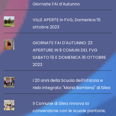
Giornate FAI d’Autunno
VILLE APERTE in FVG, Domenica 15
ottobre 2023
GIORNATE FAI D'AUTUNNO: 23
APERTURE IN 9 COMUNI DEL FVG
SABATO 15 E DOMENICA 16 OTTOBRE
2023
I 20 anni della Scuola dell'infanzia e
nido integrato "Maria Bambina" di Silea
Il Comune di Silea rinnova la
convenzione con le scuole paritarie,