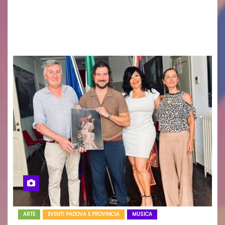
uscito il libro di poesie e fotografie: LUCE CHE
RESTA – TI CERCO NEI GIORNI di ANGELA
RAGOZZINO Pubblicato il libro di poesie “Luce…
ARTE
EVENTI PADOVA E PROVINCIA
MUSICA