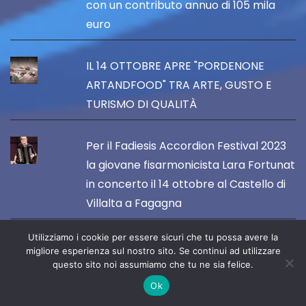
con un contributo annuo di 105 mila
euro
IL 14 OTTOBRE APRE "PORDENONE
ARTANDFOOD" TRA ARTE, GUSTO E
TURISMO DI QUALITÀ
Per il Fadiesis Accordion Festival 2023
la giovane fisarmonicista Lara Fortunat
in concerto il 14 ottobre al Castello di
Villalta a Fagagna
Utilizziamo i cookie per essere sicuri che tu possa avere la
Esce il nuovo romanzo di Mario Pini, dal
migliore esperienza sul nostro sito. Se continui ad utilizzare
titolo "E io che c'entro?"
questo sito noi assumiamo che tu ne sia felice.
Ok
FORUM JULII E CASARSA SI