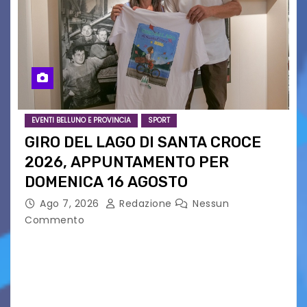
EVENTI BELLUNO E PROVINCIA
SPORT
GIRO DEL LAGO DI SANTA CROCE
2026, APPUNTAMENTO PER
DOMENICA 16 AGOSTO
Ago 7, 2026
Redazione
Nessun
Commento
Presentato ufficialmente l’evento solidaristico
proposto dal Comitato Alpago 2 Ruote &
Solidarietà, il cui ricavato andrà a Via di Natale,
Associazione Cucchini e Alpago Solidale. Sulla