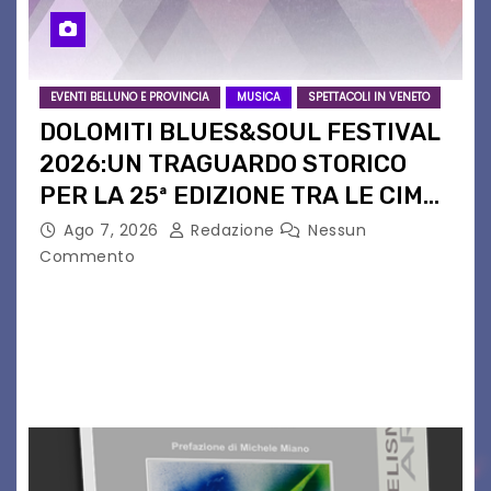
EVENTI BELLUNO E PROVINCIA
MUSICA
SPETTACOLI IN VENETO
DOLOMITI BLUES&SOUL FESTIVAL
2026:UN TRAGUARDO STORICO
PER LA 25ª EDIZIONE TRA LE CIME
PATRIMONIO UNESCO
Ago 7, 2026
Redazione
Nessun
Commento
Il Dolomiti Blues&Soul Festival celebra nel 2026
un traguardo leggendario: la sua 25ª edizione.
Un quarto di secolo di grande musica che torna
a far vibrare il cuore delle Dolomiti…