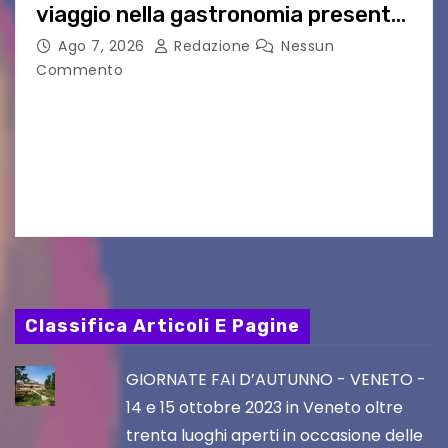
viaggio nella gastronomia presente
nei film di Hayao Miyazaki!
Ago 7, 2026
Redazione
Nessun
Commento
UDINE – Continuano anche nel mese di agosto
al Visio Garden Yatai gli appuntamenti con la
cucina e la cultura giapponese a cura dello
chef giappo-italiano Sai Fukayama. Lunedì 10…
Classifica Articoli E Pagine
GIORNATE FAI D’AUTUNNO - VENETO -
14 e 15 ottobre 2023 in Veneto oltre
trenta luoghi aperti in occasione delle