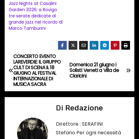
t
Jazz Nights at Casalini
Garden 2026: a Rovigo
o
tre serate dedicate al
i
grande jazz nel ricordo di
n
Marco Tamburini
c
o
r
CONCERTO EVENTO
N
s
LAREVERDIE: IL GRUPPO
Domenica 21 giugno i
CULT DI SCENA IL 18
a
Solisti Veneti a Villa de
o
GIUGNO AL FESTIVAL
Claricini
INTERNAZIONALE DI
…
v
MUSICA SACRA
i
Di
Redazione
g
a
Direttore : SERAFINI
Stefano Per ogni necessità
z