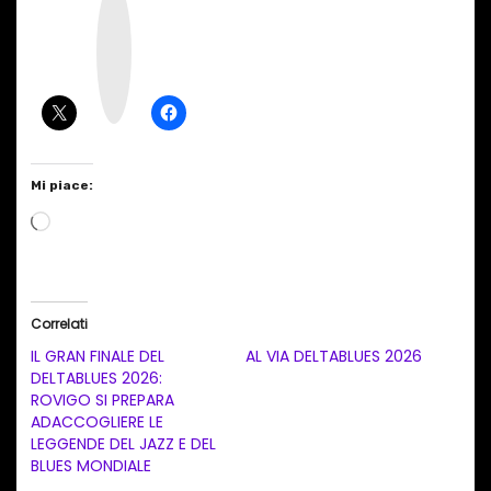
n
s
t
a
g
r
a
m
Mi piace:
C
a
r
i
Correlati
c
IL GRAN FINALE DEL
AL VIA DELTABLUES 2026
a
DELTABLUES 2026:
ROVIGO SI PREPARA
m
ADACCOGLIERE LE
e
LEGGENDE DEL JAZZ E DEL
n
BLUES MONDIALE