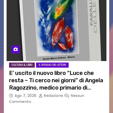
CULTURA & LIBRI
IL RIFUGIO DEI LETTORI
E’ uscito il nuovo libro “Luce che
resta – Ti cerco nei giorni” di Angela
Ragozzino, medico primario di
Capua
Ago 7, 2026
Redazione
Nessun
Commento
GUIDO MIANO EDITORE NOVITÀ EDITORIALE È