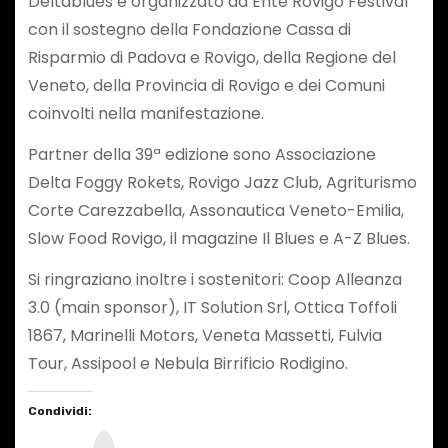
Deltablues è organizzato da Ente Rovigo Festival
con il sostegno della Fondazione Cassa di
Risparmio di Padova e Rovigo, della Regione del
Veneto, della Provincia di Rovigo e dei Comuni
coinvolti nella manifestazione.
Partner della 39ª edizione sono Associazione
Delta Foggy Rokets, Rovigo Jazz Club, Agriturismo
Corte Carezzabella, Assonautica Veneto-Emilia,
Slow Food Rovigo, il magazine Il Blues e A-Z Blues.
Si ringraziano inoltre i sostenitori: Coop Alleanza
3.0 (main sponsor), IT Solution Srl, Ottica Toffoli
1867, Marinelli Motors, Veneta Massetti, Fulvia
Tour, Assipool e Nebula Birrificio Rodigino.
Condividi:
I