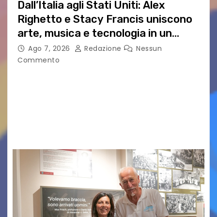
Dall’Italia agli Stati Uniti: Alex
Righetto e Stacy Francis uniscono
arte, musica e tecnologia in un
nuovo progetto internazionale”
Ago 7, 2026
Redazione
Nessun
Commento
Vigonza (Padova), 7 agosto 2026 – Arte
contemporanea, musica internazionale, Made
in Italy e nuove generazioni si sono incontrati
oggi a Vigonza in occasione di un importante
confronto istituzionale dedicato…