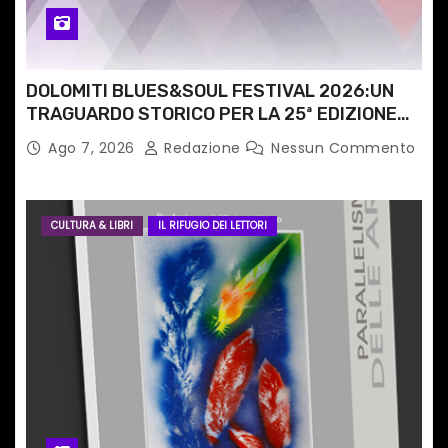
l
i
DOLOMITI BLUES&SOUL FESTIVAL 2026:UN
TRAGUARDO STORICO PER LA 25ª EDIZIONE
TRA LE CIME PATRIMONIO UNESCO
Ago 7, 2026
Redazione
Nessun Commento
CULTURA & LIBRI
IL RIFUGIO DEI LETTORI