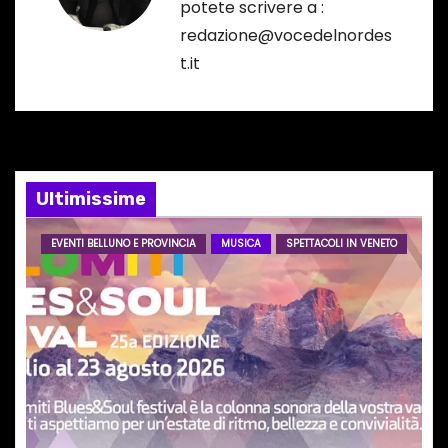
potete scrivere a :
i
redazione@vocedelnordes
t.it
o
n
e
Ultimissime
a
r
EVENTI BELLUNO E PROVINCIA
MUSICA
SPETTACOLI IN VENETO
t
i
c
o