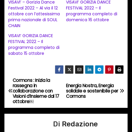
VISAVI’ – Gorizia Dance
VISAVI’ GORIZIA DANCE
a
Festival 2022 – Al via il 12
FESTIVAL 2022 – Il
ottobre con l’attesissima
programma completo di
m
prima nazionale di SOUL
domenica 16 ottobre
e
CHAIN
n
VISAVI’ GORIZIA DANCE
t
FESTIVAL 2022 – Il
programma completo di
o
sabato 15 ottobre
i
n
c
Cormons : Inizia la
o
N
rassegna in
Energia Nostra, Energia
r
collaborazione con
solidale e sostenibile per
a
Visioni d’Insieme dal 17
Cormons
s
ottobre￼
o
v
…
i
Di
Redazione