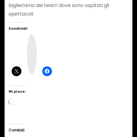
biglietteria dei teatri dove sono ospitati gli
spettacoli.
Condividi:
I
n
s
t
a
g
r
a
m
Mi piace:
C
a
r
i
Correlati
c