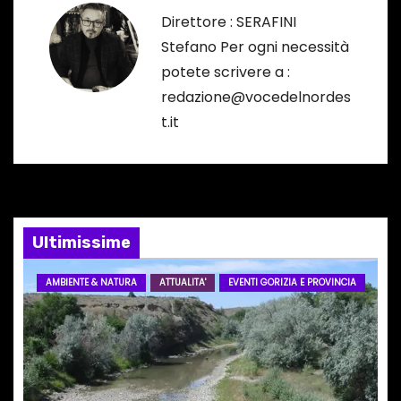
g
Direttore : SERAFINI
a
Stefano Per ogni necessità
potete scrivere a :
z
redazione@vocedelnordes
i
t.it
o
n
e
Ultimissime
a
AMBIENTE & NATURA
ATTUALITA'
EVENTI GORIZIA E PROVINCIA
r
t
i