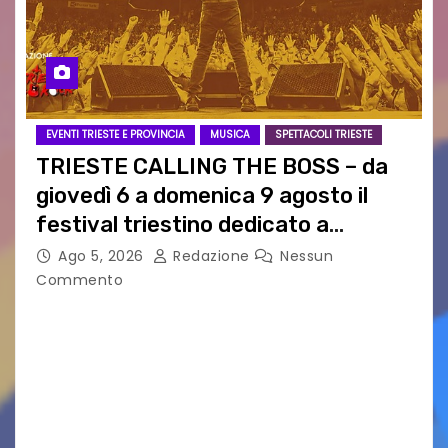
EVENTI TRIESTE E PROVINCIA
MUSICA
SPETTACOLI TRIESTE
TRIESTE CALLING THE BOSS – da
giovedì 6 a domenica 9 agosto il
festival triestino dedicato a
Springsteen
Ago 5, 2026
Redazione
Nessun
Commento
TRIESTE CALLING THE BOSS 2026
Quattordicesima Edizione Dal 6 al 9 agosto 2026
PIAZZA VERDI, SARTORIO, SAN GIUSTO,
AUSONIA… BLOOD BROTHERS, LOVESICK DUO,
BOUND FOR GLORY, RENATO TAMMI, ANTHONY
BASSO,…