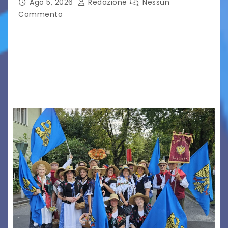
Ago 5, 2026
Redazione
Nessun
Commento
Aperta la terza e ultima call dell’anno per le
produzioni audiovisive Online gli esiti della
seconda finestra del Film Fund promosso dalla
Friuli Venezia Giulia Film Commission –
PromoTurismoFVG. Le…