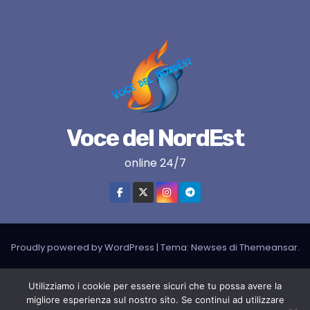
Voce del NordEst
online 24/7
Proudly powered by WordPress
|
Tema:
Newses
di
Themeansar
.
VNE su instagram
VNE su Twitter
VNE su FB
Blogger
Utilizziamo i cookie per essere sicuri che tu possa avere la
LIVE RADIO
RADIONORDEST
Il mio account
migliore esperienza sul nostro sito. Se continui ad utilizzare