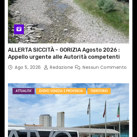
c
o
l
i
ALLERTA SICCITÀ – GORIZIA Agosto 2026 :
Appello urgente alle Autorità competenti
Ago 5, 2026
Redazione
Nessun Commento
ATTUALITA'
EVENTI VENEZIA E PROVINCIA
TERRITORIO