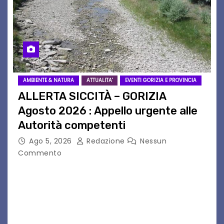
AMBIENTE & NATURA
ATTUALITA'
EVENTI GORIZIA E PROVINCIA
ALLERTA SICCITÀ – GORIZIA
Agosto 2026 : Appello urgente alle
Autorità competenti
Ago 5, 2026
Redazione
Nessun
Commento
Legambiente Gorizia APS e Legambiente
Monfalcone APS “Circolo Ignazio Zanutto”
desiderano attirare l’attenzione della
cittadinanza e delle Autorità competenti sulla
grave siccità che sta colpendo non solo le