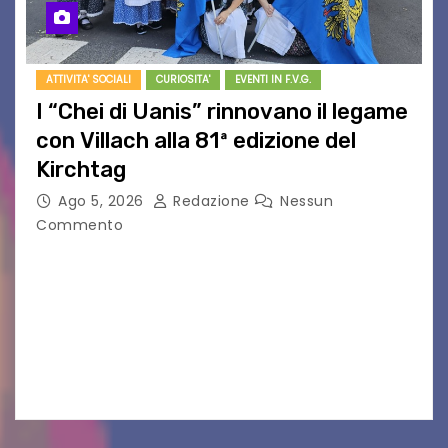
ATTIVITA' SOCIALI
CURIOSITA'
EVENTI IN F.V.G.
I “Chei di Uanis” rinnovano il legame
con Villach alla 81ª edizione del
Kirchtag
Ago 5, 2026
Redazione
Nessun
Commento
VILLACO/JANNIS – Anche quest’anno il gruppo
folkloristico “Chei di Uanis” ha rinnovato la sua
tradizione prendendo parte al Villacher
Kirchtag, la festa popolare e dei costumi
tradizionali più grande d’Austria.…