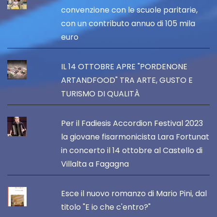
convenzione con le scuole paritarie,
con un contributo annuo di 105 mila
euro
IL 14 OTTOBRE APRE "PORDENONE
ARTANDFOOD" TRA ARTE, GUSTO E
TURISMO DI QUALITÀ
Per il Fadiesis Accordion Festival 2023
la giovane fisarmonicista Lara Fortunat
in concerto il 14 ottobre al Castello di
Villalta a Fagagna
Esce il nuovo romanzo di Mario Pini, dal
titolo "E io che c'entro?"