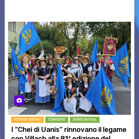
PromoTurismoFVG. Le…
ATTIVITA' SOCIALI
CURIOSITA'
EVENTI IN F.V.G.
I “Chei di Uanis” rinnovano il legame
con Villach alla 81ª edizione del