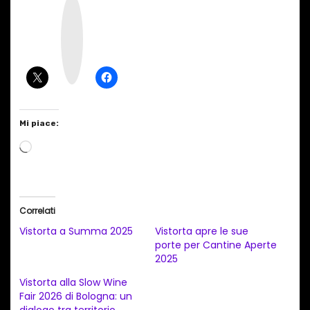
I
n
s
t
a
g
r
a
m
Mi piace:
C
a
r
i
Correlati
c
Vistorta a Summa 2025
Vistorta apre le sue
a
porte per Cantine Aperte
2025
m
e
Vistorta alla Slow Wine
Fair 2026 di Bologna: un
n