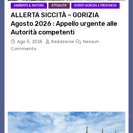
AMBIENTE & NATURA
ATTUALITA'
EVENTI GORIZIA E PROVINCIA
ALLERTA SICCITÀ – GORIZIA
Agosto 2026 : Appello urgente alle
Autorità competenti
Ago 5, 2026
Redazione
Nessun
Commento
Legambiente Gorizia APS e Legambiente
Monfalcone APS “Circolo Ignazio Zanutto”
desiderano attirare l’attenzione della
cittadinanza e delle Autorità competenti sulla
grave siccità che sta colpendo non solo le
campagne e…