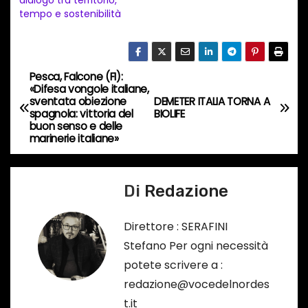
dialogo tra territorio,
t
tempo e sostenibilità
o
i
n
Pesca, Falcone (FI):
N
c
«Difesa vongole italiane,
sventata obiezione
DEMETER ITALIA TORNA A
o
a
spagnola: vittoria del
BIOLIFE
r
buon senso e delle
v
marinerie italiane»
s
o
i
…
Di
Redazione
g
a
Direttore : SERAFINI
Stefano Per ogni necessità
z
potete scrivere a :
i
redazione@vocedelnordes
t.it