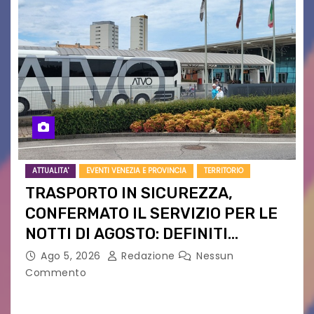
ATTUALITA'
EVENTI VENEZIA E PROVINCIA
TERRITORIO
TRASPORTO IN SICUREZZA,
CONFERMATO IL SERVIZIO PER LE
NOTTI DI AGOSTO: DEFINITI
PERCORSI, FERMATE E ORARIO
Ago 5, 2026
Redazione
Nessun
Commento
Venerdì 7 agosto la prima corsa, obiettivo
ridurre i rischi legati agli spostamenti notturni