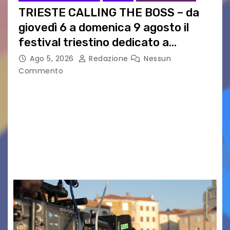
TRIESTE CALLING THE BOSS – da
giovedì 6 a domenica 9 agosto il
festival triestino dedicato a
Springsteen
Ago 5, 2026
Redazione
Nessun
Commento
TRIESTE CALLING THE BOSS 2026
Quattordicesima Edizione Dal 6 al 9 agosto 2026
PIAZZA VERDI, SARTORIO, SAN GIUSTO,
AUSONIA… BLOOD BROTHERS, LOVESICK DUO,
BOUND FOR GLORY, RENATO TAMMI, ANTHONY
BASSO,…