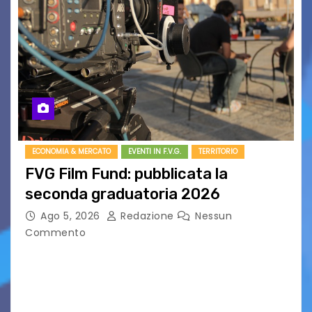
ECONOMIA & MERCATO
EVENTI IN F.V.G.
TERRITORIO
FVG Film Fund: pubblicata la
seconda graduatoria 2026
Ago 5, 2026
Redazione
Nessun
Commento
Aperta la terza e ultima call dell’anno per le
produzioni audiovisive Online gli esiti della
seconda finestra del Film Fund promosso dalla
Friuli Venezia Giulia Film Commission –