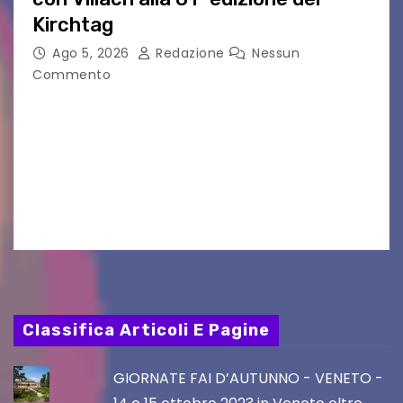
Kirchtag
Ago 5, 2026
Redazione
Nessun
Commento
VILLACO/JANNIS – Anche quest’anno il gruppo
folkloristico “Chei di Uanis” ha rinnovato la sua
tradizione prendendo parte al Villacher
Kirchtag, la festa popolare e dei costumi
tradizionali più grande d’Austria.…
Classifica Articoli E Pagine
GIORNATE FAI D’AUTUNNO - VENETO -