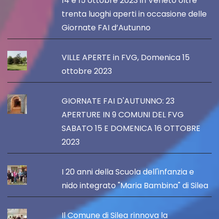
14 e 15 ottobre 2023 in Veneto oltre
trenta luoghi aperti in occasione delle
Giornate FAI d’Autunno
VILLE APERTE in FVG, Domenica 15
ottobre 2023
GIORNATE FAI D'AUTUNNO: 23
APERTURE IN 9 COMUNI DEL FVG
SABATO 15 E DOMENICA 16 OTTOBRE
2023
I 20 anni della Scuola dell'infanzia e
nido integrato "Maria Bambina" di Silea
Il Comune di Silea rinnova la