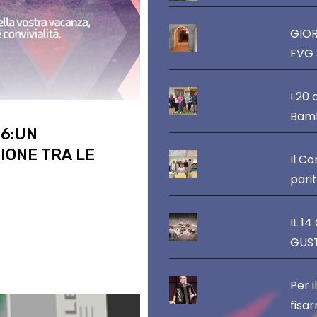
GIOR
FVG 
I 20 
Bamb
26:UN
IONE TRA LE
Il C
pari
raguardo leggendario: la
IL 1
ca che torna a far
GUST
Per i
fisar