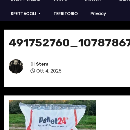
SPETTACOLI
TERRITORIO
Privacy
491752760_1078786
Di
Stera
Ott 4, 2025