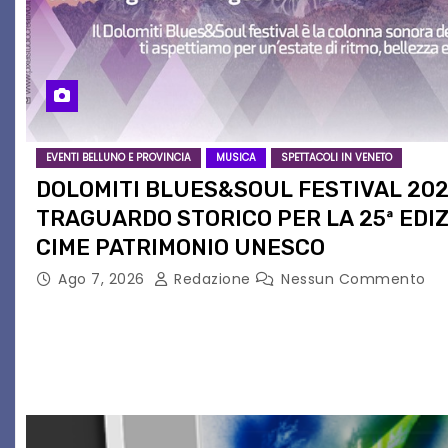
EVENTI BELLUNO E PROVINCIA
MUSICA
SPETTACOLI IN VENETO
DOLOMITI BLUES&SOUL FESTIVAL 20
TRAGUARDO STORICO PER LA 25ª EDIZ
CIME PATRIMONIO UNESCO
Ago 7, 2026
Redazione
Nessun Commento
Il Dolomiti Blues&Soul Festival celebra nel 2026 un t
sua 25ª edizione. Un quarto di secolo di grande musi
vibrare il cuore delle Dolomiti…