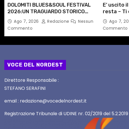
c
DOLOMITI BLUES&SOUL FESTIVAL
E’ uscito i
2026:UN TRAGUARDO STORICO
resta – Ti 
o
PER LA 25ª EDIZIONE TRA LE CIME
Angela Ra
Ago 7, 2026
Redazione
Nessun
Ago 7, 2
l
PATRIMONIO UNESCO
primario d
Commento
Commento
i
VOCE DEL NORDEST
Direttore Responsabile :
STEFANO SERAFINI
email : redazione@vocedelnordest.it
Registrazione Tribunale di UDINE nr. 02/2019 del 5.2.2019