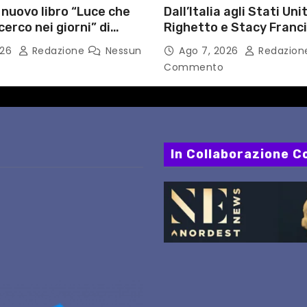
l nuovo libro “Luce che
Dall’Italia agli Stati Unit
cerco nei giorni” di
Righetto e Stacy Franc
gozzino, medico
uniscono arte, musica 
026
Redazione
Nessun
Ago 7, 2026
Redazio
i Capua
tecnologia in un nuovo
Commento
internazionale”
In Collaborazione Co