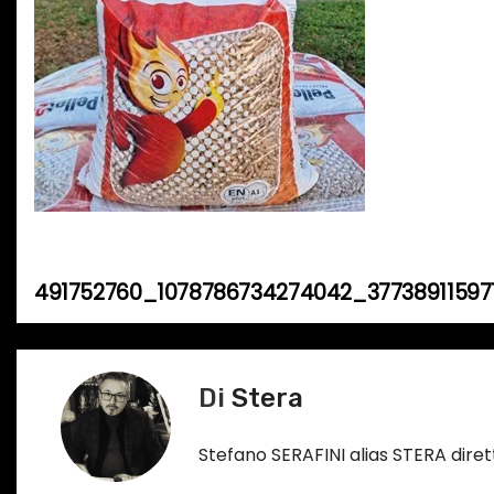
491752760_1078786734274042_37738911597
N
a
v
Di
Stera
i
Stefano SERAFINI alias STERA dir
g