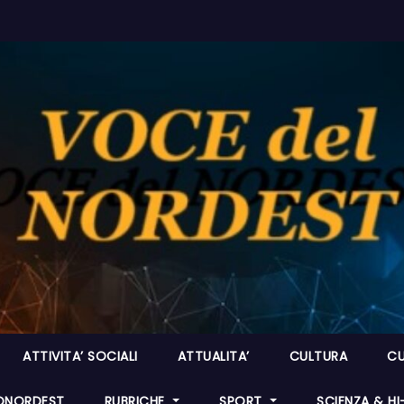
ATTIVITA’ SOCIALI
ATTUALITA’
CULTURA
CU
ONORDEST
RUBRICHE
SPORT
SCIENZA & H