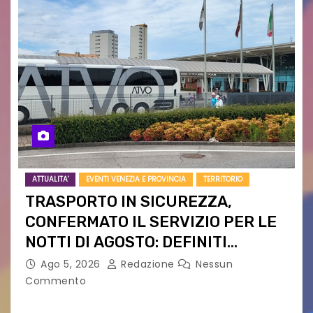
ATTUALITA'
EVENTI VENEZIA E PROVINCIA
TERRITORIO
TRASPORTO IN SICUREZZA,
CONFERMATO IL SERVIZIO PER LE
NOTTI DI AGOSTO: DEFINITI
PERCORSI, FERMATE E ORARIO
Ago 5, 2026
Redazione
Nessun
Commento
Venerdì 7 agosto la prima corsa, obiettivo