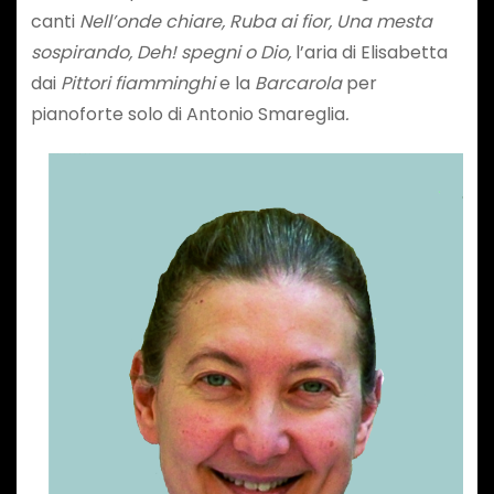
canti
Nell’onde chiare, Ruba ai fior, Una mesta
sospirando, Deh
!
spegni o Dio,
l’aria di Elisabetta
dai
Pittori fiamminghi
e la
Barcarola
per
pianoforte solo di Antonio Smareglia
.