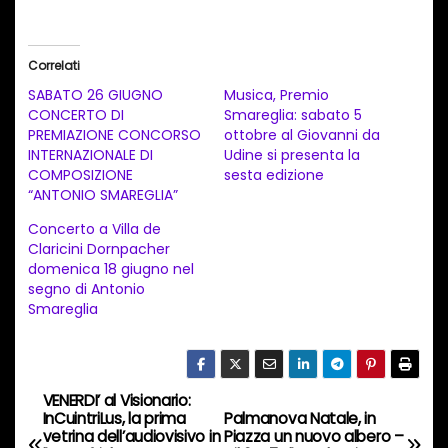
r
i
Correlati
c
SABATO 26 GIUGNO
Musica, Premio
a
CONCERTO DI
Smareglia: sabato 5
PREMIAZIONE CONCORSO
ottobre al Giovanni da
m
INTERNAZIONALE DI
Udine si presenta la
e
COMPOSIZIONE
sesta edizione
n
“ANTONIO SMAREGLIA”
t
Concerto a Villa de
Claricini Dornpacher
o
domenica 18 giugno nel
i
segno di Antonio
n
Smareglia
c
o
r
VENERDI’ al Visionario:
N
s
InCuintriLus, la prima
Palmanova Natale, in
vetrina dell’audiovisivo in
Piazza un nuovo albero –
o