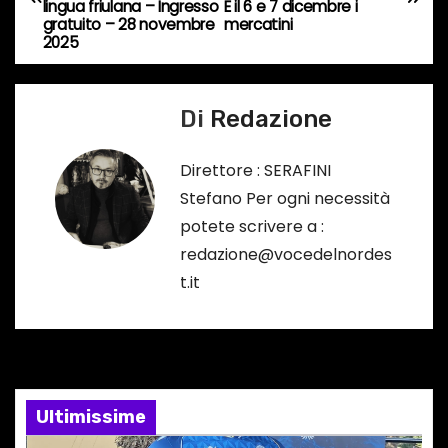
a
lingua friulana – Ingresso
E il 6 e 7 dicembre i
gratuito – 28 novembre
mercatini
…
v
2025
i
Di
Redazione
g
a
Direttore : SERAFINI
Stefano Per ogni necessità
z
potete scrivere a :
i
redazione@vocedelnordes
t.it
o
n
e
Ultimissime
a