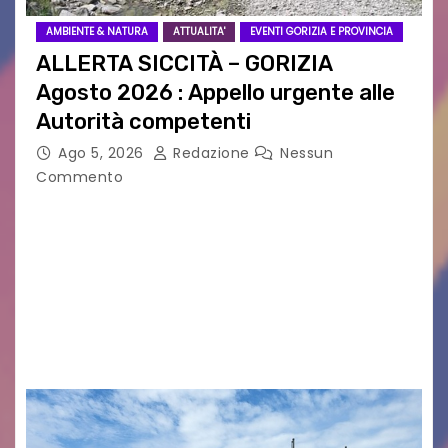
AMBIENTE & NATURA
ATTUALITA'
EVENTI GORIZIA E PROVINCIA
ALLERTA SICCITÀ – GORIZIA
Agosto 2026 : Appello urgente alle
Autorità competenti
Ago 5, 2026
Redazione
Nessun
Commento
Legambiente Gorizia APS e Legambiente
Monfalcone APS “Circolo Ignazio Zanutto”
desiderano attirare l’attenzione della
cittadinanza e delle Autorità competenti sulla
grave siccità che sta colpendo non solo le
campagne e…