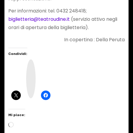
Per informazioni: tel. 0432 248418;
biglietteria@teatroudine.it
(servizio attivo negli
orari di apertura della biglietteria).
In copertina : Della Peruta
Condividi:
I
n
s
t
a
g
r
a
m
Mi piace:
C
a