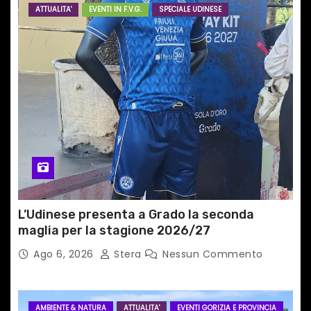
r
ATTUALITA'
EVENTI IN F.V.G.
SPECIALE UDINESE
t
i
c
o
l
i
L’Udinese presenta a Grado la seconda
maglia per la stagione 2026/27
Ago 6, 2026
Stera
Nessun Commento
AMBIENTE & NATURA
ATTUALITA'
EVENTI GORIZIA E PROVINCIA