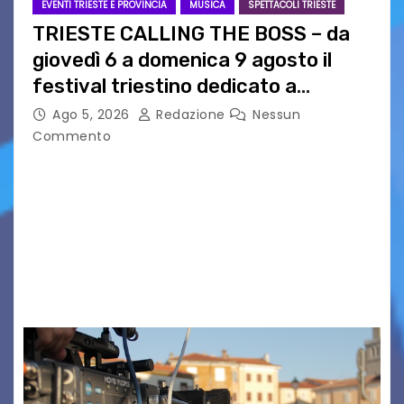
EVENTI TRIESTE E PROVINCIA
MUSICA
SPETTACOLI TRIESTE
TRIESTE CALLING THE BOSS – da
giovedì 6 a domenica 9 agosto il
festival triestino dedicato a
Springsteen
Ago 5, 2026
Redazione
Nessun
Commento
TRIESTE CALLING THE BOSS 2026
Quattordicesima Edizione Dal 6 al 9 agosto 2026
PIAZZA VERDI, SARTORIO, SAN GIUSTO,
AUSONIA… BLOOD BROTHERS, LOVESICK DUO,
BOUND FOR GLORY, RENATO TAMMI, ANTHONY
BASSO,…