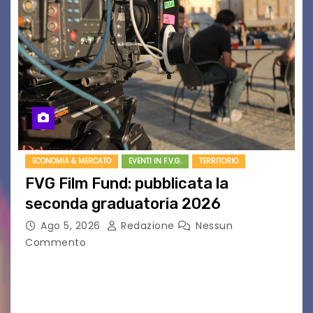
ECONOMIA & MERCATO
EVENTI IN F.V.G.
TERRITORIO
FVG Film Fund: pubblicata la
seconda graduatoria 2026
Ago 5, 2026
Redazione
Nessun
Commento
Aperta la terza e ultima call dell’anno per le
produzioni audiovisive Online gli esiti della
seconda finestra del Film Fund promosso dalla