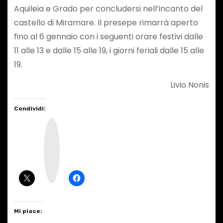
Aquileia e Grado per concludersi nell’incanto del
castello di Miramare. Il presepe rimarrà aperto
fino al 6 gennaio con i seguenti orare festivi dalle
11 alle 13 e dalle 15 alle 19, i giorni feriali dalle 15 alle
19.
Livio Nonis
Condividi:
I
n
s
t
a
g
r
a
m
Mi piace: