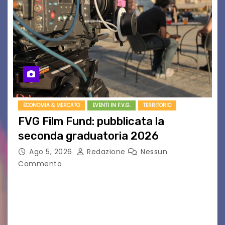
ECONOMIA & MERCATO
EVENTI IN F.V.G.
TERRITORIO
FVG Film Fund: pubblicata la
seconda graduatoria 2026
Ago 5, 2026
Redazione
Nessun
Commento
Aperta la terza e ultima call dell’anno per le
produzioni audiovisive Online gli esiti della
seconda finestra del Film Fund promosso dalla
Friuli Venezia Giulia Film Commission –