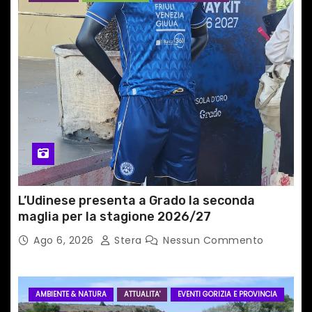
r
t
i
c
o
l
i
L’Udinese presenta a Grado la seconda
maglia per la stagione 2026/27
Ago 6, 2026
Stera
Nessun Commento
AMBIENTE & NATURA
ATTUALITA'
EVENTI GORIZIA E PROVINCIA