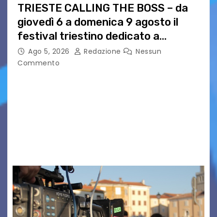
TRIESTE CALLING THE BOSS – da
giovedì 6 a domenica 9 agosto il
festival triestino dedicato a
Springsteen
Ago 5, 2026
Redazione
Nessun
Commento
TRIESTE CALLING THE BOSS 2026
Quattordicesima Edizione Dal 6 al 9 agosto 2026
PIAZZA VERDI, SARTORIO, SAN GIUSTO,
AUSONIA… BLOOD BROTHERS, LOVESICK DUO,
BOUND FOR GLORY, RENATO TAMMI, ANTHONY
BASSO,…