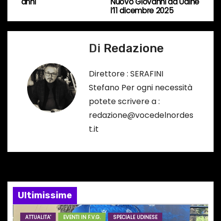
a
anni
Nuovo Giovanni da Udine
s
l’11 dicembre 2025
o
v
…
i
Di
Redazione
g
Direttore : SERAFINI
a
Stefano Per ogni necessità
potete scrivere a :
z
redazione@vocedelnordes
i
t.it
o
n
e
Ultimissime
a
ATTUALITA'
EVENTI IN F.V.G.
SPECIALE UDINESE