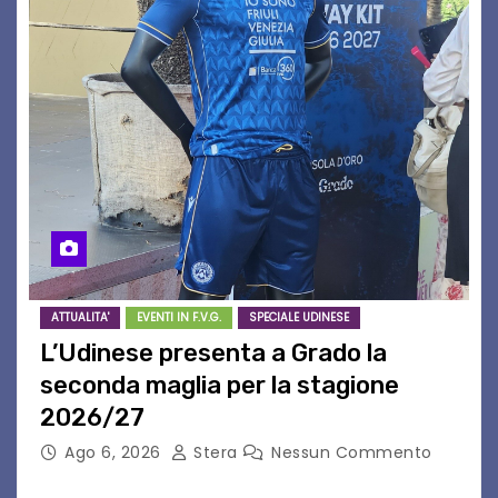
ATTUALITA'
EVENTI IN F.V.G.
SPECIALE UDINESE
L’Udinese presenta a Grado la
seconda maglia per la stagione
2026/27
Ago 6, 2026
Stera
Nessun Commento
GRADO – È stata la splendida cornice di Grado