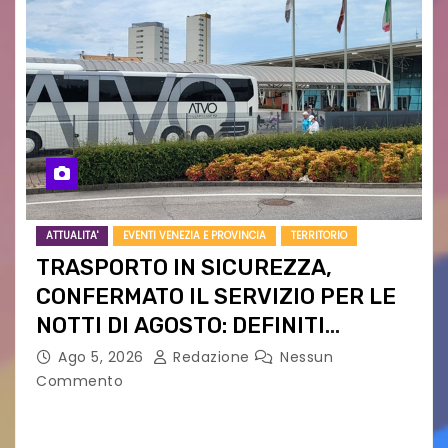
ATTUALITA'
EVENTI VENEZIA E PROVINCIA
TERRITORIO
TRASPORTO IN SICUREZZA,
CONFERMATO IL SERVIZIO PER LE
NOTTI DI AGOSTO: DEFINITI
PERCORSI, FERMATE E ORARIO
Ago 5, 2026
Redazione
Nessun
Commento
Venerdì 7 agosto la prima corsa, obiettivo
ridurre i rischi legati agli spostamenti notturni