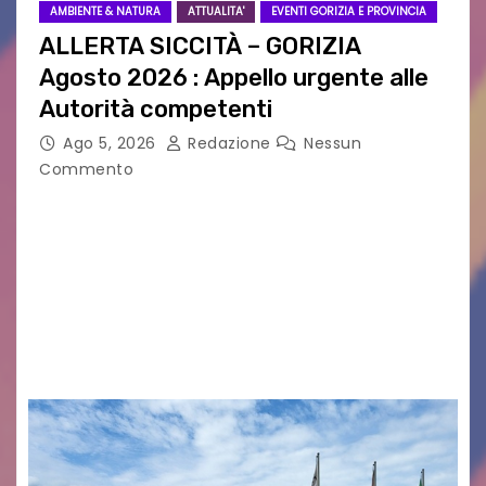
AMBIENTE & NATURA
ATTUALITA'
EVENTI GORIZIA E PROVINCIA
ALLERTA SICCITÀ – GORIZIA
Agosto 2026 : Appello urgente alle
Autorità competenti
Ago 5, 2026
Redazione
Nessun
Commento
Legambiente Gorizia APS e Legambiente
Monfalcone APS “Circolo Ignazio Zanutto”
desiderano attirare l’attenzione della
cittadinanza e delle Autorità competenti sulla
grave siccità che sta colpendo non solo le
campagne e…