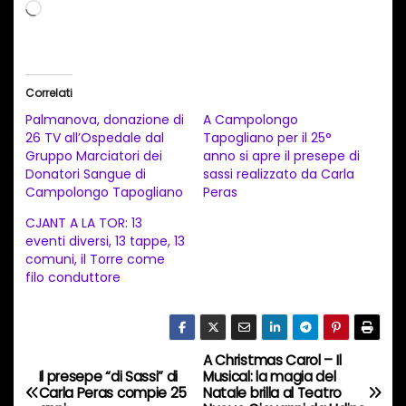
C
a
r
i
Correlati
c
Palmanova, donazione di
A Campolongo
a
26 TV all’Ospedale dal
Tapogliano per il 25°
Gruppo Marciatori dei
anno si apre il presepe di
m
Donatori Sangue di
sassi realizzato da Carla
e
Campolongo Tapogliano
Peras
n
CJANT A LA TOR: 13
t
eventi diversi, 13 tappe, 13
comuni, il Torre come
o
filo conduttore
i
n
c
A Christmas Carol – Il
o
N
Il presepe “di Sassi” di
Musical: la magia del
r
Carla Peras compie 25
Natale brilla al Teatro