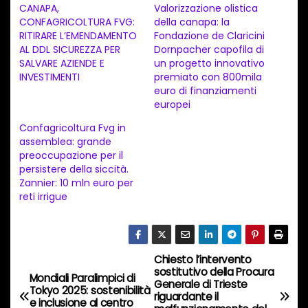
CANAPA,
Valorizzazione olistica
a
CONFAGRICOLTURA FVG:
della canapa: la
RITIRARE L’EMENDAMENTO
Fondazione de Claricini
m
AL DDL SICUREZZA PER
Dornpacher capofila di
e
SALVARE AZIENDE E
un progetto innovativo
n
INVESTIMENTI
premiato con 800mila
euro di finanziamenti
t
europei
o
Confagricoltura Fvg in
i
assemblea: grande
n
preoccupazione per il
persistere della siccità.
c
Zannier: 10 mln euro per
o
reti irrigue
r
s
o
Chiesto l’intervento
N
…
sostitutivo della Procura
Mondiali Paralimpici di
Generale di Trieste
a
Tokyo 2025: sostenibilità
riguardante il
e inclusione al centro