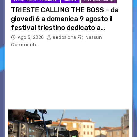
EVENTI TRIESTE E PROVINCIA
MUSICA
SPETTACOLI TRIESTE
TRIESTE CALLING THE BOSS – da
giovedì 6 a domenica 9 agosto il
festival triestino dedicato a
Springsteen
Ago 5, 2026
Redazione
Nessun
Commento
TRIESTE CALLING THE BOSS 2026
Quattordicesima Edizione Dal 6 al 9 agosto 2026
PIAZZA VERDI, SARTORIO, SAN GIUSTO,
AUSONIA… BLOOD BROTHERS, LOVESICK DUO,
BOUND FOR GLORY, RENATO TAMMI, ANTHONY
BASSO,…