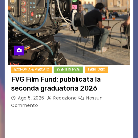
ECONOMIA & MERCATO
EVENTI IN F.V.G.
TERRITORIO
FVG Film Fund: pubblicata la
seconda graduatoria 2026
Ago 5, 2026
Redazione
Nessun
Commento
Aperta la terza e ultima call dell’anno per le
produzioni audiovisive Online gli esiti della
seconda finestra del Film Fund promosso dalla