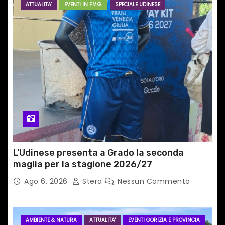
ATTUALITA'
EVENTI IN F.V.G.
SPECIALE UDINESE
t
i
c
o
l
i
L’Udinese presenta a Grado la seconda
maglia per la stagione 2026/27
Ago 6, 2026
Stera
Nessun Commento
AMBIENTE & NATURA
ATTUALITA'
EVENTI GORIZIA E PROVINCIA