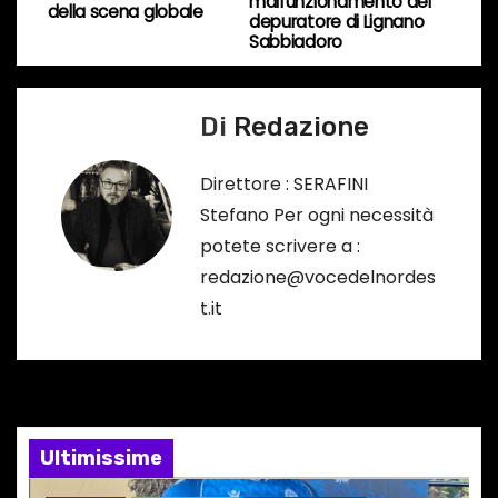
malfunzionamento del
della scena globale
v
depuratore di Lignano
Sabbiadoro
i
g
Di
Redazione
a
Direttore : SERAFINI
z
Stefano Per ogni necessità
potete scrivere a :
i
redazione@vocedelnordes
o
t.it
n
e
a
Ultimissime
r