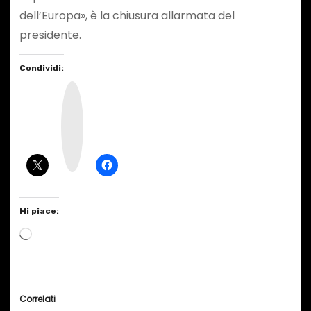
dell’Europa», è la chiusura allarmata del
presidente.
Condividi:
I
n
s
t
a
g
r
a
m
Mi piace:
C
a
r
i
Correlati
c