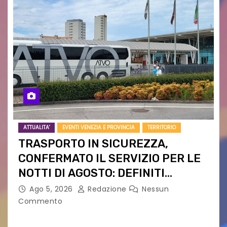
ATTUALITA'
EVENTI VENEZIA E PROVINCIA
TERRITORIO
TRASPORTO IN SICUREZZA,
CONFERMATO IL SERVIZIO PER LE
NOTTI DI AGOSTO: DEFINITI
PERCORSI, FERMATE E ORARIO
Ago 5, 2026
Redazione
Nessun
Commento
Venerdì 7 agosto la prima corsa, obiettivo