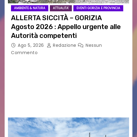
AMBIENTE & NATURA
ATTUALITA'
EVENTI GORIZIA E PROVINCIA
ALLERTA SICCITÀ – GORIZIA
Agosto 2026 : Appello urgente alle
Autorità competenti
Ago 5, 2026
Redazione
Nessun
Commento
Legambiente Gorizia APS e Legambiente
Monfalcone APS “Circolo Ignazio Zanutto”
desiderano attirare l’attenzione della
cittadinanza e delle Autorità competenti sulla
grave siccità che sta colpendo non solo le
campagne e…