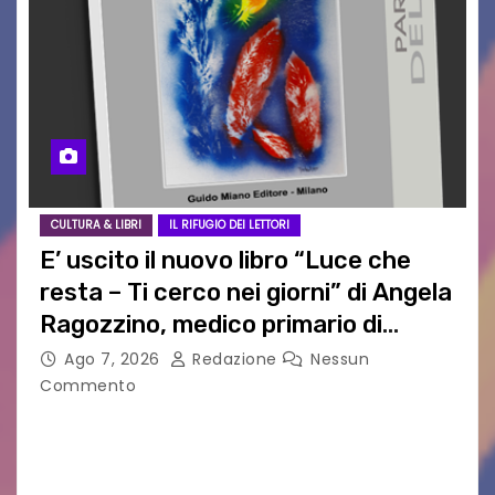
CULTURA & LIBRI
IL RIFUGIO DEI LETTORI
E’ uscito il nuovo libro “Luce che
resta – Ti cerco nei giorni” di Angela
Ragozzino, medico primario di
Capua
Ago 7, 2026
Redazione
Nessun
Commento
GUIDO MIANO EDITORE NOVITÀ EDITORIALE È
uscito il libro di poesie e fotografie: LUCE CHE
RESTA – TI CERCO NEI GIORNI di ANGELA