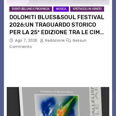
EVENTI BELLUNO E PROVINCIA
MUSICA
SPETTACOLI IN VENETO
DOLOMITI BLUES&SOUL FESTIVAL
2026:UN TRAGUARDO STORICO
PER LA 25ª EDIZIONE TRA LE CIME
PATRIMONIO UNESCO
Ago 7, 2026
Redazione
Nessun
Commento
Il Dolomiti Blues&Soul Festival celebra nel 2026
un traguardo leggendario: la sua 25ª edizione.
Un quarto di secolo di grande musica che torna
a far vibrare il cuore delle Dolomiti…