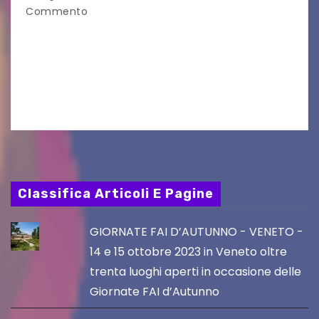
Commento
UDINE – Continuano anche nel mese di agosto
al Visio Garden Yatai gli appuntamenti con la
cucina e la cultura giapponese a cura dello
chef giappo-italiano Sai Fukayama. Lunedì 10…
Classifica Articoli E Pagine
GIORNATE FAI D’AUTUNNO - VENETO -
14 e 15 ottobre 2023 in Veneto oltre
trenta luoghi aperti in occasione delle
Giornate FAI d’Autunno