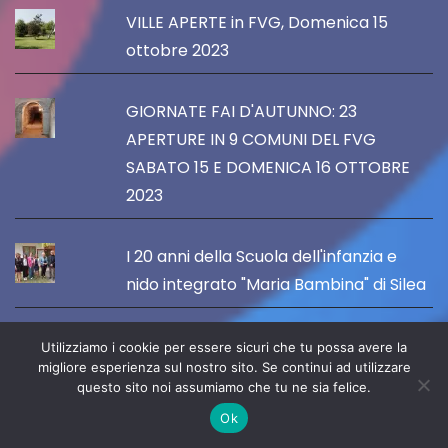
VILLE APERTE in FVG, Domenica 15
ottobre 2023
GIORNATE FAI D'AUTUNNO: 23
APERTURE IN 9 COMUNI DEL FVG
SABATO 15 E DOMENICA 16 OTTOBRE
2023
I 20 anni della Scuola dell'infanzia e
nido integrato "Maria Bambina" di Silea
Il Comune di Silea rinnova la
Utilizziamo i cookie per essere sicuri che tu possa avere la
migliore esperienza sul nostro sito. Se continui ad utilizzare
convenzione con le scuole paritarie,
questo sito noi assumiamo che tu ne sia felice.
con un contributo annuo di 105 mila
Ok
euro