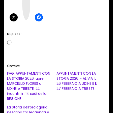
t
a
g
r
a
m
Mi piace:
C
a
r
i
Correlati
c
FVG, APPUNTAMENTI CON
APPUNTAMENTI CON LA
a
LA STORIA 2026: apre
STORIA 2026 – AL VIA IL
MARCELLO FLORES a
26 FEBBRAIO A UDINE E IL
m
UDINE e TRIESTE. 22
27 FEBBRAIO A TRIESTE
e
incontri in 14 sedi della
n
REGIONE
t
La Storia dell’orologeria
pesarina tra leggenda e
o