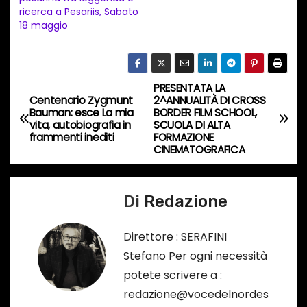
ricerca a Pesariis, Sabato
i
18 maggio
n
c
o
PRESENTATA LA
N
r
Centenario Zygmunt
2^ANNUALITÀ DI CROSS
Bauman: esce La mia
BORDER FILM SCHOOL,
s
a
vita, autobiografia in
SCUOLA DI ALTA
o
frammenti inediti
FORMAZIONE
v
CINEMATOGRAFICA
…
i
Di
Redazione
g
a
Direttore : SERAFINI
Stefano Per ogni necessità
z
potete scrivere a :
i
redazione@vocedelnordes