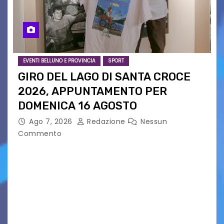
EVENTI BELLUNO E PROVINCIA
SPORT
GIRO DEL LAGO DI SANTA CROCE
2026, APPUNTAMENTO PER
DOMENICA 16 AGOSTO
Ago 7, 2026
Redazione
Nessun
Commento
Presentato ufficialmente l’evento solidaristico
proposto dal Comitato Alpago 2 Ruote &
Solidarietà, il cui ricavato andrà a Via di Natale,
Associazione Cucchini e Alpago Solidale. Sulla
maglietta, realizzata dall’artista Maria…