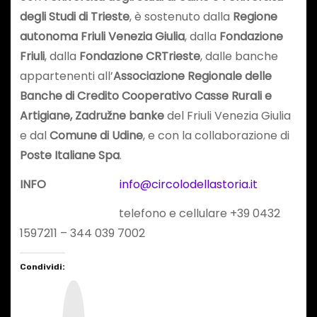
degli Studi di Trieste
, è sostenuto dalla
Regione
autonoma Friuli Venezia Giulia
, dalla
Fondazione
Friuli
, dalla
Fondazione CRTrieste
, dalle banche
appartenenti all’
Associazione Regionale delle
Banche di Credito Cooperativo Casse Rurali e
Artigiane, Zadružne banke
del Friuli Venezia Giulia
e dal
Comune di Udine
, e con la collaborazione di
Poste Italiane Spa
.
INFO
info@circolodellastoria.it
telefono e cellulare +39 0432
1597211 – 344 039 7002
Condividi:
I
n
s