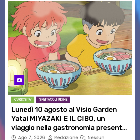
CURIOSITA'
SPETTACOLI UDINE
Lunedì 10 agosto al Visio Garden
Yatai MIYAZAKI E IL CIBO, un
viaggio nella gastronomia presente
nei film di Hayao Miyazaki!
Ago 7, 2026
Redazione
Nessun