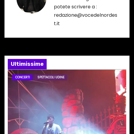
potete scrivere a :
z
redazione@vocedelnordes
i
t.it
o
n
e
Ultimissime
a
CONCERTI
SPETTACOLI UDINE
r
t
i
c