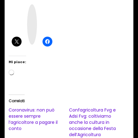
I
n
s
t
a
g
r
a
m
Mi piace:
C
a
r
i
Correlati
c
Coronavirus: non può
Confagricoltura Fvg e
a
essere sempre
Adsi Fvg: coltiviamo
l’agricoltore a pagare il
anche la cultura in
m
conto
occasione della Festa
e
dell’Agricoltura