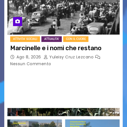
ATTIVITA' SOCIALI
ATTUALITA'
CON IL CUORE
Marcinelle e i nomi che restano
Ago 8, 2026
Yuleisy Cruz Lezcano
Nessun Commento
Tizio, Caio, Sempronio… e poi ancora un nome,
poi un altro, si forma un elenco lungo dal quale i
nomi scappano, scivolano fuori dalla pagina, la
carta che non basta…