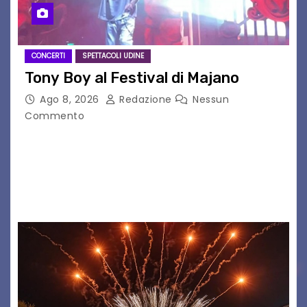
CONCERTI
SPETTACOLI UDINE
Tony Boy al Festival di Majano
Ago 8, 2026
Redazione
Nessun
Commento
Il 7 agosto 2026, il tour estivo di Tony Boy
(ragazzo del 1999 nato a Padova, il cui vero
nome è Antonio Hueber) ha fatto tappa al
Festival di Majano.…