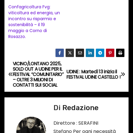
n
Confagricoltura Fvg:
t
viticoltura ed energia, un
incontro su risparmio e
o
sostenibilità – il 19
i
maggio a Corno di
n
Rosazzo.
c
o
r
VICINO/LONTANO 2025,
N
s
SOLD OUT A UDINE PER IL
UDINE : Martedì 13 inizia il
FESTIVAL “COMUNITARIO”
a
FESTIVAL UDINE CASTELLO !
o
– OLTRE 3 MILIONI DI
CONTATTI SUI SOCIAL
…
v
i
Di
Redazione
g
Direttore : SERAFINI
a
Stefano Per ogni necessità