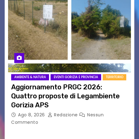
AMBIENTE & NATURA
EVENTI GORIZIA E PROVINCIA
TERRITORIO
Aggiornamento PRGC 2026:
Quattro proposte di Legambiente
Gorizia APS
Ago 8, 2026
Redazione
Nessun
Commento
Il 25 luglio scadeva la possibilità di fare delle
osservazioni al PRGC di Gorizia in fase di