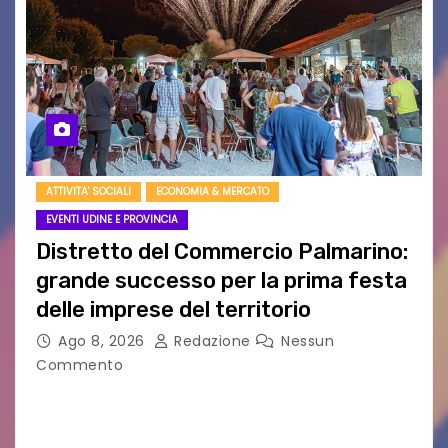
ATTIVITA' SOCIALI
ECONOMIA & MERCATO
EVENTI UDINE E PROVINCIA
Distretto del Commercio Palmarino:
grande successo per la prima festa
delle imprese del territorio
Ago 8, 2026
Redazione
Nessun
Commento
Sommariva: «Una serata che ha restituito il
valore di chi ogni giorno costruisce il Palmarino
con passione, ricerca e lavoro» PALMANOVA, 8