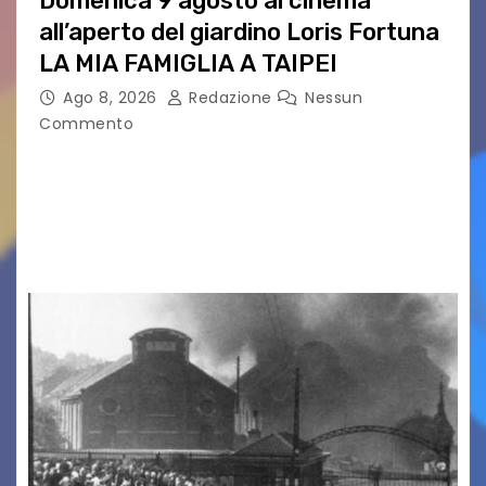
Domenica 9 agosto al cinema
all’aperto del giardino Loris Fortuna
LA MIA FAMIGLIA A TAIPEI
Ago 8, 2026
Redazione
Nessun
Commento
LA MIA FAMIGLIA A TAIPEI Domenica 9 agosto al
cinema all’aperto delgiardino Loris Fortuna un
racconto teneroe delicato che scalda il cuore!
UDINE – Domenica 9 agosto alle 21.15 torna…