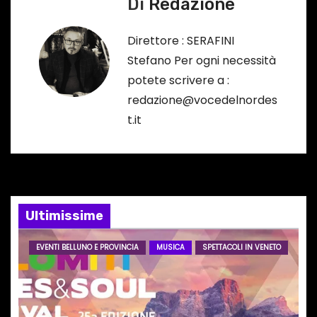
Di
Redazione
i
g
Direttore : SERAFINI
Stefano Per ogni necessità
a
potete scrivere a :
z
redazione@vocedelnordes
t.it
i
o
n
e
Ultimissime
a
EVENTI BELLUNO E PROVINCIA
MUSICA
SPETTACOLI IN VENETO
r
t