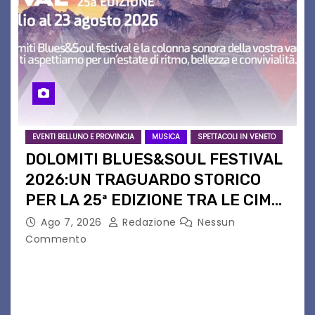
EVENTI BELLUNO E PROVINCIA
MUSICA
SPETTACOLI IN VENETO
DOLOMITI BLUES&SOUL FESTIVAL
2026:UN TRAGUARDO STORICO
PER LA 25ª EDIZIONE TRA LE CIME
PATRIMONIO UNESCO
Ago 7, 2026
Redazione
Nessun
Commento
Il Dolomiti Blues&Soul Festival celebra nel 2026
un traguardo leggendario: la sua 25ª edizione.
Un quarto di secolo di grande musica che torna