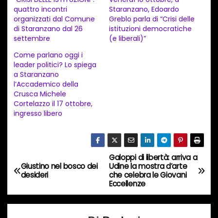
a
quattro incontri
Staranzano, Edoardo
organizzati dal Comune
Greblo parla di “Crisi delle
m
di Staranzano dal 26
istituzioni democratiche
e
settembre
(e liberali)”
n
Come parlano oggi i
t
leader politici? Lo spiega
a Staranzano
o
l’Accademico della
i
Crusca Michele
n
Cortelazzo il 17 ottobre,
ingresso libero
c
o
r
s
Galoppi di libertà: arriva a
N
Giustino nel bosco dei
Udine la mostra d’arte
o
desideri
che celebra le Giovani
a
…
Eccellenze
v