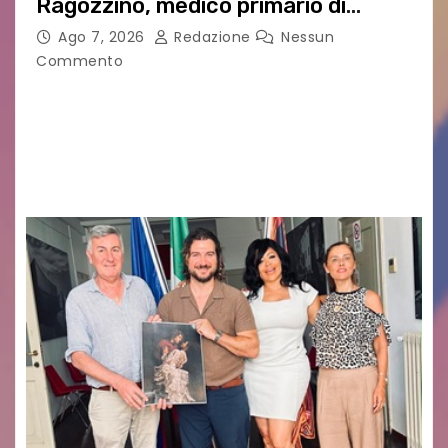
Ragozzino, medico primario di
Capua
Ago 7, 2026
Redazione
Nessun
Commento
GUIDO MIANO EDITORE NOVITÀ EDITORIALE È
uscito il libro di poesie e fotografie: LUCE CHE
RESTA – TI CERCO NEI GIORNI di ANGELA
RAGOZZINO Pubblicato il libro di poesie “Luce…