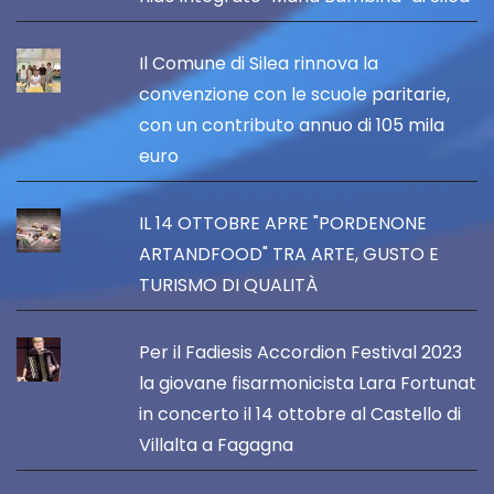
Il Comune di Silea rinnova la
convenzione con le scuole paritarie,
con un contributo annuo di 105 mila
euro
IL 14 OTTOBRE APRE "PORDENONE
ARTANDFOOD" TRA ARTE, GUSTO E
TURISMO DI QUALITÀ
Per il Fadiesis Accordion Festival 2023
la giovane fisarmonicista Lara Fortunat
in concerto il 14 ottobre al Castello di
Villalta a Fagagna