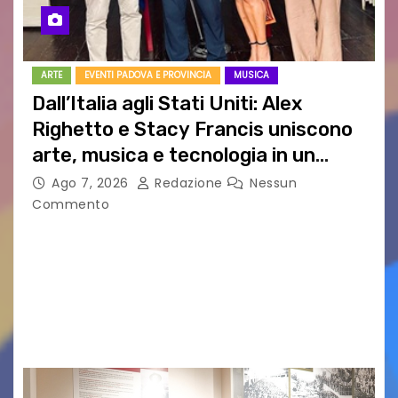
ARTE
EVENTI PADOVA E PROVINCIA
MUSICA
Dall’Italia agli Stati Uniti: Alex
Righetto e Stacy Francis uniscono
arte, musica e tecnologia in un
nuovo progetto internazionale”
Ago 7, 2026
Redazione
Nessun
Commento
Vigonza (Padova), 7 agosto 2026 – Arte
contemporanea, musica internazionale, Made
in Italy e nuove generazioni si sono incontrati
oggi a Vigonza in occasione di un importante
confronto istituzionale dedicato…