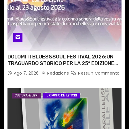
i
c
o
l
i
DOLOMITI BLUES&SOUL FESTIVAL 2026:UN
TRAGUARDO STORICO PER LA 25ª EDIZIONE
TRA LE CIME PATRIMONIO UNESCO
Ago 7, 2026
Redazione
Nessun Commento
CULTURA & LIBRI
IL RIFUGIO DEI LETTORI