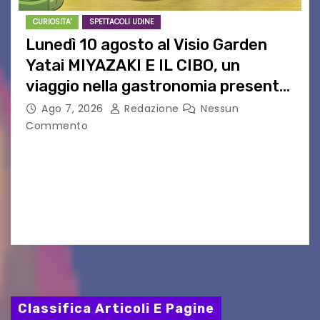
CURIOSITA'
SPETTACOLI UDINE
Lunedì 10 agosto al Visio Garden
Yatai MIYAZAKI E IL CIBO, un
viaggio nella gastronomia presente
nei film di Hayao Miyazaki!
Ago 7, 2026
Redazione
Nessun
Commento
UDINE – Continuano anche nel mese di agosto
al Visio Garden Yatai gli appuntamenti con la
cucina e la cultura giapponese a cura dello
chef giappo-italiano Sai Fukayama. Lunedì 10…
Classifica Articoli E Pagine