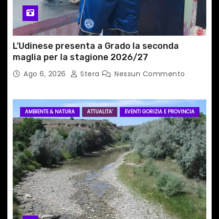
o
l
L’Udinese presenta a Grado la seconda
i
maglia per la stagione 2026/27
Ago 6, 2026
Stera
Nessun Commento
AMBIENTE & NATURA
ATTUALITA'
EVENTI GORIZIA E PROVINCIA