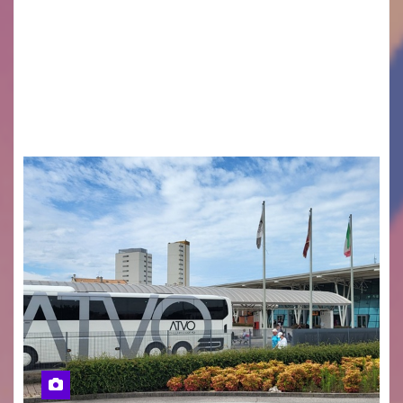
Monfalcone APS “Circolo Ignazio Zanutto”
desiderano attirare l’attenzione della
cittadinanza e delle Autorità competenti sulla
grave siccità che sta colpendo non solo le
campagne e…