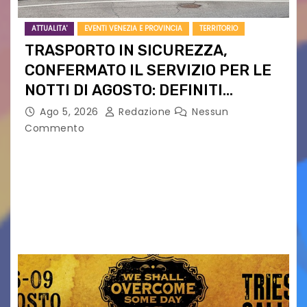
ATTUALITA'
EVENTI VENEZIA E PROVINCIA
TERRITORIO
TRASPORTO IN SICUREZZA,
CONFERMATO IL SERVIZIO PER LE
NOTTI DI AGOSTO: DEFINITI
PERCORSI, FERMATE E ORARIO
Ago 5, 2026
Redazione
Nessun
Commento
Venerdì 7 agosto la prima corsa, obiettivo
ridurre i rischi legati agli spostamenti notturni
Torna il servizio di trasporto notturno dedicato
ai collegamenti con i principali locali di
intrattenimento di…