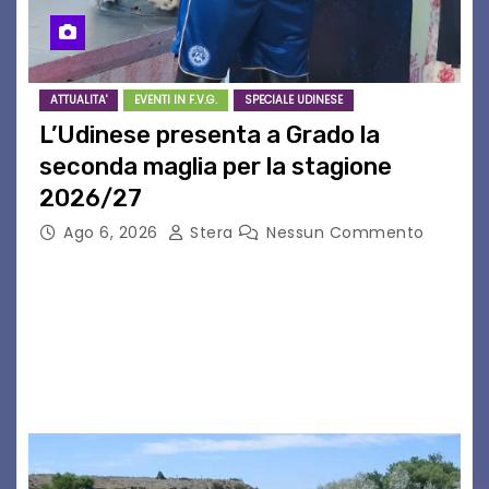
ATTUALITA'
EVENTI IN F.V.G.
SPECIALE UDINESE
L’Udinese presenta a Grado la
seconda maglia per la stagione
2026/27
Ago 6, 2026
Stera
Nessun Commento
GRADO – È stata la splendida cornice di Grado
a ospitare la presentazione della nuova
seconda maglia dell’Udinese per la stagione
2026/27. Un evento che ha richiamato
istituzioni, addetti ai…