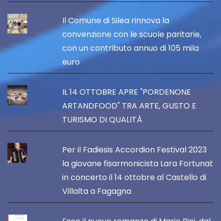
Il Comune di Silea rinnova la
convenzione con le scuole paritarie,
con un contributo annuo di 105 mila
euro
IL 14 OTTOBRE APRE "PORDENONE
ARTANDFOOD" TRA ARTE, GUSTO E
TURISMO DI QUALITÀ
Per il Fadiesis Accordion Festival 2023
la giovane fisarmonicista Lara Fortunat
in concerto il 14 ottobre al Castello di
Villalta a Fagagna