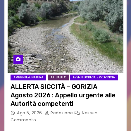
AMBIENTE & NATURA
ATTUALITA'
EVENTI GORIZIA E PROVINCIA
ALLERTA SICCITÀ – GORIZIA
Agosto 2026 : Appello urgente alle
Autorità competenti
Ago 5, 2026
Redazione
Nessun
Commento
Legambiente Gorizia APS e Legambiente