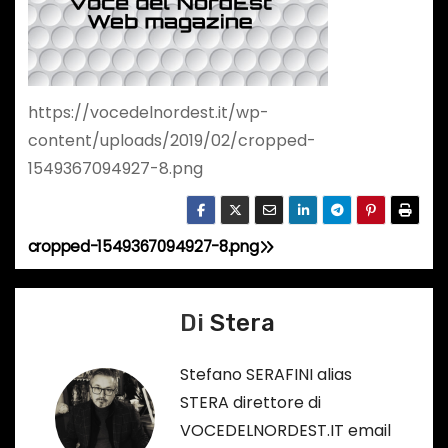
https://vocedelnordest.it/wp-
content/uploads/2019/02/cropped-
1549367094927-8.png
cropped-1549367094927-8.png
N
a
Di
Stera
v
Stefano SERAFINI alias
i
STERA direttore di
g
VOCEDELNORDEST.IT email