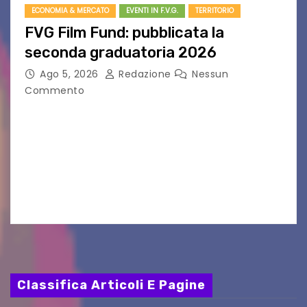
ECONOMIA & MERCATO
EVENTI IN F.V.G.
TERRITORIO
FVG Film Fund: pubblicata la
seconda graduatoria 2026
Ago 5, 2026
Redazione
Nessun
Commento
Aperta la terza e ultima call dell’anno per le
produzioni audiovisive Online gli esiti della
seconda finestra del Film Fund promosso dalla
Friuli Venezia Giulia Film Commission –
PromoTurismoFVG. Le…
Classifica Articoli E Pagine