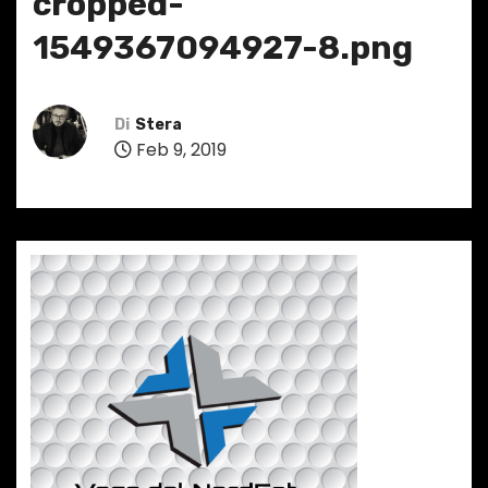
cropped-
1549367094927-8.png
Di
Stera
Feb 9, 2019