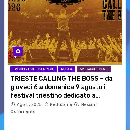
EVENTI TRIESTE E PROVINCIA
MUSICA
SPETTACOLI TRIESTE
TRIESTE CALLING THE BOSS – da
giovedì 6 a domenica 9 agosto il
festival triestino dedicato a
Springsteen
Ago 5, 2026
Redazione
Nessun
Commento
TRIESTE CALLING THE BOSS 2026
Quattordicesima Edizione Dal 6 al 9 agosto 2026