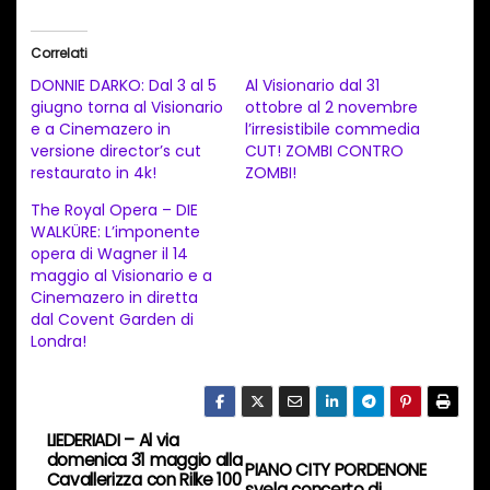
r
i
Correlati
c
DONNIE DARKO: Dal 3 al 5
Al Visionario dal 31
a
giugno torna al Visionario
ottobre al 2 novembre
e a Cinemazero in
l’irresistibile commedia
m
versione director’s cut
CUT! ZOMBI CONTRO
e
restaurato in 4k!
ZOMBI!
n
The Royal Opera – DIE
t
WALKÜRE: L’imponente
opera di Wagner il 14
o
maggio al Visionario e a
i
Cinemazero in diretta
n
dal Covent Garden di
Londra!
c
o
r
s
LIEDERIADI – Al via
N
domenica 31 maggio alla
o
PIANO CITY PORDENONE
Cavallerizza con Rilke 100
svela concerto di