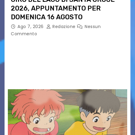
2026, APPUNTAMENTO PER
DOMENICA 16 AGOSTO
Ago 7, 2026
Redazione
Nessun
Commento
Presentato ufficialmente l’evento solidaristico
proposto dal Comitato Alpago 2 Ruote &
Solidarietà, il cui ricavato andrà a Via di Natale,
Associazione Cucchini e Alpago Solidale. Sulla
maglietta, realizzata dall’artista Maria…