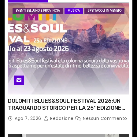
r
EVENTI BELLUNO E PROVINCIA
MUSICA
SPETTACOLI IN VENETO
t
i
c
o
l
i
DOLOMITI BLUES&SOUL FESTIVAL 2026:UN
TRAGUARDO STORICO PER LA 25ª EDIZIONE
TRA LE CIME PATRIMONIO UNESCO
Ago 7, 2026
Redazione
Nessun Commento