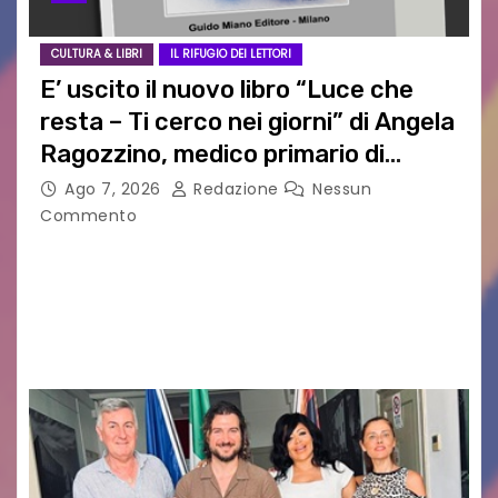
CULTURA & LIBRI
IL RIFUGIO DEI LETTORI
E’ uscito il nuovo libro “Luce che
resta – Ti cerco nei giorni” di Angela
Ragozzino, medico primario di
Capua
Ago 7, 2026
Redazione
Nessun
Commento
GUIDO MIANO EDITORE NOVITÀ EDITORIALE È
uscito il libro di poesie e fotografie: LUCE CHE
RESTA – TI CERCO NEI GIORNI di ANGELA
RAGOZZINO Pubblicato il libro di poesie “Luce…