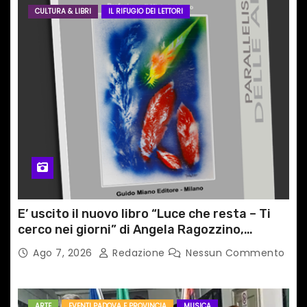
CULTURA & LIBRI
IL RIFUGIO DEI LETTORI
E’ uscito il nuovo libro “Luce che resta – Ti
cerco nei giorni” di Angela Ragozzino,
medico primario di Capua
Ago 7, 2026
Redazione
Nessun Commento
ARTE
EVENTI PADOVA E PROVINCIA
MUSICA