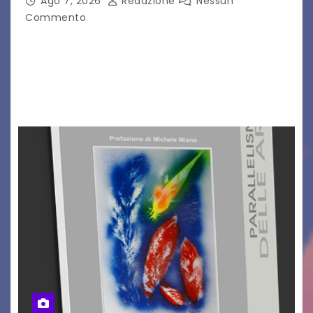
Ago 7, 2026
Redazione
Nessun
Commento
Il Dolomiti Blues&Soul Festival celebra nel 2026
un traguardo leggendario: la sua 25ª edizione.
Un quarto di secolo di grande musica che torna
a far vibrare il cuore delle Dolomiti…