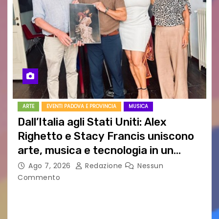
ARTE
EVENTI PADOVA E PROVINCIA
MUSICA
Dall’Italia agli Stati Uniti: Alex
Righetto e Stacy Francis uniscono
arte, musica e tecnologia in un
nuovo progetto internazionale”
Ago 7, 2026
Redazione
Nessun
Commento
Vigonza (Padova), 7 agosto 2026 – Arte
contemporanea, musica internazionale, Made
in Italy e nuove generazioni si sono incontrati