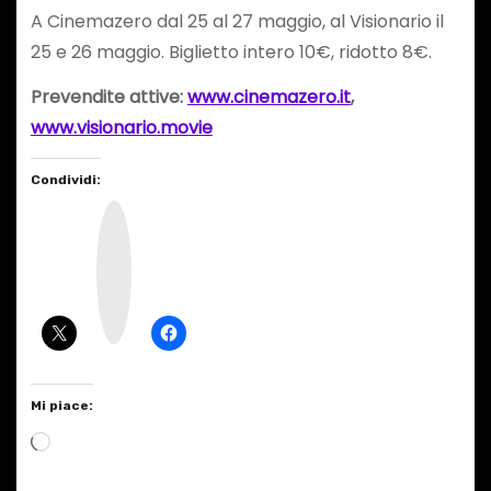
A Cinemazero dal 25 al 27 maggio, al Visionario il
25 e 26 maggio. Biglietto intero 10€, ridotto 8€.
Prevendite attive:
www.cinemazero.it
,
www.visionario.movie
Condividi:
I
n
s
t
a
g
r
a
m
Mi piace:
C
a