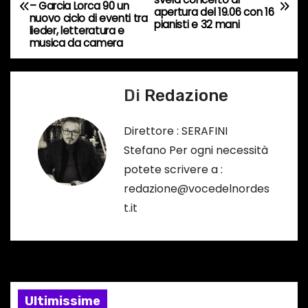
a
…
– Garcia Lorca 90 un
apertura del 19.06 con 16
nuovo ciclo di eventi tra
pianisti e 32 mani
v
lieder, letteratura e
musica da camera
i
g
Di
Redazione
a
Direttore : SERAFINI
z
Stefano Per ogni necessità
potete scrivere a :
i
redazione@vocedelnordes
o
t.it
n
e
a
Ultimissime