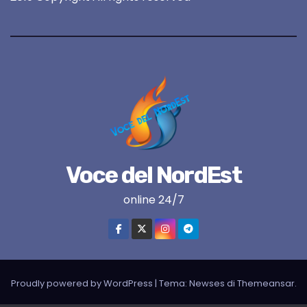
Voce del NordEst
online 24/7
Proudly powered by WordPress
|
Tema:
Newses
di
Themeansar
.