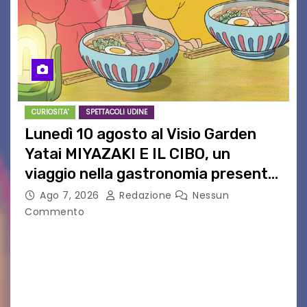
CURIOSITA'
SPETTACOLI UDINE
Lunedì 10 agosto al Visio Garden
Yatai MIYAZAKI E IL CIBO, un
viaggio nella gastronomia presente
nei film di Hayao Miyazaki!
Ago 7, 2026
Redazione
Nessun
Commento
UDINE – Continuano anche nel mese di agosto
al Visio Garden Yatai gli appuntamenti con la
cucina e la cultura giapponese a cura dello
chef giappo-italiano Sai Fukayama. Lunedì 10…