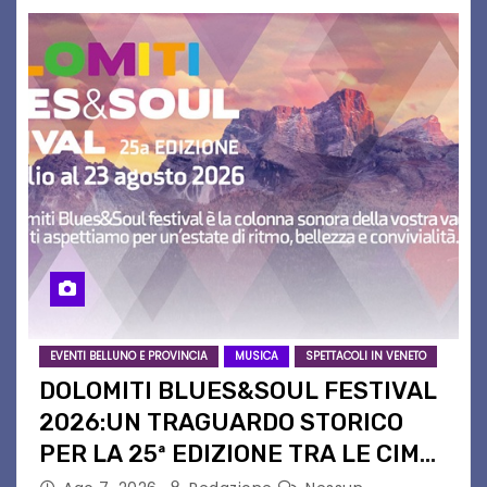
EVENTI BELLUNO E PROVINCIA
MUSICA
SPETTACOLI IN VENETO
DOLOMITI BLUES&SOUL FESTIVAL
2026:UN TRAGUARDO STORICO
PER LA 25ª EDIZIONE TRA LE CIME
PATRIMONIO UNESCO