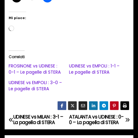
Mi piace:
C
a
r
i
Correlati
c
FROSINONE vs UDINESE :
UDINESE vs EMPOLI : 1-1 –
a
0-1 – Le pagelle di STERA
Le pagelle di STERA
m
UDINESE vs EMPOLI : 3-0 –
e
Le pagelle di STERA
n
t
o
UDINESE vs MILAN : 3-1 –
ATALANTA vs UDINESE : 0-
N
i
La pagella di STERA
0 – La pagella di STERA
a
n