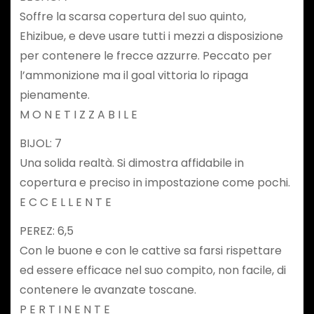
Soffre la scarsa copertura del suo quinto,
Ehizibue, e deve usare tutti i mezzi a disposizione
per contenere le frecce azzurre. Peccato per
l’ammonizione ma il goal vittoria lo ripaga
pienamente.
M O N E T I Z Z A B I L E
BIJOL: 7
Una solida realtà. Si dimostra affidabile in
copertura e preciso in impostazione come pochi.
E C C E L L E N T E
PEREZ: 6,5
Con le buone e con le cattive sa farsi rispettare
ed essere efficace nel suo compito, non facile, di
contenere le avanzate toscane.
P E R T I N E N T E