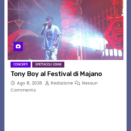
CONCERTI
SPETTACOLI UDINE
Tony Boy al Festival di Majano
Ago 8, 2026
Redazione
Nessun
Commento
Il 7 agosto 2026, il tour estivo di Tony Boy
(ragazzo del 1999 nato a Padova, il cui vero
nome è Antonio Hueber) ha fatto tappa al
Festival di Majano.…