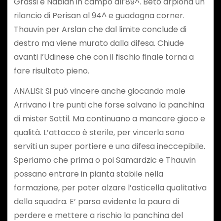
Grassi e Nabian in campo all’89^. Beto arpiona un
rilancio di Perisan al 94^ e guadagna corner.
Thauvin per Arslan che dal limite conclude di
destro ma viene murato dalla difesa. Chiude
avanti l’Udinese che con il fischio finale torna a
fare risultato pieno.
ANALISI: Si può vincere anche giocando male
Arrivano i tre punti che forse salvano la panchina
di mister Sottil. Ma continuano a mancare gioco e
qualità. L’attacco è sterile, per vincerla sono
serviti un super portiere e una difesa ineccepibile.
Speriamo che prima o poi Samardzic e Thauvin
possano entrare in pianta stabile nella
formazione, per poter alzare l’asticella qualitativa
della squadra. E’ parsa evidente la paura di
perdere e mettere a rischio la panchina del