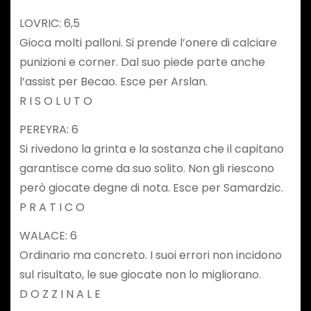
LOVRIC: 6,5
Gioca molti palloni. Si prende l’onere di calciare
punizioni e corner. Dal suo piede parte anche
l’assist per Becao. Esce per Arslan.
R I S O L U T O
PEREYRA: 6
Si rivedono la grinta e la sostanza che il capitano
garantisce come da suo solito. Non gli riescono
però giocate degne di nota. Esce per Samardzic.
P R A T I C O
WALACE: 6
Ordinario ma concreto. I suoi errori non incidono
sul risultato, le sue giocate non lo migliorano.
D O Z Z I N A L E