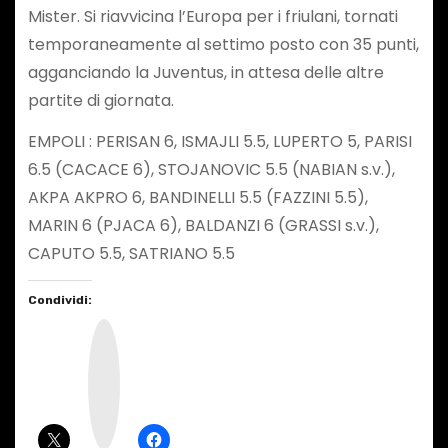
Mister. Si riavvicina l’Europa per i friulani, tornati
temporaneamente al settimo posto con 35 punti,
agganciando la Juventus, in attesa delle altre
partite di giornata.
EMPOLI : PERISAN 6, ISMAJLI 5.5, LUPERTO 5, PARISI
6.5 (CACACE 6), STOJANOVIC 5.5 (NABIAN s.v.),
AKPA AKPRO 6, BANDINELLI 5.5 (FAZZINI 5.5),
MARIN 6 (PJACA 6), BALDANZI 6 (GRASSI s.v.),
CAPUTO 5.5, SATRIANO 5.5
Condividi:
I
n
s
t
a
g
r
a
m