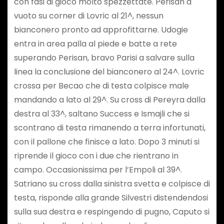
con fasi di gioco molto spezzettate. Perisan a
vuoto su corner di Lovric al 21^, nessun
bianconero pronto ad approfittarne. Udogie
entra in area palla al piede e batte a rete
superando Perisan, bravo Parisi a salvare sulla
linea la conclusione del bianconero al 24^. Lovric
crossa per Becao che di testa colpisce male
mandando a lato al 29^. Su cross di Pereyra dalla
destra al 33^, saltano Success e Ismajli che si
scontrano di testa rimanendo a terra infortunati,
con il pallone che finisce a lato. Dopo 3 minuti si
riprende il gioco con i due che rientrano in
campo. Occasionissima per l’Empoli al 39^.
Satriano su cross dalla sinistra svetta e colpisce di
testa, risponde alla grande Silvestri distendendosi
sulla sua destra e respingendo di pugno, Caputo si