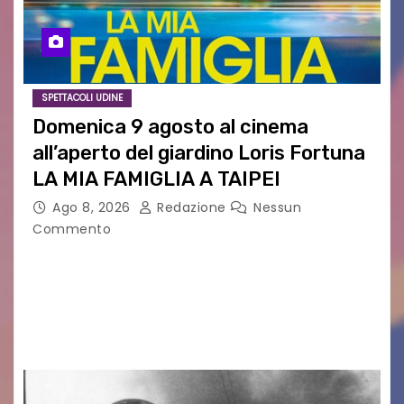
SPETTACOLI UDINE
Domenica 9 agosto al cinema
all’aperto del giardino Loris Fortuna
LA MIA FAMIGLIA A TAIPEI
Ago 8, 2026
Redazione
Nessun
Commento
LA MIA FAMIGLIA A TAIPEI Domenica 9 agosto al
cinema all’aperto delgiardino Loris Fortuna un
racconto teneroe delicato che scalda il cuore!
UDINE – Domenica 9 agosto alle 21.15 torna…