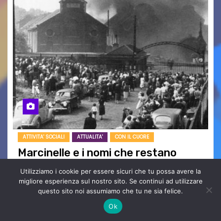
ATTIVITA' SOCIALI
ATTUALITA'
CON IL CUORE
Marcinelle e i nomi che restano
Ago 8, 2026
Yuleisy Cruz Lezcano
Utilizziamo i cookie per essere sicuri che tu possa avere la
Nessun Commento
migliore esperienza sul nostro sito. Se continui ad utilizzare
Tizio, Caio, Sempronio… e poi ancora un nome,
questo sito noi assumiamo che tu ne sia felice.
poi un altro, si forma un elenco lungo dal quale i
Ok
nomi scappano, scivolano fuori dalla pagina, la