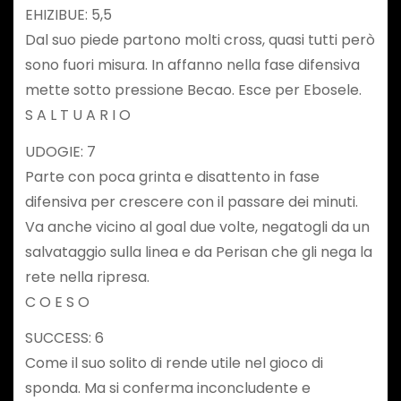
EHIZIBUE: 5,5
Dal suo piede partono molti cross, quasi tutti però
sono fuori misura. In affanno nella fase difensiva
mette sotto pressione Becao. Esce per Ebosele.
S A L T U A R I O
UDOGIE: 7
Parte con poca grinta e disattento in fase
difensiva per crescere con il passare dei minuti.
Va anche vicino al goal due volte, negatogli da un
salvataggio sulla linea e da Perisan che gli nega la
rete nella ripresa.
C O E S O
SUCCESS: 6
Come il suo solito di rende utile nel gioco di
sponda. Ma si conferma inconcludente e