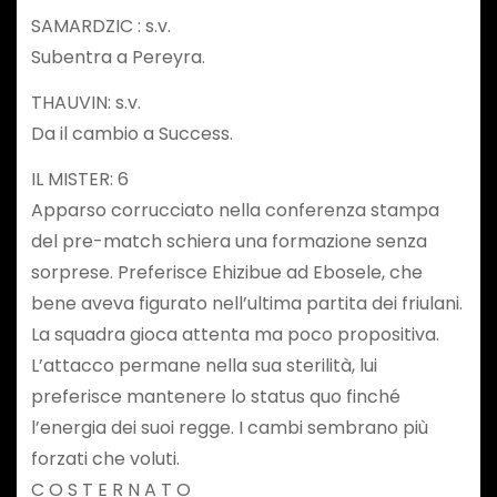
SAMARDZIC : s.v.
Subentra a Pereyra.
THAUVIN: s.v.
Da il cambio a Success.
IL MISTER: 6
Apparso corrucciato nella conferenza stampa
del pre-match schiera una formazione senza
sorprese. Preferisce Ehizibue ad Ebosele, che
bene aveva figurato nell’ultima partita dei friulani.
La squadra gioca attenta ma poco propositiva.
L’attacco permane nella sua sterilità, lui
preferisce mantenere lo status quo finché
l’energia dei suoi regge. I cambi sembrano più
forzati che voluti.
C O S T E R N A T O