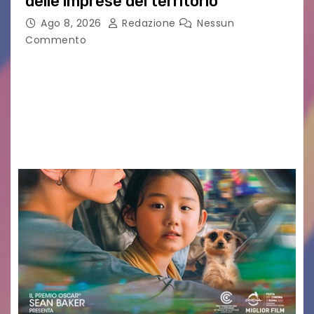
delle imprese del territorio
Ago 8, 2026
Redazione
Nessun
Commento
Sommariva: «Una serata che ha restituito il
valore di chi ogni giorno costruisce il Palmarino
con passione, ricerca e lavoro» PALMANOVA, 8
AGOSTO 2026 – È andata oltre ogni
aspettativa…