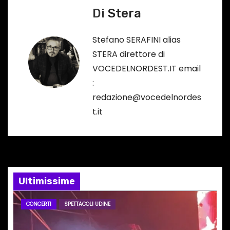
c
v
Di
Stera
o
i
r
Stefano SERAFINI alias
s
g
STERA direttore di
o
VOCEDELNORDEST.IT email
a
…
:
z
redazione@vocedelnordes
t.it
i
o
n
Ultimissime
e
a
CONCERTI
SPETTACOLI UDINE
r