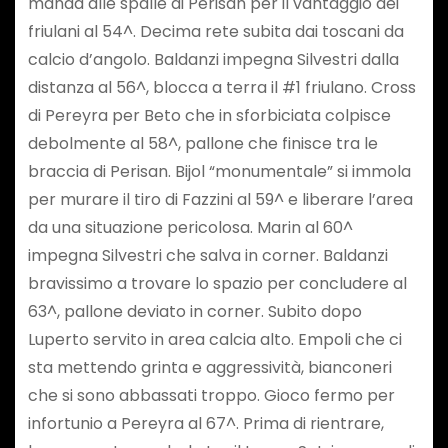
manda alle spalle di Perisan per il vantaggio dei
friulani al 54^. Decima rete subita dai toscani da
calcio d’angolo. Baldanzi impegna Silvestri dalla
distanza al 56^, blocca a terra il #1 friulano. Cross
di Pereyra per Beto che in sforbiciata colpisce
debolmente al 58^, pallone che finisce tra le
braccia di Perisan. Bijol “monumentale” si immola
per murare il tiro di Fazzini al 59^ e liberare l’area
da una situazione pericolosa. Marin al 60^
impegna Silvestri che salva in corner. Baldanzi
bravissimo a trovare lo spazio per concludere al
63^, pallone deviato in corner. Subito dopo
Luperto servito in area calcia alto. Empoli che ci
sta mettendo grinta e aggressività, bianconeri
che si sono abbassati troppo. Gioco fermo per
infortunio a Pereyra al 67^. Prima di rientrare,