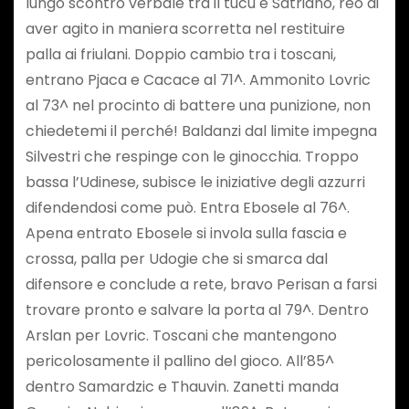
lungo scontro verbale tra il tucu e Satriano, reo di
aver agito in maniera scorretta nel restituire
palla ai friulani. Doppio cambio tra i toscani,
entrano Pjaca e Cacace al 71^. Ammonito Lovric
al 73^ nel procinto di battere una punizione, non
chiedetemi il perché! Baldanzi dal limite impegna
Silvestri che respinge con le ginocchia. Troppo
bassa l’Udinese, subisce le iniziative degli azzurri
difendendosi come può. Entra Ebosele al 76^.
Apena entrato Ebosele si invola sulla fascia e
crossa, palla per Udogie che si smarca dal
difensore e conclude a rete, bravo Perisan a farsi
trovare pronto e salvare la porta al 79^. Dentro
Arslan per Lovric. Toscani che mantengono
pericolosamente il pallino del gioco. All’85^
dentro Samardzic e Thauvin. Zanetti manda