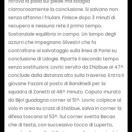
ritrova la palla sul piede ma sbaglia
clamorosamente la conclusione. Si salvano non
senza affanno i friulani. Finisce dopo 3 minuti di
recupero e nessuna rete il primo tempo.
Sostanziale equilibrio in campo. Un lampo degli
azzurri che impegnano Silvestri che fa
contraltare al salvataggio sulla linea di Parisi su
conclusione di Udogie. Riparte il secondo tempo
senza sostituzioni. Lovric servito da Ehizibue al 47^
conclude dalla distanza alto sulla traversa. Entra il
giovane Fazzini al posto di Bandinelli per la
squadra di Zanetti al 48^ minuto. Caputo murato
da Bijol guadagna corner al 51^. Lovric colpisce al
volo in area su cross di Ehizibue, salva in corner la
difesa toscana al 53^. Sul corner svetta Becao
che di testa, con successivo tocco di Luperto,