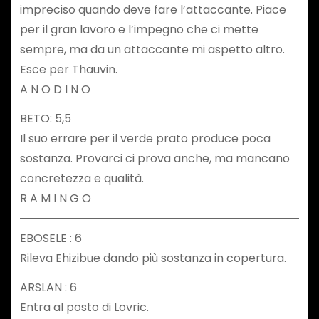
impreciso quando deve fare l’attaccante. Piace
per il gran lavoro e l’impegno che ci mette
sempre, ma da un attaccante mi aspetto altro.
Esce per Thauvin.
A N O D I N O
BETO: 5,5
Il suo errare per il verde prato produce poca
sostanza. Provarci ci prova anche, ma mancano
concretezza e qualità.
R A M I N G O
EBOSELE : 6
Rileva Ehizibue dando più sostanza in copertura.
ARSLAN : 6
Entra al posto di Lovric.