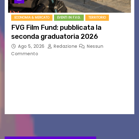
ECONOMIA & MERCATO
EVENTI IN F.V.G.
TERRITORIO
FVG Film Fund: pubblicata la
seconda graduatoria 2026
Ago 5, 2026
Redazione
Nessun
Commento
Aperta la terza e ultima call dell’anno per le
produzioni audiovisive Online gli esiti della
seconda finestra del Film Fund promosso dalla
Friuli Venezia Giulia Film Commission –
PromoTurismoFVG. Le…