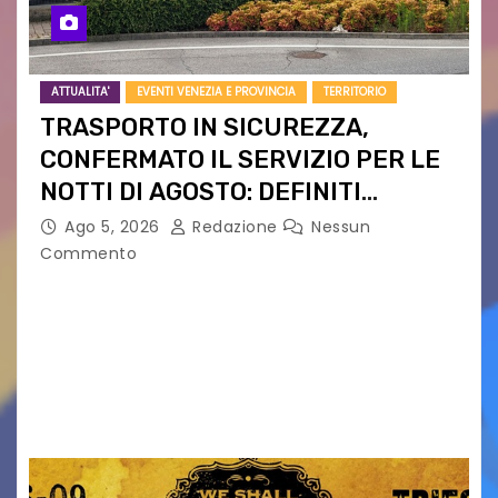
ATTUALITA'
EVENTI VENEZIA E PROVINCIA
TERRITORIO
TRASPORTO IN SICUREZZA,
CONFERMATO IL SERVIZIO PER LE
NOTTI DI AGOSTO: DEFINITI
PERCORSI, FERMATE E ORARIO
Ago 5, 2026
Redazione
Nessun
Commento
Venerdì 7 agosto la prima corsa, obiettivo
ridurre i rischi legati agli spostamenti notturni
Torna il servizio di trasporto notturno dedicato
ai collegamenti con i principali locali di
intrattenimento di…