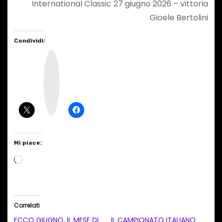
International Classic 27 giugno 2026 – vittoria
Gioele Bertolini
Condividi:
I
n
s
t
a
g
r
a
m
Mi piace:
C
a
r
i
Correlati
c
ECCO GIUGNO, IL MESE DI
IL CAMPIONATO ITALIANO