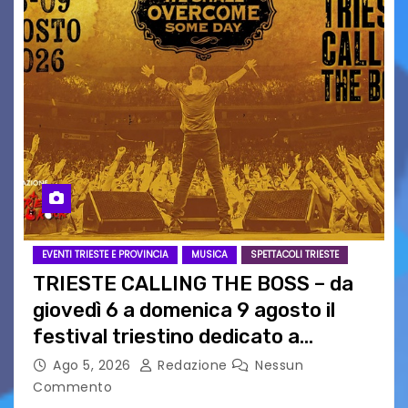
EVENTI TRIESTE E PROVINCIA
MUSICA
SPETTACOLI TRIESTE
TRIESTE CALLING THE BOSS – da
giovedì 6 a domenica 9 agosto il
festival triestino dedicato a
Springsteen
Ago 5, 2026
Redazione
Nessun
Commento