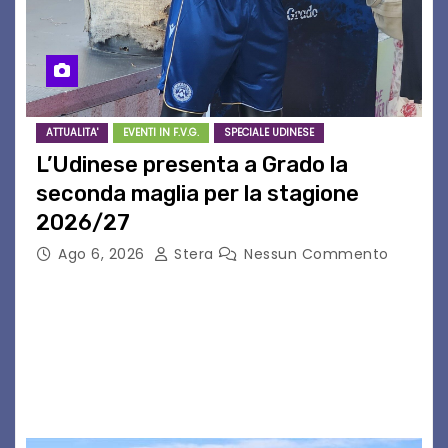
ATTUALITA'
EVENTI IN F.V.G.
SPECIALE UDINESE
L’Udinese presenta a Grado la
seconda maglia per la stagione
2026/27
Ago 6, 2026
Stera
Nessun Commento
GRADO – È stata la splendida cornice di Grado
a ospitare la presentazione della nuova
seconda maglia dell’Udinese per la stagione
2026/27. Un evento che ha richiamato
istituzioni, addetti ai…