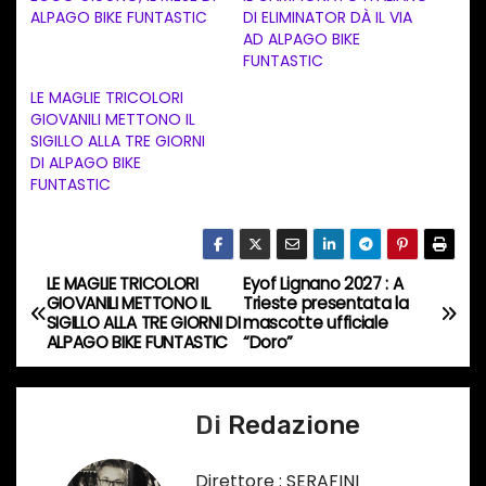
a
ALPAGO BIKE FUNTASTIC
DI ELIMINATOR DÀ IL VIA
AD ALPAGO BIKE
m
FUNTASTIC
e
LE MAGLIE TRICOLORI
n
GIOVANILI METTONO IL
t
SIGILLO ALLA TRE GIORNI
DI ALPAGO BIKE
o
FUNTASTIC
i
n
c
LE MAGLIE TRICOLORI
Eyof Lignano 2027 : A
o
N
GIOVANILI METTONO IL
Trieste presentata la
r
SIGILLO ALLA TRE GIORNI DI
mascotte ufficiale
a
ALPAGO BIKE FUNTASTIC
“Doro”
s
o
v
…
Di
Redazione
i
g
Direttore : SERAFINI