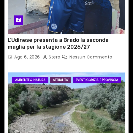
c
o
l
i
L’Udinese presenta a Grado la seconda
maglia per la stagione 2026/27
Ago 6, 2026
Stera
Nessun Commento
AMBIENTE & NATURA
ATTUALITA'
EVENTI GORIZIA E PROVINCIA