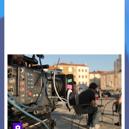
TRIESTE CALLING THE BOSS 2026
Quattordicesima Edizione Dal 6 al 9 agosto 2026
PIAZZA VERDI, SARTORIO, SAN GIUSTO,
AUSONIA… BLOOD BROTHERS, LOVESICK DUO,
BOUND FOR GLORY, RENATO TAMMI, ANTHONY
BASSO,…