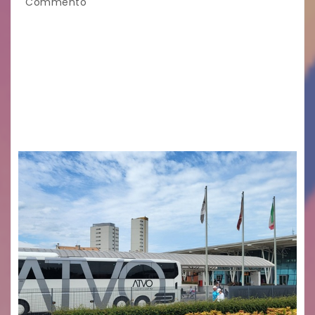
Commento
Legambiente Gorizia APS e Legambiente
Monfalcone APS “Circolo Ignazio Zanutto”
desiderano attirare l’attenzione della
cittadinanza e delle Autorità competenti sulla
grave siccità che sta colpendo non solo le
campagne e…