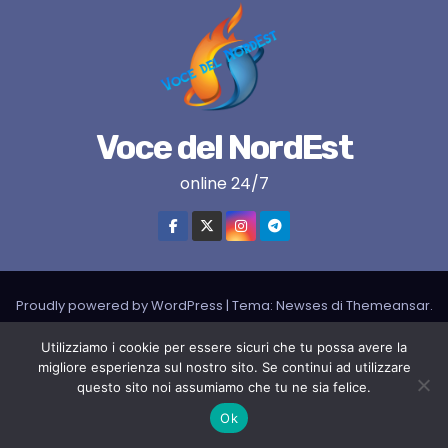
Voce del NordEst
online 24/7
Proudly powered by WordPress
|
Tema:
Newses
di
Themeansar
.
VNE su instagram
VNE su Twitter
VNE su FB
Blogger
Utilizziamo i cookie per essere sicuri che tu possa avere la
migliore esperienza sul nostro sito. Se continui ad utilizzare
LIVE RADIO
RADIONORDEST
Il mio account
questo sito noi assumiamo che tu ne sia felice.
SPORT FURLAN PAR FURLAN – In collaborazione con A.S.F.
Ok