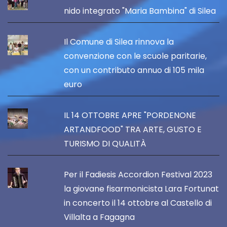
nido integrato "Maria Bambina" di Silea
Il Comune di Silea rinnova la
convenzione con le scuole paritarie,
con un contributo annuo di 105 mila
euro
IL 14 OTTOBRE APRE "PORDENONE
ARTANDFOOD" TRA ARTE, GUSTO E
TURISMO DI QUALITÀ
Per il Fadiesis Accordion Festival 2023
la giovane fisarmonicista Lara Fortunat
in concerto il 14 ottobre al Castello di
Villalta a Fagagna