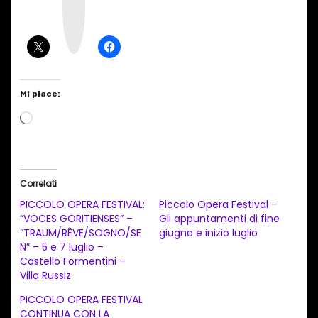
a
g
r
a
m
Mi piace:
C
a
r
i
Correlati
c
PICCOLO OPERA FESTIVAL:
Piccolo Opera Festival –
a
“VOCES GORITIENSES” –
Gli appuntamenti di fine
“TRAUM/RÊVE/SOGNO/SE
giugno e inizio luglio
m
N” – 5 e 7 luglio –
e
Castello Formentini –
n
Villa Russiz
t
PICCOLO OPERA FESTIVAL
CONTINUA CON LA
o