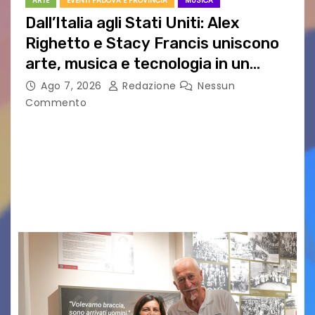
ARTE
EVENTI PADOVA E PROVINCIA
MUSICA
Dall’Italia agli Stati Uniti: Alex
Righetto e Stacy Francis uniscono
arte, musica e tecnologia in un
nuovo progetto internazionale”
Ago 7, 2026
Redazione
Nessun
Commento
Vigonza (Padova), 7 agosto 2026 – Arte
contemporanea, musica internazionale, Made
in Italy e nuove generazioni si sono incontrati
oggi a Vigonza in occasione di un importante
confronto istituzionale dedicato…