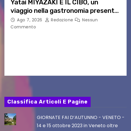
Yatai MIYAZAKI E IL CIBO, un
viaggio nella gastronomia presente
nei film di Hayao Miyazaki!
Ago 7, 2026
Redazione
Nessun
Commento
UDINE – Continuano anche nel mese di agosto
al Visio Garden Yatai gli appuntamenti con la
cucina e la cultura giapponese a cura dello
chef giappo-italiano Sai Fukayama. Lunedì 10…
Classifica Articoli E Pagine
GIORNATE FAI D’AUTUNNO - VENETO -
14 e 15 ottobre 2023 in Veneto oltre