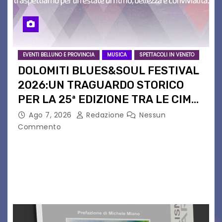
EVENTI BELLUNO E PROVINCIA
MUSICA
SPETTACOLI IN VENETO
DOLOMITI BLUES&SOUL FESTIVAL
2026:UN TRAGUARDO STORICO
PER LA 25ª EDIZIONE TRA LE CIME
PATRIMONIO UNESCO
Ago 7, 2026
Redazione
Nessun
Commento
Il Dolomiti Blues&Soul Festival celebra nel 2026
un traguardo leggendario: la sua 25ª edizione.
Un quarto di secolo di grande musica che torna
a far vibrare il cuore delle Dolomiti…