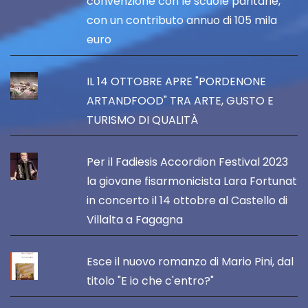
convenzione con le scuole paritarie,
con un contributo annuo di 105 mila
euro
IL 14 OTTOBRE APRE "PORDENONE
ARTANDFOOD" TRA ARTE, GUSTO E
TURISMO DI QUALITÀ
Per il Fadiesis Accordion Festival 2023
la giovane fisarmonicista Lara Fortunat
in concerto il 14 ottobre al Castello di
Villalta a Fagagna
Esce il nuovo romanzo di Mario Pini, dal
titolo "E io che c'entro?"