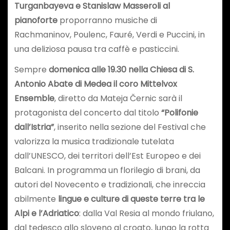
Turganbayeva e Stanislaw Masseroli al
pianoforte
proporranno musiche di
Rachmaninov, Poulenc, Fauré, Verdi e Puccini, in
una deliziosa pausa tra caffè e pasticcini.
Sempre
domenica alle 19.30 nella Chiesa di S.
Antonio Abate di Medea il coro Mittelvox
Ensemble
, diretto da Mateja Černic sarà il
protagonista del concerto dal titolo
“Polifonie
dall’Istria”
, inserito nella sezione del Festival che
valorizza la musica tradizionale tutelata
dall’UNESCO, dei territori dell’Est Europeo e dei
Balcani. In programma un florilegio di brani, da
autori del Novecento e tradizionali, che inreccia
abilmente
lingue e culture di queste terre tra le
Alpi e l’Adriatico
: dalla Val Resia al mondo friulano,
dal tedesco allo sloveno al croato, lungo la rotta