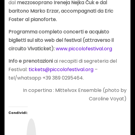
dal
mezzosoprano Ireneja Nejka Čuk e dal
baritono Marko Erzar, accompagnati da Eric
Foster al pianoforte.
Programma completo concerti e acquisto
biglietti sul sito web del festival (attraverso il
circuito Vivaticket):
www.piccolofestival.org
Info e prenotazioni
ai recapiti di segreteria del
Festival:
tickets@piccolofestival.org
–
tel/whatsapp +39 389 0295464.
In copertina : Mittelvox Ensemble (photo by
Caroline Voyat)
Condividi:
I
n
s
t