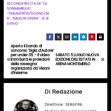
SECONDA RECITA DE “LA
i
SONNAMBULA”,
n
“TRAUM/RÊVE/SOGNO/SE
N”, “BALKON OPERA” : 6-8
c
LUGLIO
o
r
s
Aperto il bando di
N
o
concorso ‘Sigla d’Autore’
…
per under 35 – Il video
SABATO 5 LUGLIO NUOVA
a
introdurrà le proiezioni
EDIZIONE DELL’ESTATE IN
della rassegna
ARENA MONTEMERLO
v
organizzata da Visioni
d’Insieme
i
g
Di
Redazione
a
Direttore : SERAFINI