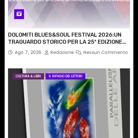
l
i
DOLOMITI BLUES&SOUL FESTIVAL 2026:UN
TRAGUARDO STORICO PER LA 25ª EDIZIONE
TRA LE CIME PATRIMONIO UNESCO
Ago 7, 2026
Redazione
Nessun Commento
CULTURA & LIBRI
IL RIFUGIO DEI LETTORI