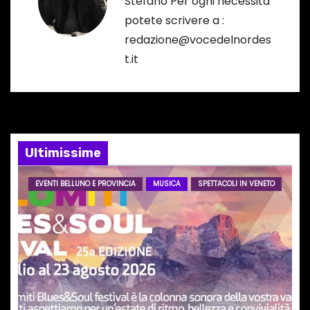
z
Stefano Per ogni necessità
potete scrivere a :
i
redazione@vocedelnordes
o
t.it
n
e
a
Ultimissime
r
EVENTI BELLUNO E PROVINCIA
MUSICA
SPETTACOLI IN VENETO
t
i
c
o