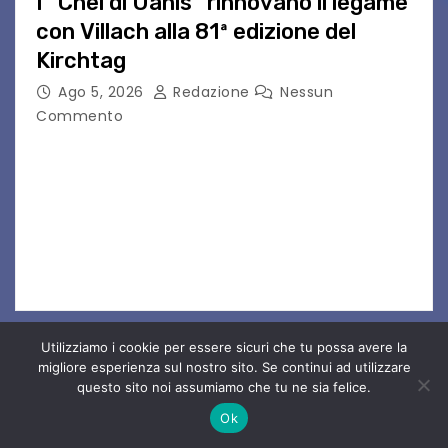
I “Chei di Uanis” rinnovano il legame
con Villach alla 81ª edizione del
Kirchtag
Ago 5, 2026
Redazione
Nessun
Commento
VILLACO/JANNIS – Anche quest’anno il gruppo
folkloristico “Chei di Uanis” ha rinnovato la sua
tradizione prendendo parte al Villacher
Kirchtag, la festa popolare e dei costumi
tradizionali più grande d’Austria.…
Utilizziamo i cookie per essere sicuri che tu possa avere la
migliore esperienza sul nostro sito. Se continui ad utilizzare
questo sito noi assumiamo che tu ne sia felice.
Classifica Articoli E Pagine
Ok