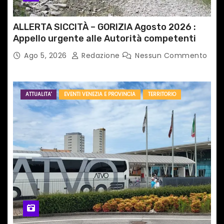
i
ALLERTA SICCITÀ – GORIZIA Agosto 2026 :
Appello urgente alle Autorità competenti
Ago 5, 2026
Redazione
Nessun Commento
ATTUALITA'
EVENTI VENEZIA E PROVINCIA
TERRITORIO