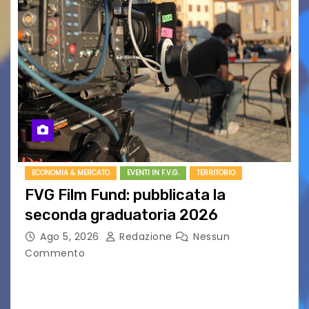
ECONOMIA & MERCATO
EVENTI IN F.V.G.
TERRITORIO
FVG Film Fund: pubblicata la
seconda graduatoria 2026
Ago 5, 2026
Redazione
Nessun
Commento
Aperta la terza e ultima call dell’anno per le
produzioni audiovisive Online gli esiti della