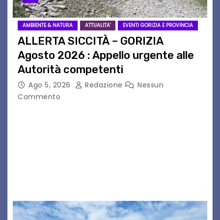
AMBIENTE & NATURA
ATTUALITA'
EVENTI GORIZIA E PROVINCIA
ALLERTA SICCITÀ – GORIZIA
Agosto 2026 : Appello urgente alle
Autorità competenti
Ago 5, 2026
Redazione
Nessun
Commento
Legambiente Gorizia APS e Legambiente
Monfalcone APS “Circolo Ignazio Zanutto”
desiderano attirare l’attenzione della
cittadinanza e delle Autorità competenti sulla
grave siccità che sta colpendo non solo le
campagne e…