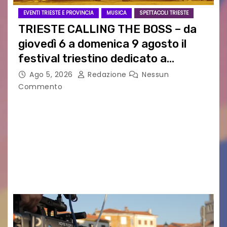
EVENTI TRIESTE E PROVINCIA
MUSICA
SPETTACOLI TRIESTE
TRIESTE CALLING THE BOSS – da
giovedì 6 a domenica 9 agosto il
festival triestino dedicato a
Springsteen
Ago 5, 2026
Redazione
Nessun
Commento
TRIESTE CALLING THE BOSS 2026
Quattordicesima Edizione Dal 6 al 9 agosto 2026
PIAZZA VERDI, SARTORIO, SAN GIUSTO,
AUSONIA… BLOOD BROTHERS, LOVESICK DUO,
BOUND FOR GLORY, RENATO TAMMI, ANTHONY
BASSO,…