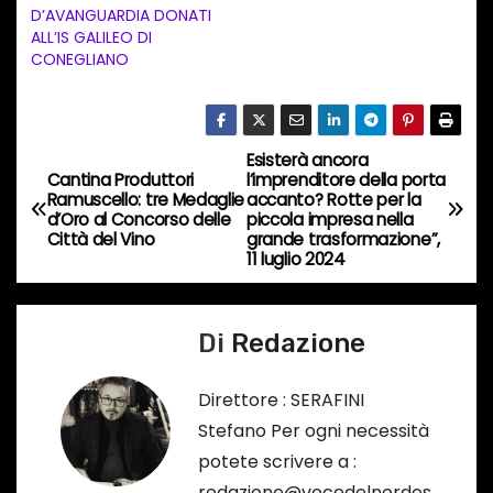
t
D’AVANGUARDIA DONATI
ALL’IS GALILEO DI
o
CONEGLIANO
i
n
c
Esisterà ancora
o
N
Cantina Produttori
l’imprenditore della porta
r
Ramuscello: tre Medaglie
accanto? Rotte per la
a
d’Oro al Concorso delle
piccola impresa nella
s
Città del Vino
grande trasformazione”,
o
v
11 luglio 2024
…
i
Di
Redazione
g
a
Direttore : SERAFINI
Stefano Per ogni necessità
z
potete scrivere a :
redazione@vocedelnordes