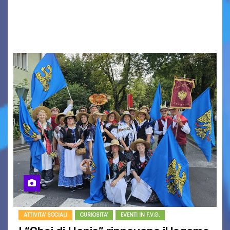
seconda finestra del Film Fund promosso dalla
Friuli Venezia Giulia Film Commission –
PromoTurismoFVG. Le…
ATTIVITA' SOCIALI
CURIOSITA'
EVENTI IN F.V.G.