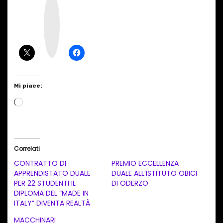
n
s
t
a
g
r
a
m
Mi piace:
C
a
r
i
Correlati
c
CONTRATTO DI
PREMIO ECCELLENZA
a
APPRENDISTATO DUALE
DUALE ALL’ISTITUTO OBICI
PER 22 STUDENTI IL
DI ODERZO
m
DIPLOMA DEL “MADE IN
e
ITALY” DIVENTA REALTÀ
n
MACCHINARI