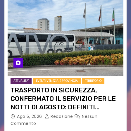
ATTUALITA'
EVENTI VENEZIA E PROVINCIA
TERRITORIO
TRASPORTO IN SICUREZZA,
CONFERMATO IL SERVIZIO PER LE
NOTTI DI AGOSTO: DEFINITI
PERCORSI, FERMATE E ORARIO
Ago 5, 2026
Redazione
Nessun
Commento
Venerdì 7 agosto la prima corsa, obiettivo