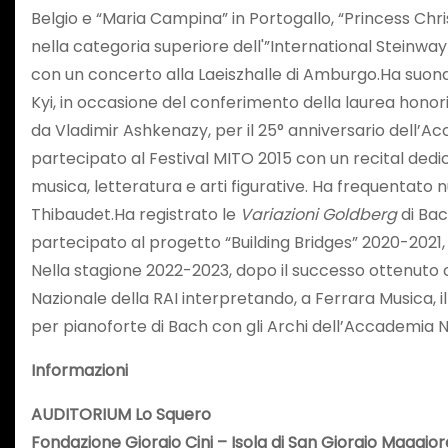
Belgio e “Maria Campina” in Portogallo, “Princess Chris
nella categoria superiore dell'”International Steinwa
con un concerto alla Laeiszhalle di Amburgo.Ha suonat
Kyi, in occasione del conferimento della laurea honor
da Vladimir Ashkenazy, per il 25° anniversario dell’Ac
partecipato al Festival MITO 2015 con un recital dedica
musica, letteratura e arti figurative. Ha frequentato 
Thibaudet.Ha registrato le
Variazioni Goldberg
di Bac
partecipato al progetto “Building Bridges” 2020-2021,
Nella stagione 2022-2023, dopo il successo ottenuto c
Nazionale della RAI interpretando, a Ferrara Musica, i
per pianoforte di Bach con gli Archi dell’Accademia N
Informazioni
AUDITORIUM Lo Squero
Fondazione Giorgio Cini – Isola di San Giorgio Maggio