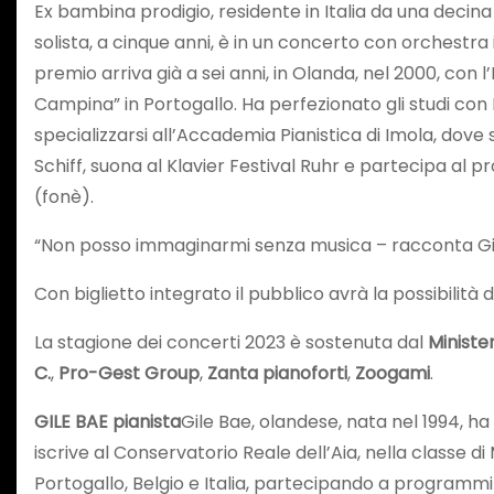
Ex bambina prodigio, residente in Italia da una decina
solista, a cinque anni, è in un concerto con orchestr
premio arriva già a sei anni, in Olanda, nel 2000, con l
Campina” in Portogallo. Ha perfezionato gli studi con
specializzarsi all’Accademia Pianistica di Imola, dove
Schiff, suona al Klavier Festival Ruhr e partecipa al 
(fonè).
“Non posso immaginarmi senza musica – racconta Gile
Con biglietto integrato il pubblico avrà la possibilità 
La stagione dei concerti 2023 è sostenuta dal
Ministe
C.
,
Pro-Gest Group
,
Zanta pianoforti
,
Zoogami
.
GILE BAE pianista
Gile Bae, olandese, nata nel 1994, ha
iscrive al Conservatorio Reale dell’Aia, nella classe 
Portogallo, Belgio e Italia, partecipando a programmi t