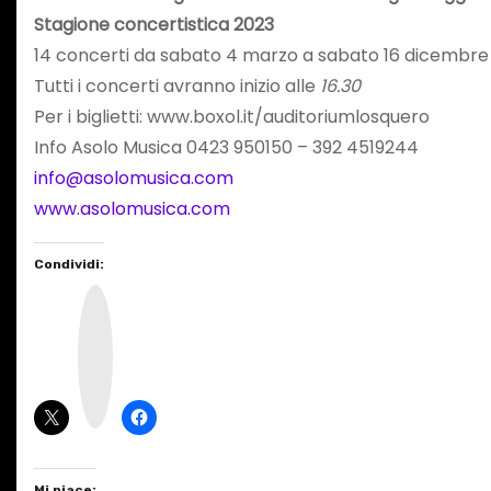
Stagione concertistica 2023
14 concerti da sabato 4 marzo a sabato 16 dicembre
Tutti i concerti avranno inizio alle
16.30
Per i biglietti: www.boxol.it/auditoriumlosquero
Info Asolo Musica 0423 950150 – 392 4519244
info@asolomusica.com
www.asolomusica.com
Condividi:
I
n
s
t
a
g
r
a
m
Mi piace: