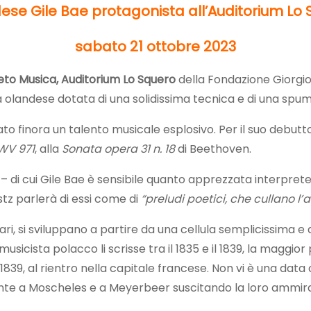
ndese
Gile Bae protagonista al
l’Auditorium Lo
sabato 21 ottobre 2023
eto Musica, Auditorium Lo Squero
della Fondazione Giorgio 
ta olandese dotata di una solidissima tecnica e di una sp
o finora un talento musicale esplosivo. Per il suo debu
BWV 971
, alla
Sonata opera 31 n. 18
di Beethoven.
 di cui Gile Bae è sensibile quanto apprezzata interprete
stz parlerà di essi come di
“preludi poetici, che cullano l’
 si sviluppano a partire da una cellula semplicissima e a
musicista polacco li scrisse tra il 1835 e il 1839, la maggi
839, al rientro nella capitale francese. Non vi è una data
ronte a Moscheles e a Meyerbeer suscitando la loro ammir