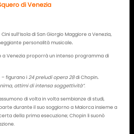
 Squero di Venezia
Cini sull’Isola di San Giorgio Maggiore a Venezia,
umeggiante personalità musicale
.
tto a Venezia proporrà un intenso programma di
 – figurano i
24 preludi opera 28
di Chopin
.
anima, attimi di intensa soggettività”
.
ssumono di volta in volta sembianze di studi,
or parte durante il suo soggiorno a Maiorca insieme a
 certa della prima esecuzione; Chopin li suonò
azione.