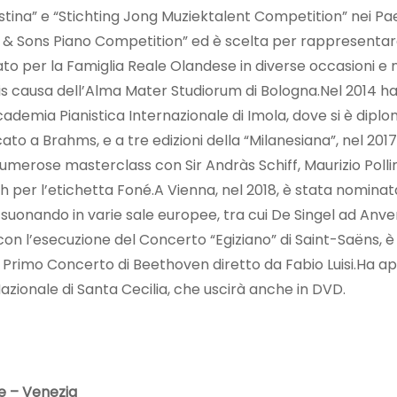
tina” e “Stichting Jong Muziektalent Competition” nei Paesi
y & Sons Piano Competition” ed è scelta per rappresentare 
o per la Famiglia Reale Olandese in diverse occasioni e 
is causa dell’Alma Mater Studiorum di Bologna.Nel 2014 ha
cademia Pianistica Internazionale di Imola, dove si è diplo
to a Brahms, e a tre edizioni della “Milanesiana”, nel 2017,
numerose masterclass con Sir Andràs Schiff, Maurizio Pollin
h per l’etichetta Foné.A Vienna, nel 2018, è stata nominata 
 suonando in varie sale europee, tra cui De Singel ad Anv
on l’esecuzione del Concerto “Egiziano” di Saint-Saëns, è 
l Primo Concerto di Beethoven diretto da Fabio Luisi.Ha ap
azionale di Santa Cecilia, che uscirà anche in DVD.
re – Venezia