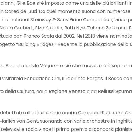
 d’anni,
Gile Bae
si è imposta come una delle più brillanti 
a in Corea del Sud. Da quel momento suona con numerose or
’International Steinway & Sons Piano Competition; vince poi a
 Naum Grubert, Elza Kolodin, Ruth Nye, Tatiana Zelikman,
 studia con Franco Scala dal 2002. Nel 2018 viene nominata 
progetto “Building Bridges”. Recente la pubblicazione della
 Bae al mensile Vogue – è ciò che faccio, ma è soprattut
di visitarela Fondazione Cini, il Labirinto Borges, il Bosco c
ro della Cultura
, dalla
Regione Veneto
e da
Bellussi Spuma
 debuttato all’età di cinque anni in Corea del Sud con il
Co
di Marlies van Gent, suonando con varie orchestre in Inghil
elevisivi e radio.Vince il primo premio ai concorsi pianisti