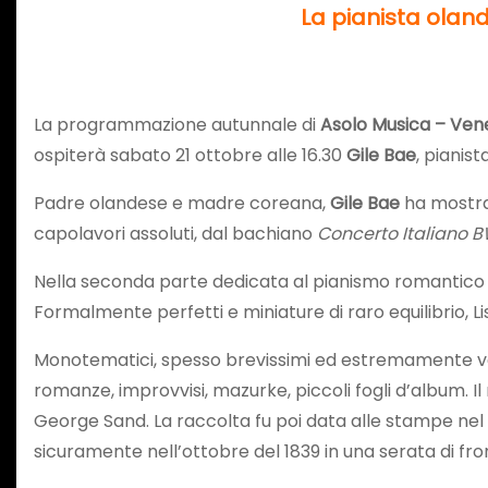
La pianista ola
La programmazione autunnale di
Asolo Musica – Ven
ospiterà sabato 21 ottobre alle 16.30
Gile Bae
, pianis
Padre olandese e madre coreana,
Gile Bae
ha mostrat
capolavori assoluti, dal bachiano
Concerto Italiano 
Nella seconda parte dedicata al pianismo romantico –
Formalmente perfetti e miniature di raro equilibrio, Li
Monotematici, spesso brevissimi ed estremamente vari,
romanze, improvvisi, mazurke, piccoli fogli d’album. Il 
George Sand. La raccolta fu poi data alle stampe nel 1
sicuramente nell’ottobre del 1839 in una serata di f