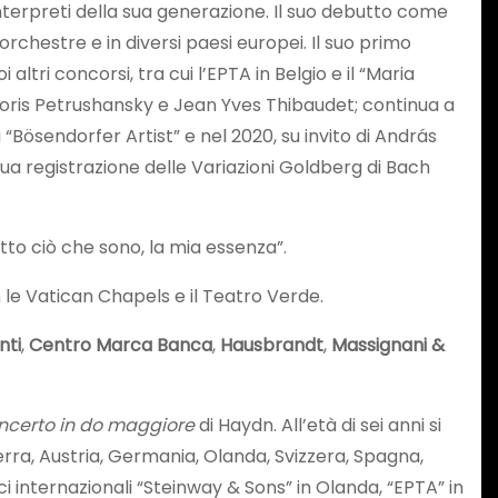
interpreti della sua generazione. Il suo debutto come
chestre e in diversi paesi europei. Il suo primo
ltri concorsi, tra cui l’EPTA in Belgio e il “Maria
 Boris Petrushansky e Jean Yves Thibaudet; continua a
“Bösendorfer Artist” e nel 2020, su invito di András
 sua registrazione delle Variazioni Goldberg di Bach
to ciò che sono, la mia essenza”.
on le Vatican Chapels e il Teatro Verde.
nti
,
Centro Marca Banca
,
Hausbrandt
,
Massignani &
ncerto in do maggiore
di Haydn. All’età di sei anni si
terra, Austria, Germania, Olanda, Svizzera, Spagna,
ci internazionali “Steinway & Sons” in Olanda, “EPTA” in