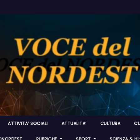
ATTIVITA’ SOCIALI
ATTUALITA’
CULTURA
CU
ONORDEST
RUBRICHE
SPORT
SCIENZA & H