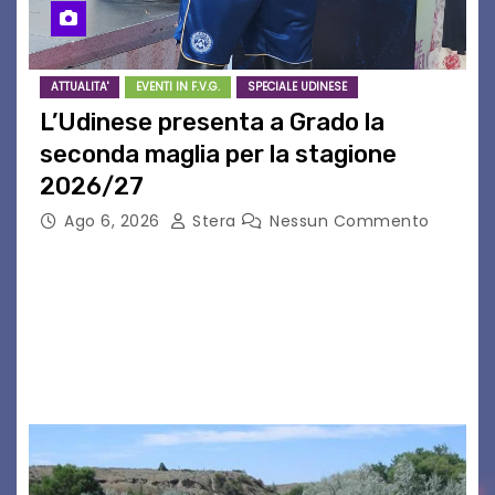
ATTUALITA'
EVENTI IN F.V.G.
SPECIALE UDINESE
L’Udinese presenta a Grado la
seconda maglia per la stagione
2026/27
Ago 6, 2026
Stera
Nessun Commento
GRADO – È stata la splendida cornice di Grado
a ospitare la presentazione della nuova
seconda maglia dell’Udinese per la stagione
2026/27. Un evento che ha richiamato
istituzioni, addetti ai…