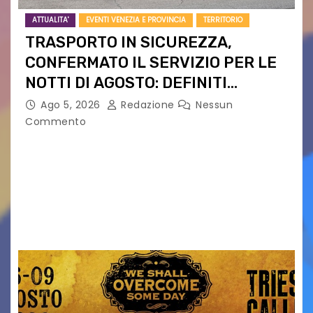
ATTUALITA'
EVENTI VENEZIA E PROVINCIA
TERRITORIO
TRASPORTO IN SICUREZZA,
CONFERMATO IL SERVIZIO PER LE
NOTTI DI AGOSTO: DEFINITI
PERCORSI, FERMATE E ORARIO
Ago 5, 2026
Redazione
Nessun
Commento
Venerdì 7 agosto la prima corsa, obiettivo
ridurre i rischi legati agli spostamenti notturni
Torna il servizio di trasporto notturno dedicato
ai collegamenti con i principali locali di
intrattenimento di…