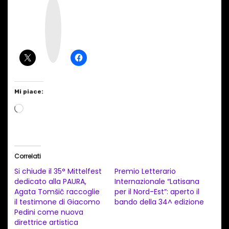
I
n
s
t
a
g
r
a
m
Mi piace:
C
a
r
i
Correlati
c
Si chiude il 35° Mittelfest
Premio Letterario
a
dedicato alla PAURA,
Internazionale “Latisana
Agata Tomšič raccoglie
per il Nord-Est”: aperto il
m
il testimone di Giacomo
bando della 34^ edizione
e
Pedini come nuova
n
direttrice artistica