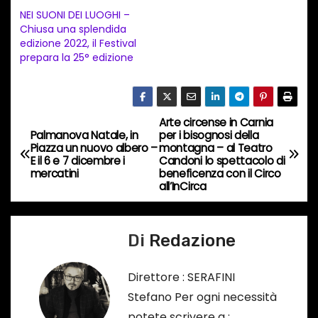
t
NEI SUONI DEI LUOGHI –
Chiusa una splendida
o
edizione 2022, il Festival
i
prepara la 25° edizione
n
c
o
Arte circense in Carnia
N
r
Palmanova Natale, in
per i bisognosi della
Piazza un nuovo albero –
montagna – al Teatro
s
a
E il 6 e 7 dicembre i
Candoni lo spettacolo di
o
mercatini
beneficenza con il Circo
v
all’InCirca
…
i
Di
Redazione
g
a
Direttore : SERAFINI
Stefano Per ogni necessità
z
potete scrivere a :