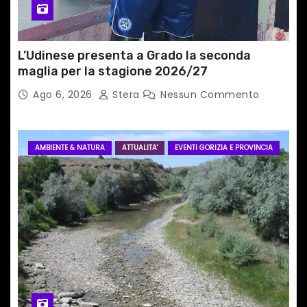
l
i
L’Udinese presenta a Grado la seconda
maglia per la stagione 2026/27
Ago 6, 2026
Stera
Nessun Commento
AMBIENTE & NATURA
ATTUALITA'
EVENTI GORIZIA E PROVINCIA