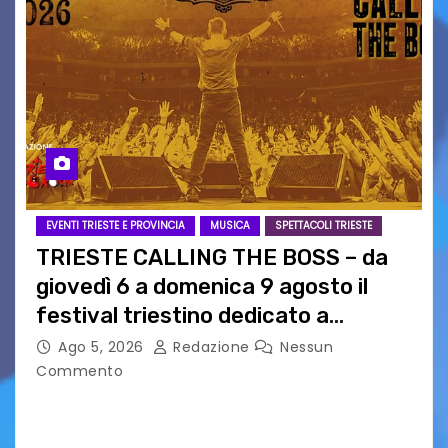
EVENTI TRIESTE E PROVINCIA
MUSICA
SPETTACOLI TRIESTE
TRIESTE CALLING THE BOSS – da
giovedì 6 a domenica 9 agosto il
festival triestino dedicato a
Springsteen
Ago 5, 2026
Redazione
Nessun
Commento
TRIESTE CALLING THE BOSS 2026
Quattordicesima Edizione Dal 6 al 9 agosto 2026