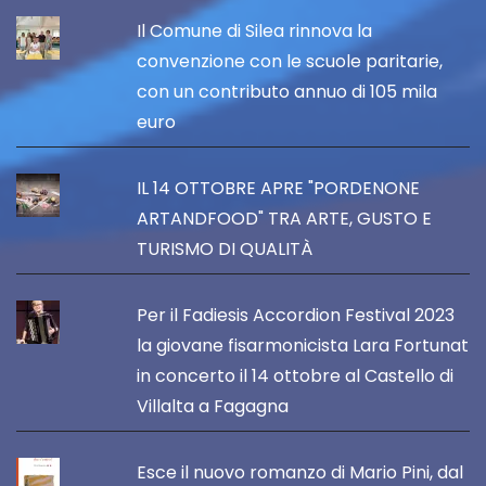
Il Comune di Silea rinnova la
convenzione con le scuole paritarie,
con un contributo annuo di 105 mila
euro
IL 14 OTTOBRE APRE "PORDENONE
ARTANDFOOD" TRA ARTE, GUSTO E
TURISMO DI QUALITÀ
Per il Fadiesis Accordion Festival 2023
la giovane fisarmonicista Lara Fortunat
in concerto il 14 ottobre al Castello di
Villalta a Fagagna
Esce il nuovo romanzo di Mario Pini, dal