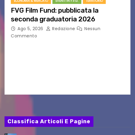
ECONOMIA & MERCATO
EVENTI IN F.V.G.
TERRITORIO
FVG Film Fund: pubblicata la
seconda graduatoria 2026
Ago 5, 2026
Redazione
Nessun
Commento
Aperta la terza e ultima call dell’anno per le
produzioni audiovisive Online gli esiti della
seconda finestra del Film Fund promosso dalla
Friuli Venezia Giulia Film Commission –
PromoTurismoFVG. Le…
Classifica Articoli E Pagine