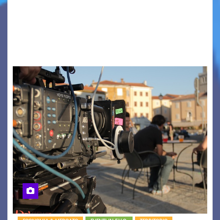
PIAZZA VERDI, SARTORIO, SAN GIUSTO,
AUSONIA… BLOOD BROTHERS, LOVESICK DUO,
BOUND FOR GLORY, RENATO TAMMI, ANTHONY
BASSO,…