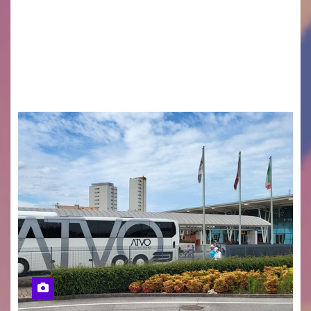
Monfalcone APS “Circolo Ignazio Zanutto”
desiderano attirare l’attenzione della
cittadinanza e delle Autorità competenti sulla
grave siccità che sta colpendo non solo le
campagne e…