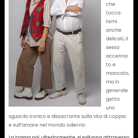
che
tocca
temi
anche
delicati, il
sesso
accenna
to e
mancato,
ma in
generale
getta
uno
sguardo ironico e dissacrante sulla vita di coppia
e sull’amare nel mondo odierno.
La trama poi, ulteriormente, si sviluppa attraverso