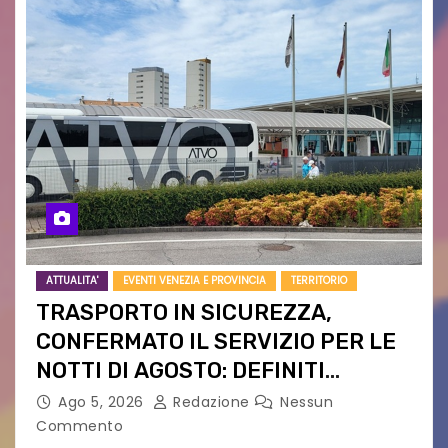
ATTUALITA'
EVENTI VENEZIA E PROVINCIA
TERRITORIO
TRASPORTO IN SICUREZZA,
CONFERMATO IL SERVIZIO PER LE
NOTTI DI AGOSTO: DEFINITI
PERCORSI, FERMATE E ORARIO
Ago 5, 2026
Redazione
Nessun
Commento