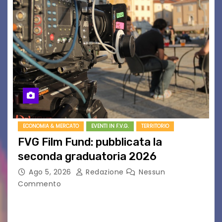
ECONOMIA & MERCATO
EVENTI IN F.V.G.
TERRITORIO
FVG Film Fund: pubblicata la
seconda graduatoria 2026
Ago 5, 2026
Redazione
Nessun
Commento
Aperta la terza e ultima call dell’anno per le
produzioni audiovisive Online gli esiti della