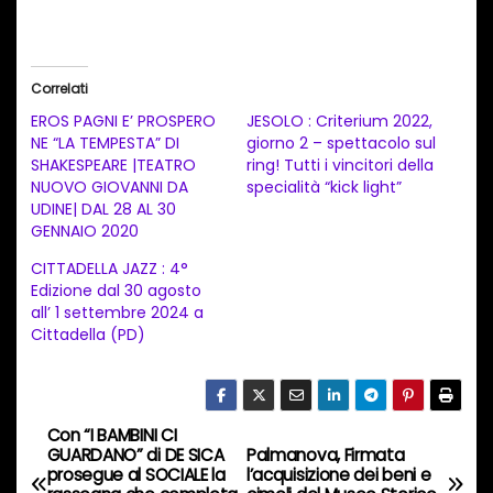
a
r
i
Correlati
c
EROS PAGNI E’ PROSPERO
JESOLO : Criterium 2022,
a
NE “LA TEMPESTA” DI
giorno 2 – spettacolo sul
SHAKESPEARE |TEATRO
ring! Tutti i vincitori della
m
NUOVO GIOVANNI DA
specialità “kick light”
e
UDINE| DAL 28 AL 30
n
GENNAIO 2020
t
CITTADELLA JAZZ : 4°
Edizione dal 30 agosto
o
all’ 1 settembre 2024 a
i
Cittadella (PD)
n
c
o
Con “I BAMBINI CI
N
r
GUARDANO” di DE SICA
Palmanova, Firmata
prosegue al SOCIALE la
l’acquisizione dei beni e
s