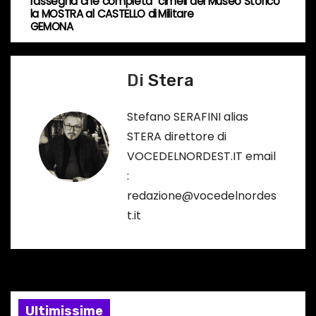
a
rassegna che completa
cimeli del Museo Storico
o
la MOSTRA al CASTELLO di
Militare
v
GEMONA
…
i
Di
Stera
g
a
Stefano SERAFINI alias
STERA direttore di
z
VOCEDELNORDEST.IT email
i
:
redazione@vocedelnordes
o
t.it
n
e
a
Ultimissime