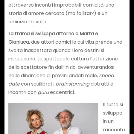
attraverso incontri improbabili, comicità, una
storia di amore cercata (ma fallita!?) e un
amicizia trovata.
La trama si sviluppa attorno a Marta e
Gianluca,
due attori comici la cui vita prende una
svolta inaspettata quando i loro destini si
intrecciano. Lo spettacolo cattura l’attenzione
dello spettatore fin dall’inizio, avventurandosi
nelle dinamiche di provini andati male,
speed
date
con squilibrati,
brainstorming
distratti e
incontri con
guru
eccentrici.
Il tutto si
sviluppa
in un
racconto