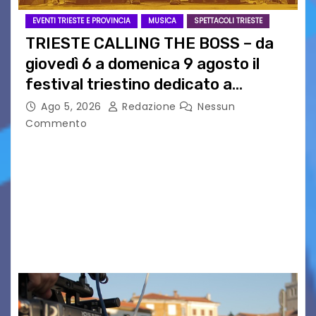
EVENTI TRIESTE E PROVINCIA
MUSICA
SPETTACOLI TRIESTE
TRIESTE CALLING THE BOSS – da
giovedì 6 a domenica 9 agosto il
festival triestino dedicato a
Springsteen
Ago 5, 2026
Redazione
Nessun
Commento
TRIESTE CALLING THE BOSS 2026
Quattordicesima Edizione Dal 6 al 9 agosto 2026
PIAZZA VERDI, SARTORIO, SAN GIUSTO,
AUSONIA… BLOOD BROTHERS, LOVESICK DUO,
BOUND FOR GLORY, RENATO TAMMI, ANTHONY
BASSO,…