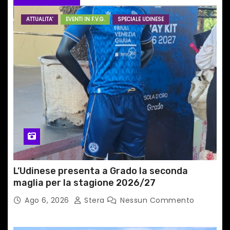
r
ATTUALITA'
EVENTI IN F.V.G.
SPECIALE UDINESE
t
i
c
o
l
i
L’Udinese presenta a Grado la seconda
maglia per la stagione 2026/27
Ago 6, 2026
Stera
Nessun Commento