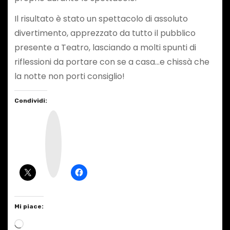
Il risultato è stato un spettacolo di assoluto
divertimento, apprezzato da tutto il pubblico
presente a Teatro, lasciando a molti spunti di
riflessioni da portare con se a casa…e chissà che
la notte non porti consiglio!
Condividi:
I
n
s
t
a
g
r
a
m
Mi piace:
C