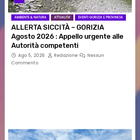
AMBIENTE & NATURA
ATTUALITA'
EVENTI GORIZIA E PROVINCIA
ALLERTA SICCITÀ – GORIZIA
Agosto 2026 : Appello urgente alle
Autorità competenti
Ago 5, 2026
Redazione
Nessun
Commento
Legambiente Gorizia APS e Legambiente
Monfalcone APS “Circolo Ignazio Zanutto”
desiderano attirare l’attenzione della
cittadinanza e delle Autorità competenti sulla
grave siccità che sta colpendo non solo le
campagne e…